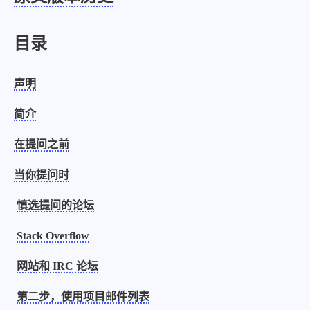
设计报告
设计分享
目录
设计工具
友链
声明
文章推荐
友链列表
简介
我的
在提问之前
当你提问时
我的装备
我的项目
慎选提问的论坛
关于本站
Stack Overflow
69
26
19
AIGC
AI绘画
AfterEffects
网站和 IRC 论坛
23
7
9
Chrome
Docker
Dribbble
第二步，使用项目邮件列表
12
11
FFmpeg
FinalCutPro