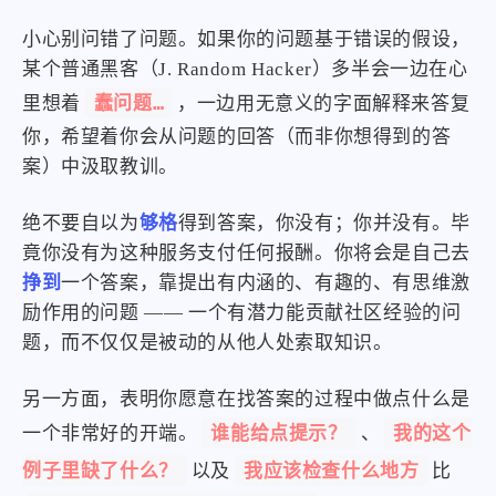
小心别问错了问题。如果你的问题基于错误的假设，
某个普通黑客（J. Random Hacker）多半会一边在心
蠢问题…
里想着
，一边用无意义的字面解释来答复
你，希望着你会从问题的回答（而非你想得到的答
案）中汲取教训。
绝不要自以为
够格
得到答案，你没有；你并没有。毕
竟你没有为这种服务支付任何报酬。你将会是自己去
挣到
一个答案，靠提出有内涵的、有趣的、有思维激
励作用的问题 —— 一个有潜力能贡献社区经验的问
题，而不仅仅是被动的从他人处索取知识。
另一方面，表明你愿意在找答案的过程中做点什么是
谁能给点提示？
我的这个
一个非常好的开端。
、
例子里缺了什么？
我应该检查什么地方
以及
比