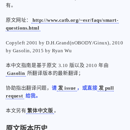
比例计
摸鱼
有。
服务
原文网址：
http://www.catb.org/~esr/faqs/smart-
洪墨AI
HeoMusic
questions.html
公众号
图标助手
Copyleft 2001 by D.H.Grand(nOBODY/Ginux), 2010
表情
by Gasolin, 2015 by Ryan Wu
Heo
熊猫二憨
更多我的项目
本中文指南是基于原文 3.10 版以及 2010 年由
Gasolin
所翻译版本的最新翻译；
文库
协助指出翻译问题，
请
发 issue
，或直接
发 pull
全部文章
分类列表
request
给我。
标签列表
本文另有
繁体中文版
。
专栏
原文版本历史