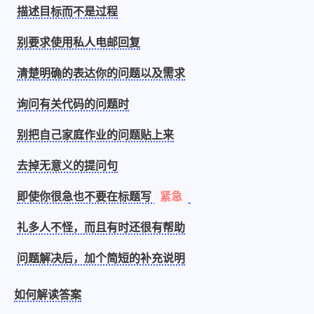
1
3
3
快捷指令
手表
攒机
描述目标而不是过程
427
111
12
教程
日常
智能家居
别要求使用私人电邮回复
8
5
6
更新日志
混剪
潘通
清楚明确的表达你的问题以及需求
75
2
4
热门
电子书
红包封面
2
66
经验分享
网页前端
询问有关代码的问题时
1
4
28
英雄联盟
表情
视频
别把自己家庭作业的问题贴上来
282
12
33
设计
设计报告
评测
去掉无意义的提问句
6
153
11
读书笔记
软件
软路由
35
8
27
运维
运营
闲聊
紧急
即使你很急也不要在标题写
3
8
闲聊杂谈
音乐
礼多人不怪，而且有时还很有帮助
问题解决后，加个简短的补充说明
草东日记
Adil
HaoUp
极数本源
MysticStars
Temp Mail
好主机
如何解读答案
狄伊
webfem
蓝易云CDN