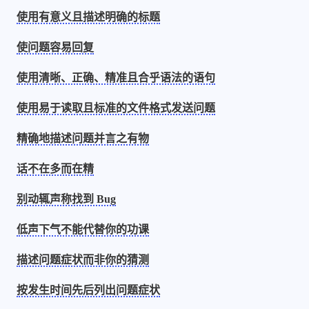
使用有意义且描述明确的标题
4
21
5
HeoAwards
Heocan
Heomagic
54
1
Hexo
HomeAssistant
使问题容易回复
2
104
1
HomePod
Mac
NAS
使用清晰、正确、精准且合乎语法的语句
2
21
11
Ollama
OpenClaw
OpenWrt
使用易于读取且标准的文件格式发送问题
4
2
28
Origami
PHP
Photoshop
2
10
1
Principle
Python
SearXNG
精确地描述问题并言之有物
83
3
126
Sketch
Sketch-Data
Swift
话不在多而在精
48
10
2
SwiftUI-100days
VI
VLOG
别动辄声称找到 Bug
1
11
46
Vision
Windows
iOS
9
19
3
illustrator
产品
优质报告
低声下气不能代替你的功课
4
8
12
体验官
办公
后端
描述问题症状而非你的猜测
6
1
22
2
周年记
壁纸
字体
安卓
按发生时间先后列出问题症状
185
242
81
干货
开发
必看