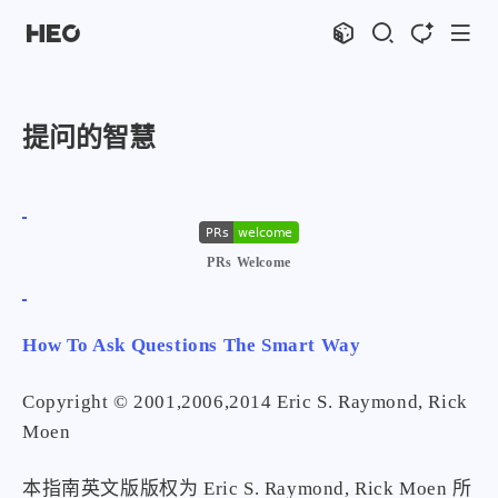
文章
标签
分类
评论
1067
75
12
11997
提问的智慧
shift
K
关闭快捷键功能
shift
A
打开中控台
shift
M
播放音乐
shift
D
深色模式
显示模式
PRs Welcome
shift
S
站内搜索
博客
shift
C
打开AI智能对话
shift
R
随机访问
主页
博客
How To Ask Questions The Smart Way
shift
H
返回首页
图片博客
HeoBBS
shift
L
友链页面
Copyright © 2001,2006,2014 Eric S. Raymond, Rick
应用
Moen
敲木鱼
DNS测速
轻节食
DelSpace
本指南英文版版权为 Eric S. Raymond, Rick Moen 所