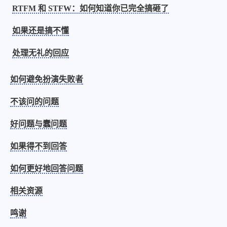
西风往事
易博集
繁中方塊社
RTFM 和 STFW：如何知道你已完全搞砸了
中文独立博主聚合站
如果还是搞不懂
处理无礼的回应
全站字数 :
909.1k
如何避免扮演失败者
不该问的问题
好问题与蠢问题
如果得不到回答
如何更好地回答问题
相关资源
鸣谢