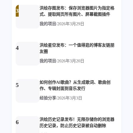
比例计
摸鱼
洪绘存图发布：保存浏览器图片为指定格
3
式、提取网页所有图片、屏幕截图插件
服务
我的项目
/
2026年3月29日
洪墨AI
HeoMusic
公众号
图标助手
表情
洪绘星空发布：一个值得逛的博客友链朋
4
友圈
Heo
熊猫二憨
我的项目
/
2026年3月20日
更多我的项目
文库
如何创作AI歌曲？从生成歌词、歌曲创
5
作、专辑封面到音乐发行
全部文章
分类列表
经验分享
/
2026年3月3日
标签列表
洪绘历史记录发布！无限存储你的浏览器
专栏
6
历史记录，防止历史记录被自动删除