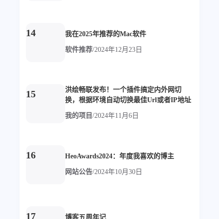
1
3
3
快捷指令
手表
攒机
427
111
12
教程
日常
智能家居
14
我在2025年推荐的Mac软件
8
5
6
更新日志
混剪
潘通
软件推荐
/
2024年12月23日
75
2
4
热门
电子书
红包封面
2
66
经验分享
网页前端
1
4
28
英雄联盟
表情
视频
洪绘畅联发布！一个插件搞定内外网切
15
换，根据环境自动切换最佳Url或者IP地址
282
12
33
设计
设计报告
评测
我的项目
/
2024年11月6日
6
153
11
读书笔记
软件
软路由
35
8
27
运维
运营
闲聊
3
8
闲聊杂谈
音乐
16
HeoAwards2024：年度我喜欢的博主
网站公告
/
2024年10月30日
草东日记
Adil
HaoUp
极数本源
MysticStars
Temp Mail
好主机
狄伊
webfem
蓝易云CDN
17
博客五周年记