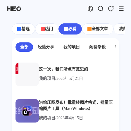
文章
标签
分类
评论
1067
75
12
11995
精选
热门
必看
全部文章
我的
shift
K
关闭快捷键功能
shift
A
打开中控台
全部
经验分享
我的项目
闲聊杂谈
软件推
shift
M
播放音乐
shift
D
深色模式
显示模式
1
这一次，我们听点有意思的
shift
S
站内搜索
博客
shift
C
打开AI智能对话
我的项目
/
2026年5月21日
shift
R
随机访问
主页
博客
shift
H
返回首页
图片博客
HeoBBS
shift
L
友链页面
洪绘压图发布！批量转图片格式，批量压
应用
缩图片工具（Mac/Windows）
敲木鱼
DNS测速
我的项目
/
2026年4月15日
轻节食
DelSpace