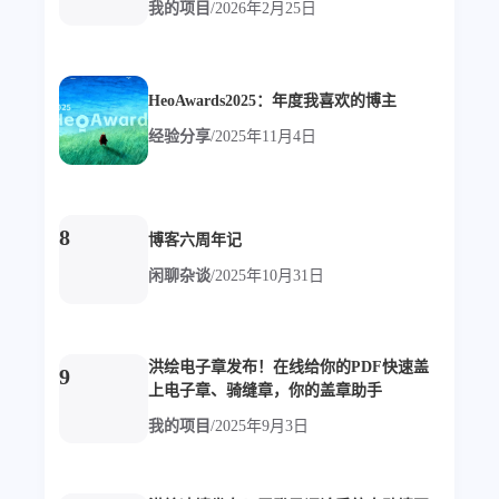
我的项目
/
2026年2月25日
设计报告
设计分享
设计工具
HeoAwards2025：年度我喜欢的博主
友链
经验分享
/
2025年11月4日
文章推荐
友链列表
我的
8
博客六周年记
闲聊杂谈
/
2025年10月31日
我的装备
我的项目
关于本站
洪绘电子章发布！在线给你的PDF快速盖
9
上电子章、骑缝章，你的盖章助手
69
26
19
AIGC
AI绘画
AfterEffects
我的项目
/
2025年9月3日
23
7
9
Chrome
Docker
Dribbble
12
11
FFmpeg
FinalCutPro