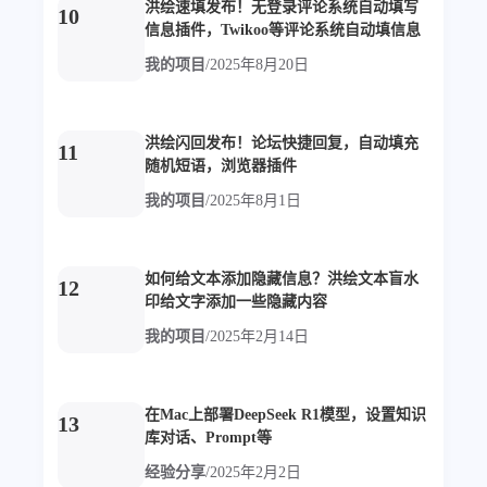
洪绘速填发布！无登录评论系统自动填写
10
4
21
5
信息插件，Twikoo等评论系统自动填信息
HeoAwards
Heocan
Heomagic
我的项目
/
2025年8月20日
54
1
Hexo
HomeAssistant
2
104
1
HomePod
Mac
NAS
2
21
11
Ollama
OpenClaw
OpenWrt
洪绘闪回发布！论坛快捷回复，自动填充
11
随机短语，浏览器插件
4
2
28
Origami
PHP
Photoshop
我的项目
/
2025年8月1日
2
10
1
Principle
Python
SearXNG
83
3
126
Sketch
Sketch-Data
Swift
如何给文本添加隐藏信息？洪绘文本盲水
48
10
2
SwiftUI-100days
VI
VLOG
12
印给文字添加一些隐藏内容
1
11
46
Vision
Windows
iOS
我的项目
/
2025年2月14日
9
19
3
illustrator
产品
优质报告
4
8
12
体验官
办公
后端
在Mac上部署DeepSeek R1模型，设置知识
13
6
1
22
2
周年记
壁纸
字体
安卓
库对话、Prompt等
185
242
81
干货
开发
必看
经验分享
/
2025年2月2日