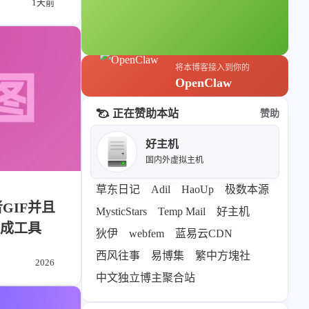
1天前
轻节食
DelSpace
比例计
摸鱼
将本博客接入到你的
服务
OpenClaw
洪墨AI
HeoMusic
正在赞助本站
赞助
公众号
图标助手
好主机
2024
2023
表情
国内外虚拟主机
125
110
篇
篇
Heo
熊猫二憨
草东日记
Adil
HaoUp
极数本源
GIF并且
2020
全部文章
MysticStars
Temp Mail
好主机
更多我的项目
319
1067
生成工具
篇
篇
狄伊
webfem
蓝易云CDN
文库
西风往事
易博集
繁中方塊社
2026
全部文章
分类列表
中文独立博主聚合站