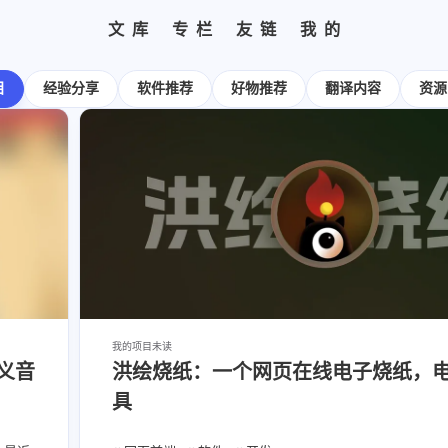
文库
专栏
友链
我的
标签
寻找感兴趣的领域
全部文章
设计报告
分类列表
设计分享
文章推荐
我的装备
标签列表
设计工具
友链列表
我的项目
关于
目
经验分享
软件推荐
好物推荐
翻译内容
资源
427
282
242
185
153
教程
设计
开发
干货
软件
8/7
69
66
54
AIGC
网页前端
Hexo
SwiftUI-100day
品发
/
27
26
23
22
闲聊
AI绘画
Chrome
字体
Heoca
12
12
12
1
后端
设计报告
FFmpeg
FinalCutPro
9
9
8
8
Dribbble
illustrator
音乐
更新日志
办
5
5
4
4
式
Heomagic
混剪
HeoAwards
表情
Orig
知了
3
3
2
Sketch-Data
优质报告
HomePod
经验分
8/7
我的项目
未读
2
1
1
1
义音
洪绘烧纸：一个网页在线电子烧纸，
电子书
壁纸
快捷指令
HomeAssistant
具