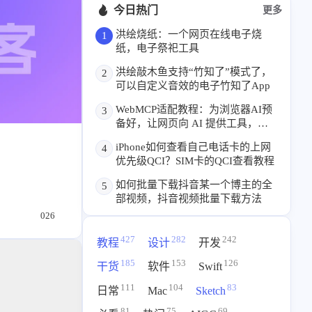
标签列表
今日热门
更多
专栏
洪绘烧纸：一个网页在线电子烧
1
纸，电子祭祀工具
设计报告
设计分享
洪绘敲木鱼支持“竹知了”模式了，
2
可以自定义音效的电子竹知了App
WebMCP适配教程：为浏览器AI预
3
设计工具
备好，让网页向 AI 提供工具，本
友链
博客已支持
iPhone如何查看自己电话卡的上网
4
优先级QCI？SIM卡的QCI查看教程
文章推荐
友链列表
如何批量下载抖音某一个博主的全
5
我的
部视频，抖音视频批量下载方法
026
我的装备
我的项目
427
282
242
教程
设计
开发
185
153
126
干货
软件
Swift
关于本站
111
104
83
日常
Mac
Sketch
81
75
69