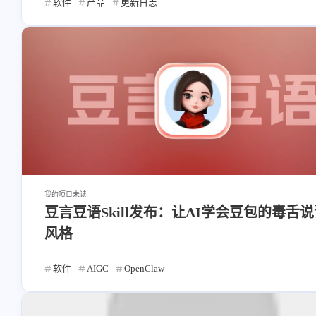
Heo
熊猫二憨
软件
产品
更新日志
WebMCP适配教程：为浏览器AI
洪绘敲木鱼支持“竹知了”模
预备好，让网页向 AI 提供工具，本
了，可以自定义音效的电子竹
博客已支持 | 张洪Heo
App | 张洪Heo
2broear
扳布
8/7
这个画风要是做成非常中式的
上来给豆包献祭了真绷不
那种，估计没人敢碰了。（话
说以前可没有电脑啊，收不到
啊
我的项目
未读
洪绘烧纸：一个网页在线电子烧
洪绘烧纸：一个网页在线电
豆言豆语Skill发布：让AI学会豆包的毒舌
纸，电子祭祀工具 | 张洪Heo
纸，电子祭祀工具 | 张洪Heo
风格
软件
AIGC
OpenClaw