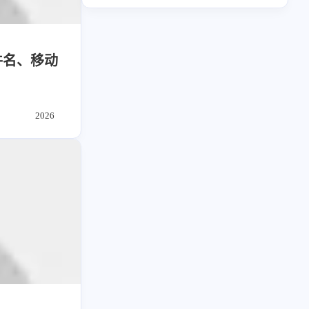
读书笔记
潘通
周年记
6
1
22
2
5
5
4
周年记
壁纸
字体
安卓
Heomagic
混剪
HeoAwards
185
242
81
干货
开发
必看
4
4
4
表情
Origami
体验官
件名、移动
1
3
3
快捷指令
手表
攒机
4
3
3
红包封面
攒机
闲聊杂谈
427
111
12
教程
日常
智能家居
3
3
3
手表
Sketch-Data
优质报告
8
5
6
更新日志
混剪
潘通
2026
2
2
2
HomePod
经验分享
Principle
75
2
4
热门
电子书
红包封面
2
2
2
2
VLOG
Ollama
PHP
安卓
2
66
经验分享
网页前端
2
1
1
电子书
壁纸
快捷指令
1
4
28
英雄联盟
表情
视频
1
1
1
HomeAssistant
Vision
NAS
282
12
33
设计
设计报告
评测
1
1
SearXNG
英雄联盟
6
153
11
读书笔记
软件
软路由
35
8
27
运维
运营
闲聊
3
8
闲聊杂谈
音乐