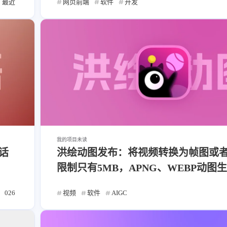
最近
网页前端
软件
开发
式
知了
8/7
住了
2026
2025
64
89
篇
篇
我的项目
未读
子烧
说话
洪绘动图发布：将视频转换为帧图或者
2022
2021
122
147
限制只有5MB，APNG、WEBP动图
篇
篇
026
视频
软件
AIGC