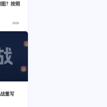
草东日记
Adil
HaoUp
极数本源
切图？按照
MysticStars
Temp Mail
好主机
狄伊
webfem
蓝易云CDN
西风往事
易博集
繁中方塊社
2026
中文独立博主聚合站
全站字数 :
909.1k
机大战重写