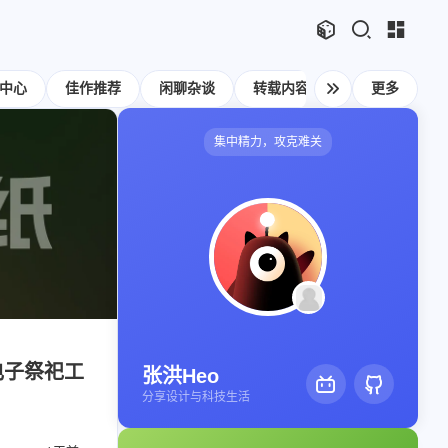
文章
标签
分类
评论
1067
75
12
11986
本站
中心
佳作推荐
闲聊杂谈
转载内容
网站公告
更多
126
111
104
83
81
75
Swift
日常
Mac
Sketch
必看
热门
集中精力，攻克难关
48
46
35
33
28
28
s
iOS
运维
评测
视频
Photoshop
21
21
19
19
12
n
OpenClaw
AfterEffects
产品
智能家居
1
11
11
11
10
10
显示模式
OpenWrt
软路由
Windows
Python
VI
8
8
7
6
6
6
公
运营
Docker
读书笔记
潘通
周年记
博客
4
4
4
3
3
3
ami
体验官
红包封面
攒机
闲聊杂谈
手表
主页
博客
2
2
2
2
2
2
享
Principle
VLOG
Ollama
PHP
安卓
图片博客
HeoBBS
1
1
1
1
电子祭祀工
Vision
NAS
SearXNG
英雄联盟
张洪Heo
应用
分享设计与科技生活
敲木鱼
DNS测速