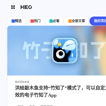
互动
最近评论
精选
热门
必看
全部文章
我的项
主页
博客
xiguacaizimi
nkm0
shift
K
关闭快捷键功能
8/7
图片博客
HeoBBS
shift
A
打开中控台
看这篇文章时我的华为产
烫了，你有什么头绪吗\😭
shift
M
播放音乐
有没有安卓端的
，最近
敲木鱼
DNS测速
shift
D
还刷到竹知了和华为的一些关
深色模式
shift
S
站内搜索
轻节食
DelSpace
系的视频
shift
C
打开AI智能对话
比例计
摸鱼
shift
R
洪绘敲木鱼支持“竹知了”模式
洪绘敲木鱼支持“竹知了”模
随机访问
了，可以自定义音效的电子竹知了
了，可以自定义音效的电子竹
App | 张洪Heo
App | 张洪Heo
shift
H
返回首页
ZT3Q5QDF9
扳布
洪墨AI
HeoMusic
8/7
我的项目
未读
shift
L
友链页面
洪绘敲木鱼支持“竹知了”模式了，可以自定
涨芝士了
公众号
图标助手
效的电子竹知了App
再见了，洪老哥