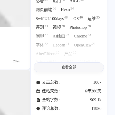
必看
热门
AIGC
69
26
19
AIGC
AI绘画
AfterEffects
66
54
网页前端
Hexo
23
7
9
Chrome
Docker
Dribbble
48
46
35
SwiftUI-100days
iOS
运维
12
11
FFmpeg
FinalCutPro
33
28
28
评测
视频
Photoshop
4
21
5
HeoAwards
Heocan
Heomagic
27
26
23
闲聊
AI绘画
Chrome
54
1
Hexo
HomeAssistant
22
21
21
字体
Heocan
OpenClaw
2
104
1
HomePod
Mac
NAS
19
19
AfterEffects
产品
2
21
11
Ollama
OpenClaw
OpenWrt
2026
12
12
12
智能家居
后端
设计报告
4
2
28
Origami
PHP
Photoshop
查看全部
12
11
FFmpeg
FinalCutPro
2
10
1
Principle
Python
SearXNG
11
11
11
83
3
126
OpenWrt
软路由
Windows
Sketch
Sketch-Data
Swift
文章总数 :
1067
10
10
9
48
10
2
Python
VI
Dribbble
SwiftUI-100days
VI
VLOG
建站天数 :
6年286天
9
8
8
1
11
46
Vision
Windows
iOS
illustrator
音乐
更新日志
全站字数 :
909.1k
9
19
3
8
8
7
illustrator
产品
优质报告
办公
运营
Docker
评论总数 :
11986
4
8
12
6
6
6
体验官
办公
后端