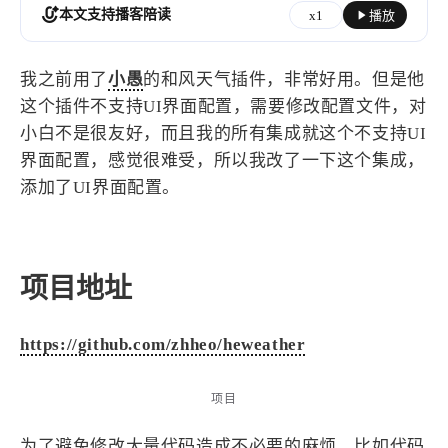
设计报告
设计分享
本文支持播客陪读
x1
播放
设计工具
我之前用了
小愚
的和风天气插件，非常好用。但是他
这个插件不支持UI界面配置，需要修改配置文件，对
友链
小白不是很友好，而且我的所有集成就这个不支持UI
界面配置，感觉很难受，所以我改了一下这个集成，
文章推荐
友链列表
添加了UI界面配置。
我的
我的装备
我的项目
项目地址
关于本站
https://github.com/zhheo/heweather
69
26
19
AIGC
AI绘画
AfterEffects
项目
23
7
9
Chrome
Docker
Dribbble
12
11
为了避免修改大量代码造成不必要的麻烦，比如代码
FFmpeg
FinalCutPro