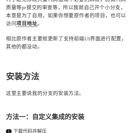
质量等pr提交的审查等，所以我就自己开个小分支，
4
21
5
HeoAwards
Heocan
Heomagic
本意是为了自用，如果你想要原作者的项目，也可以
54
1
Hexo
HomeAssistant
访问
项目地址
。
2
104
1
HomePod
Mac
NAS
2
21
11
相比原作者主要就更新了支持前端UI界面进行配置，
Ollama
OpenClaw
OpenWrt
其他的都没动。
4
2
28
Origami
PHP
Photoshop
2
10
1
Principle
Python
SearXNG
83
3
126
Sketch
Sketch-Data
Swift
安装方法
48
10
2
SwiftUI-100days
VI
VLOG
1
11
46
Vision
Windows
iOS
这里主要说我的分支的安装方法。
9
19
3
illustrator
产品
优质报告
4
8
12
体验官
办公
后端
方法一：自定义集成的安装
6
1
22
2
周年记
壁纸
字体
安卓
185
242
81
干货
开发
必看
下载代码并解压