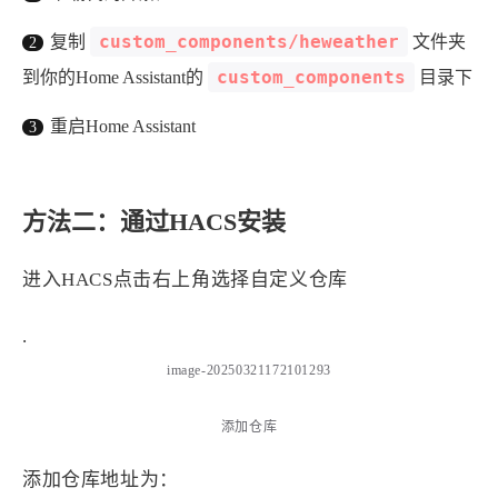
1
3
3
快捷指令
手表
攒机
custom_components/heweather
复制
文件夹
427
111
12
教程
日常
智能家居
custom_components
到你的Home Assistant的
目录下
8
5
6
更新日志
混剪
潘通
75
2
4
热门
电子书
红包封面
重启Home Assistant
2
66
经验分享
网页前端
1
4
28
英雄联盟
表情
视频
方法二：通过HACS安装
282
12
33
设计
设计报告
评测
6
153
11
读书笔记
软件
软路由
进入HACS点击右上角选择自定义仓库
35
8
27
运维
运营
闲聊
.
3
8
闲聊杂谈
音乐
image-20250321172101293
草东日记
Adil
HaoUp
极数本源
添加仓库
MysticStars
Temp Mail
好主机
狄伊
webfem
蓝易云CDN
添加仓库地址为：