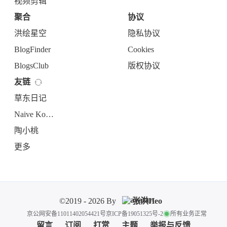
视频剪辑
聚合
协议
洪绘星空
隐私协议
BlogFinder
Cookies
BlogsClub
版权协议
友链
草东日记
Naive Koala🐨
陶小桃
更多
©2019 - 2026 By
张洪Heo
京公网安备11011402054421号
京ICP备19051325号-2
所有业务正常
留言
订阅
打赏
主题
举报与反馈