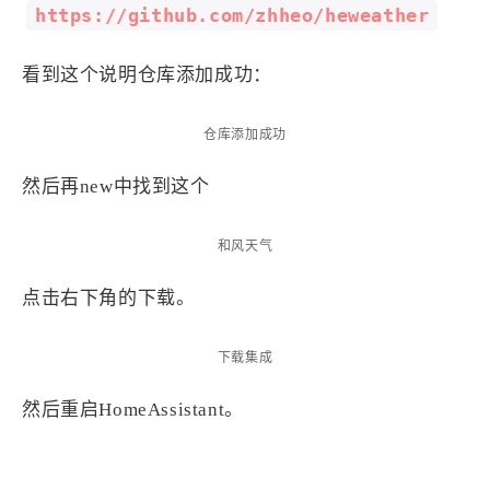
西风往事
易博集
繁中方塊社
https://github.com/zhheo/heweather
中文独立博主聚合站
看到这个说明仓库添加成功：
全站字数 :
909.1k
仓库添加成功
然后再new中找到这个
和风天气
点击右下角的下载。
下载集成
然后重启HomeAssistant。