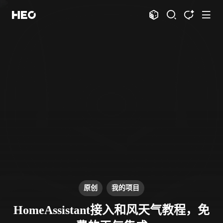
文章
标签
分类
评论
1067
75
12
11995
shift
K
关闭快捷键功能
shift
A
打开中控台
shift
M
播放音乐
shift
D
深色模式
显示模式
shift
S
站内搜索
博客
shift
T
文章全文朗读
shift
P
文章播客陪读
主页
博客
shift
C
打开AI智能对话
图片博客
HeoBBS
shift
R
随机访问
应用
shift
H
返回首页
原创
我的项目
敲木鱼
DNS测速
shift
L
友链页面
HomeAssistant接入和风天气教程，免
轻节食
DelSpace