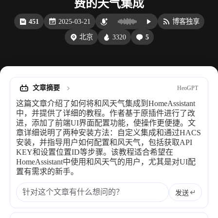
费的天气集成
比例计
摸鱼
451
2025-03-21
博客独享
服务
3320
5
北京
洪墨AI
HeoMusic
公众号
图标助手
表情
文章摘要
HeoGPT
Heo
熊猫二憨
这篇文章介绍了如何将和风天气集成到HomeAssistant
更多我的项目
中，并提供了详细的教程。作者基于原插件进行了改
进，添加了前端UI界面配置功能，使操作更便捷。文
文库
章详细说明了两种安装方法：自定义集成和通过HACS
安装，并指导用户如何配置和风天气，包括获取API
全部文章
分类列表
KEY和设置位置ID等步骤。该教程适合希望在
HomeAssistant中使用和风天气的用户，尤其是对UI配
置有需求的新手。
标签列表
发送
专栏