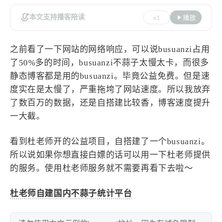
设计报告
设计分享
本文支持播客陪读
x1
播放
设计工具
之前看了一下网站的网络响应，可以说busuanzi占用
友链
了50%多的时间，busuanzi不蒜子太慢太卡，而很多
静态博客都是用的busuanzi。毕竟公益免费。但是速
文章推荐
友链列表
度实在是太慢了，严重拖垮了网站速度。所以我放弃
我的
了数百万的数据，还是自搭建比较香，博客速度提升
一大截。
我的装备
我的项目
看到杜老师开的公益项目，自搭建了一个busuanzi。
所以说如果你想直接白嫖的话可以用一下杜老师提供
关于本站
的服务。使用杜老师服务就不需要再看下去啦～
69
26
19
AIGC
AI绘画
AfterEffects
杜老师自建国内不蒜子统计平台
23
7
9
Chrome
Docker
Dribbble
12
11
FFmpeg
FinalCutPro