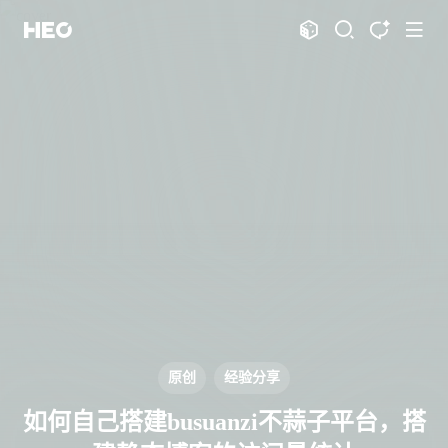
文章
标签
分类
评论
1067
75
12
11998
shift
K
关闭快捷键功能
shift
A
打开中控台
shift
M
播放音乐
shift
D
深色模式
显示模式
shift
S
站内搜索
博客
shift
T
文章全文朗读
shift
P
文章播客陪读
主页
博客
shift
C
打开AI智能对话
图片博客
HeoBBS
shift
R
随机访问
应用
shift
H
返回首页
原创
经验分享
敲木鱼
DNS测速
shift
L
友链页面
如何自己搭建busuanzi不蒜子平台，搭
轻节食
DelSpace