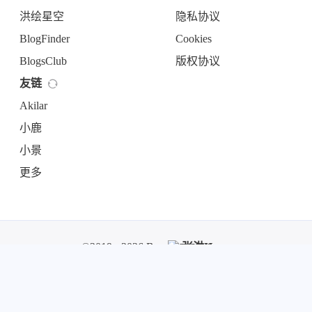
洪绘星空
隐私协议
BlogFinder
Cookies
BlogsClub
版权协议
友链
Akilar
小鹿
小景
更多
©2019 - 2026 By
张洪Heo
京公网安备11011402054421号
京ICP备19051325号-2
所有业务正常
留言
订阅
打赏
主题
举报与反馈