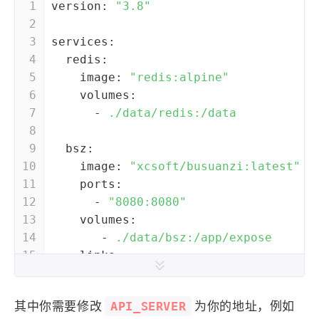
1
version:
"3.8"
2
3
services:
4
redis:
5
image:
"redis:alpine"
6
volumes:
7
-
./data/redis:/data
8
9
bsz:
10
image:
"xcsoft/busuanzi:latest"
11
ports:
12
-
"8080:8080"
13
volumes:
14
-
./data/bsz:/app/expose
15
links:
16
-
redis
17
depends_on:
API_SERVER
其中你需要修改
为你的地址，例如
18
-
redis