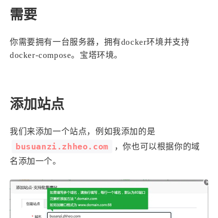
1
3
3
快捷指令
手表
攒机
需要
427
111
12
教程
日常
智能家居
8
5
6
更新日志
混剪
潘通
你需要拥有一台服务器，拥有docker环境并支持
75
2
4
热门
电子书
红包封面
docker-compose。宝塔环境。
2
66
经验分享
网页前端
1
4
28
英雄联盟
表情
视频
282
12
33
添加站点
设计
设计报告
评测
6
153
11
读书笔记
软件
软路由
我们来添加一个站点，例如我添加的是
35
8
27
运维
运营
闲聊
busuanzi.zhheo.com
，你也可以根据你的域
3
8
闲聊杂谈
音乐
名添加一个。
草东日记
Adil
HaoUp
极数本源
MysticStars
Temp Mail
好主机
狄伊
webfem
蓝易云CDN