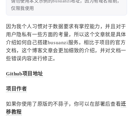
请勿使用本文示例的busuanzi地址，因为有域名限制，
4
21
5
仅限我使用
HeoAwards
Heocan
Heomagic
54
1
Hexo
HomeAssistant
因为我个人习惯对于数据要求有掌控能力，并且对于
2
104
1
HomePod
Mac
NAS
用户隐私有一些方面的考量，所以这个文章就是具体
2
21
11
Ollama
OpenClaw
OpenWrt
介绍如何自己搭建busuanzi服务。相比于项目的官方
4
2
28
Origami
PHP
Photoshop
文档，这个博客文章会更加细致的介绍，并对文档一
2
10
1
Principle
Python
SearXNG
些错误内容进行修正。
83
3
126
Sketch
Sketch-Data
Swift
Github项目地址
48
10
2
SwiftUI-100days
VI
VLOG
1
11
46
Vision
Windows
iOS
项目作者
9
19
3
illustrator
产品
优质报告
如果你使用了原版的不蒜子，你可以在部署后查看
迁
4
8
12
体验官
办公
后端
移教程
6
1
22
2
周年记
壁纸
字体
安卓
185
242
81
干货
开发
必看