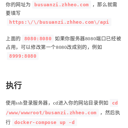
19
environment:
busuanzi.zhheo.com
你的网址为
，那么就需
20
WEB_LOG:
true
要填写
21
WEB_DEBUG:
false
https:\/\/busuanzi.zhheo.com\/api
22
WEB_CORS:
"*"
23
BSZ_EXPIRE:
0
8080:8080
上面的
24
BSZ_SECRET:
如果你服务器8080端口已经被
"bsz"
25
API_SERVER:
http:\/\/127.0.0.1:
占用，可以修改第一个8080改成别的，例如
26
REDIS_ADDRESS:
redis:6379
8999:8080
27
BSZ_PATHSTYLE:
true
28
BSZ_ENCRYPT:
MD516
执行
cd
使用ssh登录服务器，cd进入你的网站目录例如
/www/wwwroot/busanzi.zhheo.com
，然后执
docker-compose up -d
行