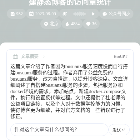
建静态博客的访问量统计
比例计
摸鱼
932
2023-08-09
公众号同步
服务
4884
36
北京
洪墨AI
HeoMusic
公众号
图标助手
表情
文章摘要
HeoGPT
Heo
熊猫二憨
这篇文章介绍了作者因为busuanzi服务速度慢而自行搭
更多我的项目
建busuanzi服务的过程。作者弃用了公益免费的
busuanzi服务，改为自搭建，以提升博客速度。文章详
文库
细阐述了自搭建busuanzi服务的步骤，包括服务器和
docker环境的需求，添加站点，新建docker-compose文
全部文章
分类列表
件，执行和设置反代等过程。文中还提供了杜老师的
公益项目链接，以及个人对于数据掌控能力的习惯，
使得博客更为细致，并对官方文档的一些错误进行了
修正。
标签列表
专栏
发送