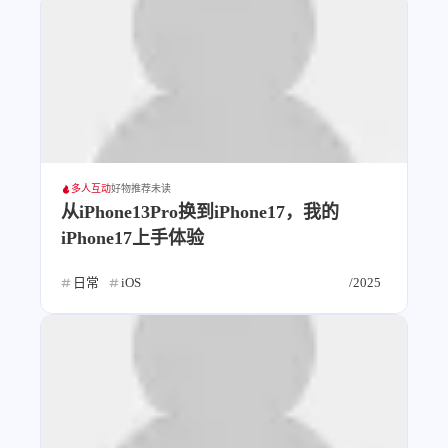
洪绘电子章
洪绘历史记录
服务
洪墨AI
公众号
音乐播放
表情
Heo
熊猫二憨
多人互动
好物推荐
未读
从iPhone13Pro换到iPhone17，我的
更多我的项目
iPhone17上手体验
文库
日常
iOS
/2025
全部文章
分类列表
标签列表
专栏