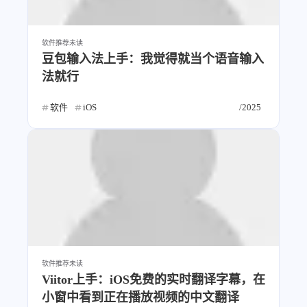
设计报告
设计分享
软件推荐
未读
设计工具
豆包输入法上手：我觉得就当个语音输入
友链
法就行
软件
iOS
/2025
文章推荐
友链列表
我的
我的装备
我的项目
关于本站
70
26
19
AIGC
AI绘画
AfterEffects
软件推荐
未读
Viitor上手：iOS免费的实时翻译字幕，在
23
7
9
Chrome
Docker
Dribbble
小窗中看到正在播放视频的中文翻译
12
11
FFmpeg
FinalCutPro