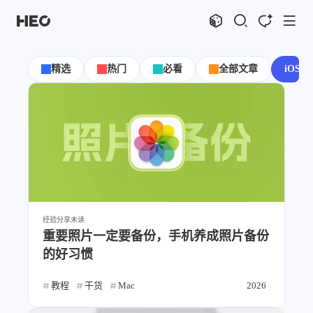
文章
标签
分类
评论
1069
75
12
12010
精选
热门
必看
全部文章
iOS
shift
K
关闭快捷键功能
shift
A
打开中控台
shift
M
播放音乐
shift
D
深色模式
显示模式
shift
S
站内搜索
博客
shift
C
打开AI智能对话
shift
R
随机访问
主页
博客
经验分享
未读
shift
H
返回首页
HeoLog
重要照片一定要备份，手机养成照片备份
shift
L
友链页面
的好习惯
应用
洪绘敲木鱼
DNS测速
教程
干货
Mac
2026
洪绘压图
洪绘动图