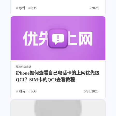
4
21
5
HeoAwards
Heocan
Heomagic
软件
iOS
/2025
54
1
Hexo
HomeAssistant
2
104
1
HomePod
Mac
NAS
2
21
11
Ollama
OpenClaw
OpenWrt
4
2
28
Origami
PHP
Photoshop
2
10
1
Principle
Python
SearXNG
83
3
126
Sketch
Sketch-Data
Swift
48
10
2
经验分享
未读
SwiftUI-100days
VI
VLOG
iPhone如何查看自己电话卡的上网优先级
1
11
46
Vision
Windows
iOS
QCI？SIM卡的QCI查看教程
9
19
3
illustrator
产品
优质报告
教程
iOS
5/23/2025
4
8
12
体验官
办公
后端
6
1
22
2
周年记
壁纸
字体
安卓
186
242
81
干货
开发
必看