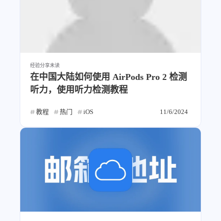
1
3
3
快捷指令
手表
攒机
428
111
12
教程
日常
智能家居
9
5
6
更新日志
混剪
潘通
75
2
4
热门
电子书
红包封面
经验分享
未读
2
67
经验分享
网页前端
在中国大陆如何使用 AirPods Pro 2 检测
1
4
28
英雄联盟
表情
视频
听力，使用听力检测教程
282
12
33
设计
设计报告
评测
教程
热门
iOS
11/6/2024
6
154
11
读书笔记
软件
软路由
35
8
27
运维
运营
闲聊
3
9
闲聊杂谈
音乐
草东日记
Adil
HaoUp
极数本源
鸭鸭工具
MysticStars
Temp Mail
好主机
狄伊
webfem
蓝易云CDN