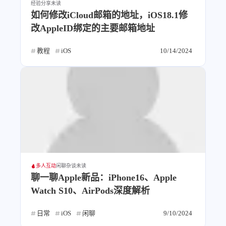
经验分享
未读
西风往事
易博集
繁中方塊社
如何修改iCloud邮箱的地址，iOS18.1修
中文独立博主聚合站
改AppleID绑定的主要邮箱地址
教程
iOS
10/14/2024
全站字数 :
909.7k
多人互动
闲聊杂谈
未读
聊一聊Apple新品：iPhone16、Apple
Watch S10、AirPods深度解析
日常
iOS
闲聊
9/10/2024