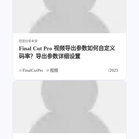
1
3
3
快捷指令
手表
攒机
427
111
12
教程
日常
智能家居
7
5
6
更新日志
混剪
潘通
75
2
4
热门
电子书
红包封面
经验分享
未读
2
66
经验分享
网页前端
Final Cut Pro 视频导出参数如何自定义
1
4
28
英雄联盟
表情
视频
码率？导出参数详细设置
282
12
33
设计
设计报告
评测
FinalCutPro
视频
/2025
6
152
11
读书笔记
软件
软路由
35
8
27
运维
运营
闲聊
3
8
闲聊杂谈
音乐
草东日记
Adil
HaoUp
极数本源
MysticStars
Temp Mail
好主机
狄伊
webfem
蓝易云CDN