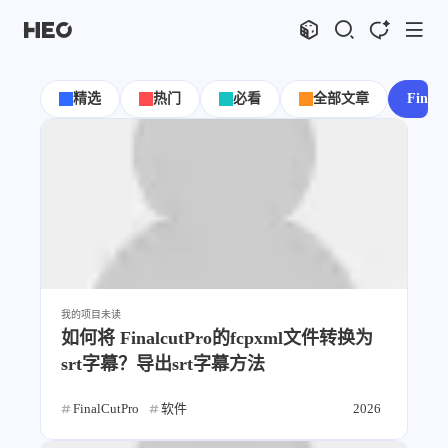
文章
标签
分类
评论
1066
75
12
11965
精选
热门
必看
全部文章
Final
shift
K
关闭快捷键功能
shift
A
打开中控台
shift
M
播放音乐
shift
D
深色模式
显示模式
shift
S
站内搜索
博客
shift
C
打开AI智能对话
shift
R
随机访问
主页
博客
我的项目
未读
shift
H
返回首页
图片博客
HeoBBS
如何将 FinalcutPro的fcpxml文件转换为
shift
L
友链页面
srt字幕？导出srt字幕方法
应用
敲木鱼
DNS测速
FinalCutPro
软件
2026
轻节食
DelSpace