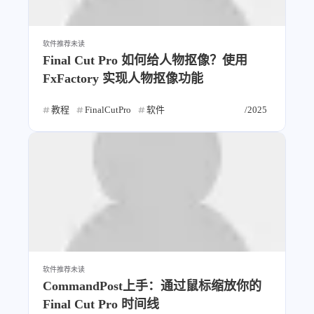
设计报告
设计分享
软件推荐
未读
设计工具
Final Cut Pro 如何给人物抠像？使用
友链
FxFactory 实现人物抠像功能
教程
FinalCutPro
软件
/2025
文章推荐
友链列表
我的
我的装备
我的项目
关于本站
69
26
19
AIGC
AI绘画
AfterEffects
软件推荐
未读
CommandPost上手：通过鼠标缩放你的
23
7
9
Chrome
Docker
Dribbble
Final Cut Pro 时间线
12
11
FFmpeg
FinalCutPro