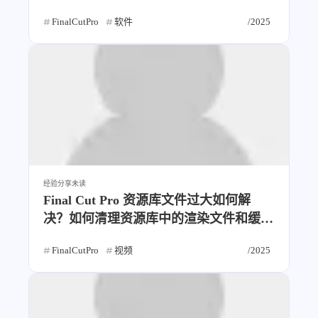
4
21
5
HeoAwards
Heocan
Heomagic
FinalCutPro
软件
/2025
54
1
Hexo
HomeAssistant
2
104
1
HomePod
Mac
NAS
2
21
11
Ollama
OpenClaw
OpenWrt
4
2
28
Origami
PHP
Photoshop
2
10
1
Principle
Python
SearXNG
83
3
126
Sketch
Sketch-Data
Swift
48
10
2
经验分享
未读
SwiftUI-100days
VI
VLOG
Final Cut Pro 资源库文件过大如何解
1
11
46
Vision
Windows
iOS
决？如何清理资源库中的渲染文件和缓
9
18
3
illustrator
产品
优质报告
存？
FinalCutPro
视频
/2025
4
8
12
体验官
办公
后端
6
1
22
2
周年记
壁纸
字体
安卓
185
242
81
干货
开发
必看