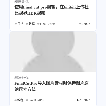
闲聊杂谈
未读
西风往事
易博集
繁中方塊社
使用Final cut pro剪辑，在bilibili上传杜
中文独立博主聚合站
比视界HDR视频
日常
教程
FinalCutPro
7/9/2022
全站字数 :
908.7k
经验分享
未读
FinalCutPro导入图片素材时保持图片原
始尺寸方法
教程
FinalCutPro
1/25/2022