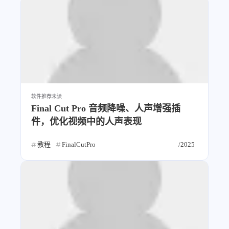
比例计
摸鱼
服务
洪墨AI
HeoMusic
公众号
图标助手
表情
Heo
熊猫二憨
软件推荐
未读
Final Cut Pro 音频降噪、人声增强插
更多我的项目
件，优化视频中的人声表现
文库
教程
FinalCutPro
/2025
全部文章
分类列表
标签列表
专栏