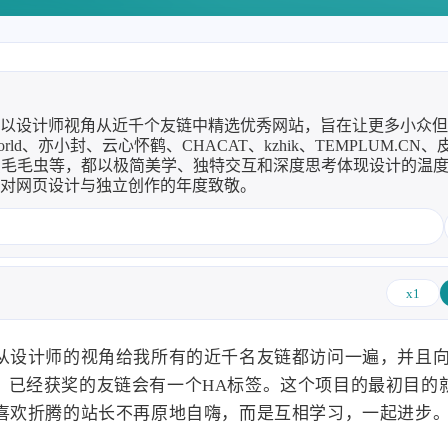
子烧
8/6
，作者以设计师视角从近千个友链中精选优秀网站，旨在让更多小众
、亦小封、云心怀鹤、CHACAT、kzhik、TEMPLUM.CN、
里有只毛毛虫等，都以极简美学、独特交互和深度思考体现设计的温
，先把
一次对网页设计与独立创作的年度致敬。
涨价了
2026
2025
64
89
篇
篇
子烧
x1
2022
2021
122
147
篇
篇
从设计师的视角给我所有的近千名友链都访问一遍，并且
一次。已经获奖的友链会有一个HA标签。这个项目的最初目的
喜欢折腾的站长不再原地自嗨，而是互相学习，一起进步