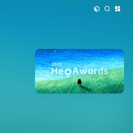
文章
标签
分类
评论
1067
75
12
11980
本站
126
111
104
83
81
75
Swift
日常
Mac
Sketch
必看
热门
48
46
35
33
28
28
s
iOS
运维
评测
视频
Photoshop
21
21
19
19
12
n
OpenClaw
AfterEffects
产品
智能家居
1
11
11
11
10
10
显示模式
OpenWrt
软路由
Windows
Python
VI
8
8
7
6
6
6
公
运营
Docker
读书笔记
潘通
周年记
博客
4
4
4
3
3
3
ami
体验官
红包封面
攒机
闲聊杂谈
手表
主页
博客
2
2
2
2
2
2
享
Principle
VLOG
Ollama
PHP
安卓
图片博客
HeoBBS
1
1
1
1
Vision
NAS
SearXNG
英雄联盟
应用
敲木鱼
DNS测速