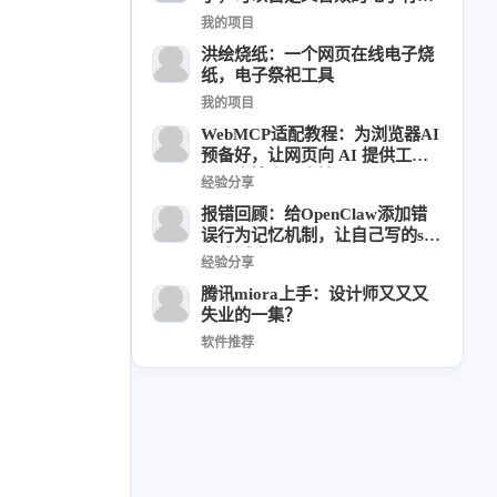
草东日记
Adil
HaoUp
极数本源
了App
我的项目
MysticStars
Temp Mail
好主机
洪绘烧纸：一个网页在线电子烧
纸，电子祭祀工具
狄伊
webfem
蓝易云CDN
我的项目
西风往事
易博集
繁中方塊社
WebMCP适配教程：为浏览器AI
中文独立博主聚合站
预备好，让网页向 AI 提供工
具，本博客已支持
经验分享
全站字数 :
909.1k
报错回顾：给OpenClaw添加错
误行为记忆机制，让自己写的skil
l不断成长
经验分享
腾讯miora上手：设计师又又又
失业的一集？
软件推荐