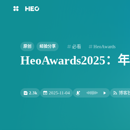
互动
最近评论
主页
博客
扳布
2broear
shift
K
关闭快捷键功能
8/7
图片博客
HeoBBS
shift
A
打开中控台
这个画风要是做成非常中
必看
HeoAwards
原创
经验分享
那种，估计没人敢碰了。
shift
M
播放音乐
再见了，洪老哥
HeoAwards202
说以前可没有电脑啊，收
敲木鱼
DNS测速
shift
D
深色模式
shift
S
站内搜索
轻节食
DelSpace
啊
shift
T
文章全文朗读
比例计
摸鱼
shift
P
洪绘敲木鱼支持“竹知了”模式
洪绘烧纸：一个网页在线电
文章播客陪读
了，可以自定义音效的电子竹知了
纸，电子祭祀工具 | 张洪Heo
App | 张洪Heo
2.3k
2025-11-04
博客
shift
C
打开AI智能对话
扳布
西风
洪墨AI
HeoMusic
8/7
shift
R
随机访问
shift
H
返回首页
上来给豆包献祭了真绷不住了
6666666666666666 确实
公众号
图标助手
shift
L
友链页面