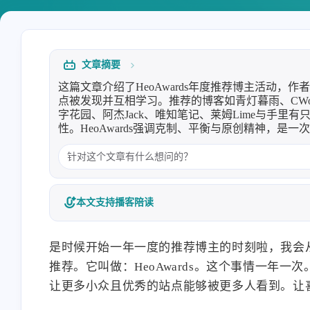
Heo
熊猫二憨
洪绘烧纸：一个网页在线电子烧
洪绘烧纸：一个网页在线电
纸，电子祭祀工具 | 张洪Heo
纸，电子祭祀工具 | 张洪Heo
文章摘要
LiuShen
xiguacaizimi
8/6
这篇文章介绍了HeoAwards年度推荐博主活动
点被发现并互相学习。推荐的博客如青灯暮雨、CWorld
字花园、阿杰Jack、唯知笔记、莱姆Lime与手
绷不住了
这不得好好玩玩
性。HeoAwards强调克制、平衡与原创精神，是
deepseek加进去，最近要
洪绘烧纸：一个网页在线电子烧
洪绘烧纸：一个网页在线电
本文支持播客陪读
纸，电子祭祀工具 | 张洪Heo
纸，电子祭祀工具 | 张洪Heo
是时候开始一年一度的推荐博主的时刻啦，我会
推荐。它叫做：HeoAwards。这个事情一年
让更多小众且优秀的站点能够被更多人看到。让