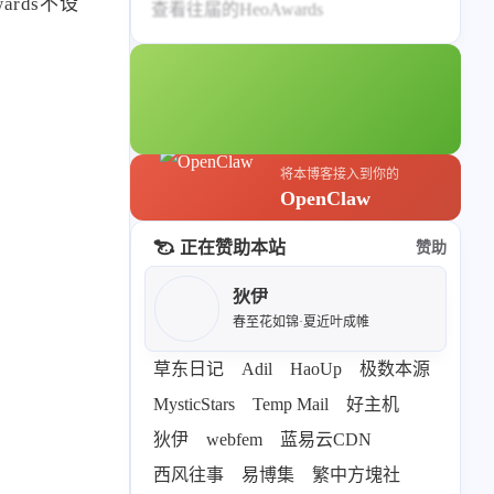
rds不设
查看往届的HeoAwards
69
26
19
AIGC
AI绘画
AfterEffects
23
7
9
Chrome
Docker
Dribbble
12
11
FFmpeg
FinalCutPro
4
21
5
HeoAwards
Heocan
Heomagic
54
1
Hexo
HomeAssistant
将本博客接入到你的
OpenClaw
2
104
1
HomePod
Mac
NAS
2
21
11
Ollama
OpenClaw
OpenWrt
正在赞助本站
赞助
4
2
28
Origami
PHP
Photoshop
狄伊
2
10
1
Principle
Python
SearXNG
春至花如锦·夏近叶成帷
83
3
126
Sketch
Sketch-Data
Swift
草东日记
Adil
HaoUp
极数本源
48
10
2
SwiftUI-100days
VI
VLOG
MysticStars
Temp Mail
好主机
1
11
46
Vision
Windows
iOS
狄伊
webfem
蓝易云CDN
9
19
3
illustrator
产品
优质报告
西风往事
易博集
繁中方塊社
4
8
12
体验官
办公
后端