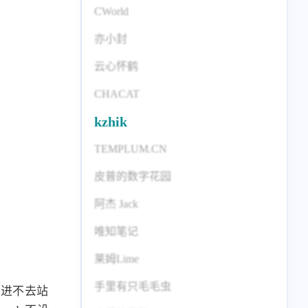
标签列表
CWorld
专栏
亦小封
云心怀鹤
设计报告
设计分享
CHACAT
设计工具
kzhik
友链
TEMPLUM.CN
文章推荐
友链列表
皮普的数字花园
我的
阿杰 Jack
唯知笔记
我的装备
我的项目
莱姆Lime
关于本站
手里有只毛毛虫
顿进不去站