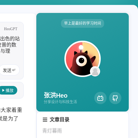
轻节食
DelSpace
比例计
摸鱼
早上是最好的学习时间
HeoGPT
服务
但出色的站
洪墨AI
HeoMusic
皮普的数
度与理
公众号
图标助手
2024
2023
表情
发送
125
110
篇
篇
Heo
熊猫二憨
播放
2020
全部文章
张洪Heo
更多我的项目
319
1067
篇
篇
分享设计与科技生活
文库
向大家着重
就是为了
文章目录
全部文章
分类列表
。
青灯暮雨