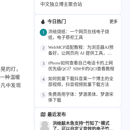
中文独立博主聚合站
6
1
22
2
周年记
壁纸
字体
安卓
185
242
81
干货
开发
必看
今日热门
更多
1
3
3
快捷指令
手表
攒机
洪绘烧纸：一个网页在线电子烧
1
427
111
12
纸，电子祭祀工具
教程
日常
智能家居
8
5
6
WebMCP适配教程：为浏览器AI预
更新日志
混剪
潘通
2
备好，让网页向 AI 提供工具，本
75
2
4
热门
电子书
红包封面
博客已支持
iPhone如何查看自己电话卡的上网
3
2
66
经验分享
网页前端
轻晃的灯，
优先级QCI？SIM卡的QCI查看教程
1
4
28
英雄联盟
表情
视频
是一种温暖
如何批量下载抖音某一个博主的全
4
部视频，抖音视频批量下载方法
282
12
33
平凡中发现
设计
设计报告
评测
免费商用字体：梦源黑体、梦源宋
6
153
11
5
读书笔记
软件
软路由
体下载
35
8
27
运维
运营
闲聊
3
8
最近发布
闲聊杂谈
音乐
洪绘敲木鱼支持“竹知了”模式
了，可以自定义音效的电子竹知