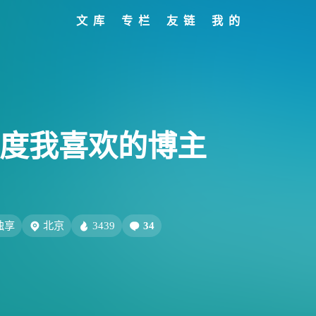
文库
专栏
友链
我的
标签
寻找感兴趣的领域
全部文章
设计报告
分类列表
设计分享
文章推荐
我的装备
标签列表
设计工具
友链列表
我的项目
关于
427
282
242
185
153
教程
设计
开发
干货
软件
8/7
69
66
54
AIGC
网页前端
Hexo
SwiftUI-100day
式的
（话
27
26
23
22
闲聊
AI绘画
Chrome
字体
Heoca
5：年度我喜欢的博主
不到
12
12
12
1
后端
设计报告
FFmpeg
FinalCutPro
9
9
8
8
Dribbble
illustrator
音乐
更新日志
办
5
5
4
4
子烧
Heomagic
混剪
HeoAwards
表情
Orig
独享
北京
3439
34
3
3
2
Sketch-Data
优质报告
HomePod
经验分
8/6
2
1
1
1
电子书
壁纸
快捷指令
HomeAssistant
会玩