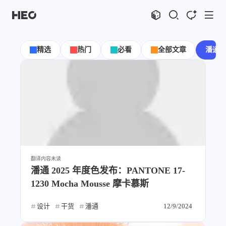
文章
标签
分类
评论
1067
75
12
11995
精选
热门
必看
全部文章
潘通
shift
K
关闭快捷键功能
shift
A
打开中控台
shift
M
播放音乐
shift
D
深色模式
显示模式
shift
S
站内搜索
博客
shift
C
打开AI智能对话
shift
R
随机访问
主页
博客
翻译内容
未读
shift
H
返回首页
图片博客
HeoBBS
潘通 2025 年度色发布：PANTONE 17-
shift
L
友链页面
1230 Mocha Mousse 摩卡慕斯
应用
敲木鱼
DNS测速
设计
干货
潘通
12/9/2024
轻节食
DelSpace