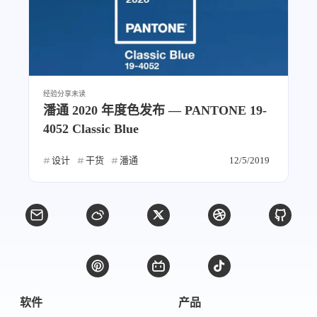
1
3
3
快捷指令
手表
攒机
427
111
12
教程
日常
智能家居
8
5
6
更新日志
混剪
潘通
75
2
4
热门
电子书
红包封面
经验分享
未读
2
66
经验分享
网页前端
潘通 2020 年度色发布 — PANTONE 19-
1
4
28
英雄联盟
表情
视频
4052 Classic Blue
282
12
33
设计
设计报告
评测
设计
干货
潘通
12/5/2019
6
153
11
读书笔记
软件
软路由
35
8
27
运维
运营
闲聊
3
8
闲聊杂谈
音乐
草东日记
Adil
HaoUp
极数本源
MysticStars
Temp Mail
好主机
软件
产品
狄伊
webfem
蓝易云CDN