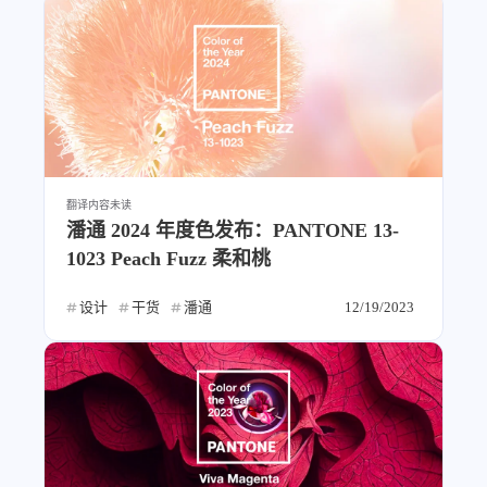
比例计
摸鱼
服务
洪墨AI
HeoMusic
公众号
图标助手
表情
Heo
熊猫二憨
翻译内容
未读
潘通 2024 年度色发布：PANTONE 13-
更多我的项目
1023 Peach Fuzz 柔和桃
文库
设计
干货
潘通
12/19/2023
全部文章
分类列表
标签列表
专栏