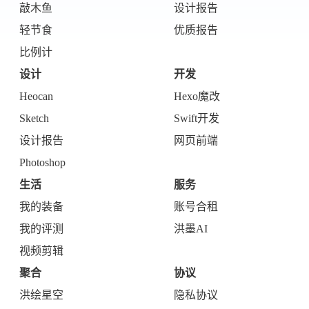
西风往事
易博集
繁中方塊社
敲木鱼
设计报告
中文独立博主聚合站
轻节食
优质报告
比例计
全站字数 :
909.1k
设计
开发
Heocan
Hexo魔改
Sketch
Swift开发
设计报告
网页前端
Photoshop
生活
服务
我的装备
账号合租
我的评测
洪墨AI
视频剪辑
聚合
协议
洪绘星空
隐私协议