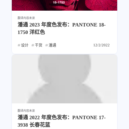
设计报告
设计分享
翻译内容
未读
设计工具
潘通 2023 年度色发布：PANTONE 18-
友链
1750 洋红色
设计
干货
潘通
12/2/2022
文章推荐
友链列表
我的
我的装备
我的项目
关于本站
69
26
19
AIGC
AI绘画
AfterEffects
翻译内容
未读
潘通 2022 年度色发布：PANTONE 17-
23
7
9
Chrome
Docker
Dribbble
3938 长春花蓝
12
11
FFmpeg
FinalCutPro