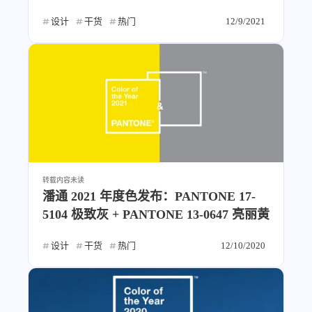
4
21
5
HeoAwards
Heocan
Heomagic
设计
干货
热门
12/9/2021
54
1
Hexo
HomeAssistant
2
104
1
HomePod
Mac
NAS
2
21
11
Ollama
OpenClaw
OpenWrt
4
2
28
Origami
PHP
Photoshop
2
10
1
Principle
Python
SearXNG
83
3
126
Sketch
Sketch-Data
Swift
48
10
2
转载内容
未读
SwiftUI-100days
VI
VLOG
潘通 2021 年度色发布：PANTONE 17-
1
11
46
Vision
Windows
iOS
5104 极致灰 + PANTONE 13-0647 亮丽黄
9
19
3
illustrator
产品
优质报告
设计
干货
热门
12/10/2020
4
8
12
体验官
办公
后端
6
1
22
2
周年记
壁纸
字体
安卓
185
242
81
干货
开发
必看