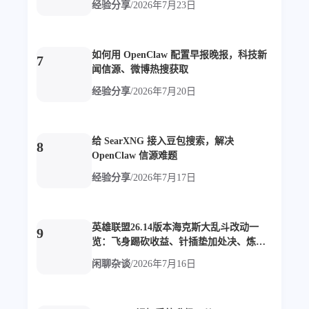
经验分享
/
2026年7月23日
设计报告
设计分享
设计工具
如何用 OpenClaw 配置早报晚报，科技新
7
闻信源、微博热搜获取
友链
经验分享
/
2026年7月20日
文章推荐
友链列表
我的
给 SearXNG 接入豆包搜索，解决
8
OpenClaw 信源难题
我的装备
我的项目
经验分享
/
2026年7月17日
关于本站
英雄联盟26.14版本海克斯大乱斗改动一
9
览：飞身踢砍收益、针插垫加处决、炼狱
导管改定位
69
26
19
AIGC
AI绘画
AfterEffects
闲聊杂谈
/
2026年7月16日
23
7
9
Chrome
Docker
Dribbble
12
11
FFmpeg
FinalCutPro