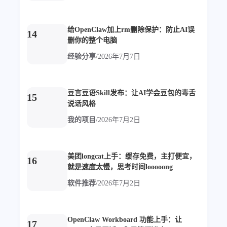
1
3
3
快捷指令
手表
攒机
427
111
12
教程
日常
智能家居
给OpenClaw加上rm删除保护：防止AI误
14
8
5
6
更新日志
混剪
潘通
删你的整个电脑
75
2
4
热门
电子书
红包封面
经验分享
/
2026年7月7日
2
66
经验分享
网页前端
1
4
28
英雄联盟
表情
视频
豆言豆语Skill发布：让AI学会豆包的毒舌
15
说话风格
282
12
33
设计
设计报告
评测
我的项目
/
2026年7月2日
6
153
11
读书笔记
软件
软路由
35
8
27
运维
运营
闲聊
3
8
闲聊杂谈
音乐
美团longcat上手：缓存免费，主打便宜，
16
就是速度太慢，思考时间looooong
软件推荐
/
2026年7月2日
草东日记
Adil
HaoUp
极数本源
MysticStars
Temp Mail
好主机
狄伊
webfem
蓝易云CDN
OpenClaw Workboard 功能上手：让
17