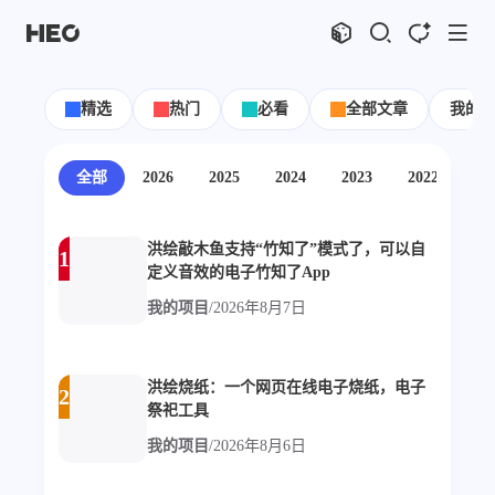
文章
标签
分类
评论
1067
75
12
11995
精选
热门
必看
全部文章
我的
shift
K
关闭快捷键功能
shift
A
打开中控台
全部
2026
2025
2024
2023
2022
20
shift
M
播放音乐
shift
D
深色模式
显示模式
洪绘敲木鱼支持“竹知了”模式了，可以自
1
shift
S
站内搜索
定义音效的电子竹知了App
博客
shift
C
打开AI智能对话
我的项目
/
2026年8月7日
shift
R
随机访问
主页
博客
shift
H
返回首页
图片博客
HeoBBS
shift
L
友链页面
洪绘烧纸：一个网页在线电子烧纸，电子
2
应用
祭祀工具
敲木鱼
DNS测速
我的项目
/
2026年8月6日
轻节食
DelSpace