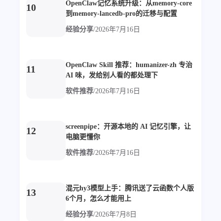
OpenClaw记忆系统升级：从memory-core
10
4
21
5
到memory-lancedb-pro的迁移与配置
HeoAwards
Heocan
Heomagic
经验分享
/
2026年7月16日
54
1
Hexo
HomeAssistant
2
104
1
HomePod
Mac
NAS
2
21
11
Ollama
OpenClaw
OpenWrt
OpenClaw Skill 推荐：humanizer-zh 专治
11
AI 味，发给别人看的都处理下
4
2
28
Origami
PHP
Photoshop
软件推荐
/
2026年7月16日
2
10
1
Principle
Python
SearXNG
83
3
126
Sketch
Sketch-Data
Swift
screenpipe：开源本地的 AI 记忆引擎，让
48
10
2
SwiftUI-100days
VI
VLOG
12
电脑更懂你
1
11
46
Vision
Windows
iOS
软件推荐
/
2026年7月16日
9
19
3
illustrator
产品
优质报告
4
8
12
体验官
办公
后端
混元hy3模型上手：腾讯送了云函数个人版
13
6
1
22
2
周年记
壁纸
字体
安卓
6个月，怎么才能用上
185
242
81
干货
开发
必看
经验分享
/
2026年7月8日