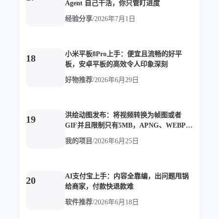
Agent 自己干活，你只管盯进度
西风往事
易博集
繁中方塊社
中文独立博主聚合站
经验分享
/
2026年7月1日
全站字数 :
909.1k
小米平板8Pro上手：便宜且流畅的好平
18
板，安卓平板的高效令人印象深刻
好物推荐
/
2026年6月29日
洪绘动图发布：将视频转换为帧图或者
19
GIF并且限制只有5MB，APNG、WEBP动
图生成工具
我的项目
/
2026年6月25日
AI支付宝上手：内容全靠编，出问题甩锅
20
给商家，付款快退款难
软件推荐
/
2026年6月18日