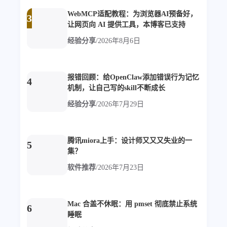
比例计
摸鱼
WebMCP适配教程：为浏览器AI预备好，
3
让网页向 AI 提供工具，本博客已支持
服务
经验分享
/
2026年8月6日
洪墨AI
HeoMusic
公众号
图标助手
表情
报错回顾：给OpenClaw添加错误行为记忆
4
机制，让自己写的skill不断成长
Heo
熊猫二憨
经验分享
/
2026年7月29日
更多我的项目
文库
腾讯miora上手：设计师又又又失业的一
5
集？
全部文章
分类列表
软件推荐
/
2026年7月23日
标签列表
Mac 合盖不休眠：用 pmset 彻底禁止系统
专栏
6
睡眠