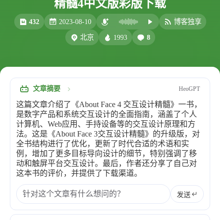
精髓4中文版彩版下载
比例计
摸鱼
432
2023-08-10
博客独享
服务
1993
8
北京
洪墨AI
HeoMusic
公众号
图标助手
表情
文章摘要
HeoGPT
Heo
熊猫二憨
这篇文章介绍了《About Face 4 交互设计精髓》一书，
更多我的项目
是数字产品和系统交互设计的全面指南，涵盖了个人
计算机、Web应用、手持设备等的交互设计原理和方
文库
法。这是《About Face 3交互设计精髓》的升级版，对
全书结构进行了优化，更新了时代合适的术语和实
全部文章
分类列表
例，增加了更多目标导向设计的细节，特别强调了移
动和触屏平台交互设计。最后，作者还分享了自己对
这本书的评价，并提供了下载渠道。
标签列表
发送
专栏