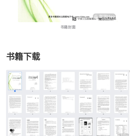
西风往事
易博集
繁中方塊社
中文独立博主聚合站
书籍封面
全站字数 :
909.1k
书籍下载