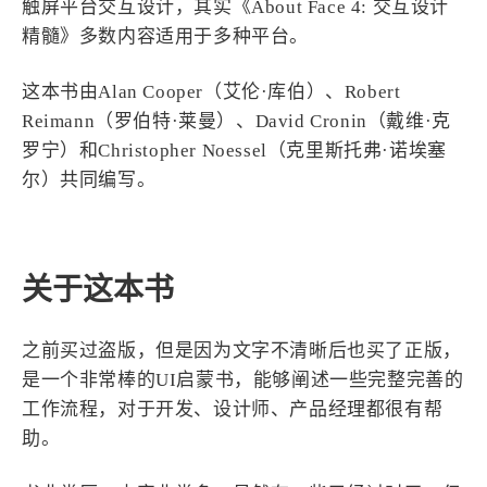
触屏平台交互设计，其实《About Face 4: 交互设计
4
21
5
HeoAwards
Heocan
Heomagic
精髓》多数内容适用于多种平台。
54
1
Hexo
HomeAssistant
这本书由Alan Cooper（艾伦·库伯）、Robert
2
104
1
HomePod
Mac
NAS
Reimann（罗伯特·莱曼）、David Cronin（戴维·克
2
21
11
Ollama
OpenClaw
OpenWrt
罗宁）和Christopher Noessel（克里斯托弗·诺埃塞
4
2
28
Origami
PHP
Photoshop
尔）共同编写。
2
10
1
Principle
Python
SearXNG
83
3
126
Sketch
Sketch-Data
Swift
48
10
2
关于这本书
SwiftUI-100days
VI
VLOG
1
11
46
Vision
Windows
iOS
之前买过盗版，但是因为文字不清晰后也买了正版，
9
19
3
illustrator
产品
优质报告
是一个非常棒的UI启蒙书，能够阐述一些完整完善的
4
8
12
体验官
办公
后端
工作流程，对于开发、设计师、产品经理都很有帮
6
1
22
2
周年记
壁纸
字体
安卓
助。
185
242
81
干货
开发
必看