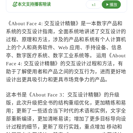
设计报告
设计分享
本文支持播客陪读
x1
播放
设计工具
《About Face 4: 交互设计精髓》是一本数字产品和
系统的交互设计指南，全面系统地讲述了交互设计的
友链
过程、原理和方法，涉及的产品和系统有个人计算机
上的个人和商务软件、Web 应用、手持设备、信息
文章推荐
友链列表
亭、数字医疗系统、数字工业系统等。 运用《About
我的
Face 4: 交互设计精髓》的交互设计过程和方法，有
助于了解使用者和产品之间的交互行为，进而更好地
我的装备
我的项目
设计出更具吸引力和更具市场竞争力的产品。
关于本站
这本书是《About Face 3：交互设计精髓》的升级
版，此次升级把全书的结构重组优化，更加精练和易
用；更新了一些适合当下时代的术语和实例，文字全
69
26
19
AIGC
AI绘画
AfterEffects
部重新编译，更加清晰易读；增加了更多目标导向设
23
7
9
Chrome
Docker
Dribbble
计过程的细节，更新了现行实践，重点增加 移动和
12
11
FFmpeg
FinalCutPro