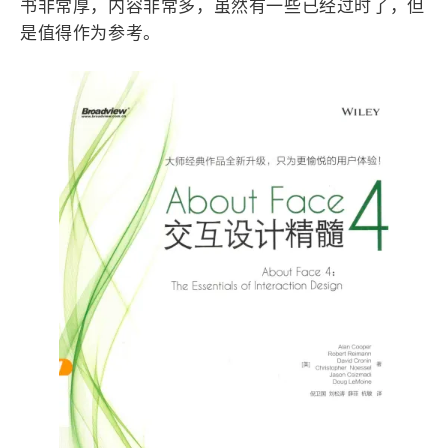
书非常厚，内容非常多，虽然有一些已经过时了，但
1
3
3
快捷指令
手表
攒机
是值得作为参考。
427
111
12
教程
日常
智能家居
8
5
6
更新日志
混剪
潘通
75
2
4
热门
电子书
红包封面
2
66
经验分享
网页前端
1
4
28
英雄联盟
表情
视频
282
12
33
设计
设计报告
评测
6
153
11
读书笔记
软件
软路由
35
8
27
运维
运营
闲聊
3
8
闲聊杂谈
音乐
草东日记
Adil
HaoUp
极数本源
MysticStars
Temp Mail
好主机
狄伊
webfem
蓝易云CDN