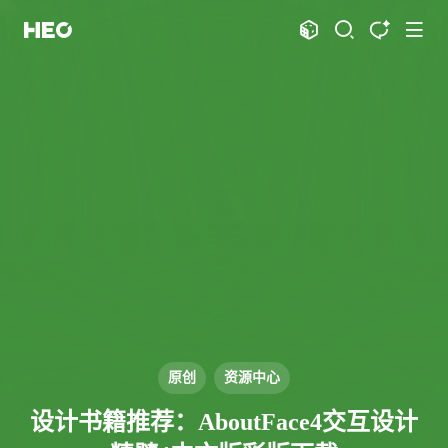
文章
标签
分类
评论
1067
75
12
11986
shift
K
关闭快捷键功能
shift
A
打开中控台
shift
M
播放音乐
shift
D
深色模式
显示模式
shift
S
站内搜索
博客
shift
T
文章全文朗读
shift
P
文章播客陪读
主页
博客
shift
C
打开AI智能对话
图片博客
HeoBBS
shift
R
随机访问
应用
shift
H
返回首页
原创
资源中心
敲木鱼
DNS测速
shift
L
友链页面
设计书籍推荐：AboutFace4交互设计
轻节食
DelSpace