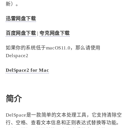
新）。
4
21
5
HeoAwards
Heocan
Heomagic
54
1
Hexo
HomeAssistant
迅雷网盘下载
2
104
1
HomePod
Mac
NAS
百度网盘下载
|
夸克网盘下载
2
21
11
Ollama
OpenClaw
OpenWrt
4
2
28
Origami
PHP
Photoshop
如果你的系统低于macOS11.0，那么请使用
2
10
1
Delspace2
Principle
Python
SearXNG
83
3
126
Sketch
Sketch-Data
Swift
DelSpace2 for Mac
48
10
2
SwiftUI-100days
VI
VLOG
1
11
46
Vision
Windows
iOS
9
19
3
illustrator
产品
优质报告
简介
4
8
12
体验官
办公
后端
6
1
22
2
周年记
壁纸
字体
安卓
DelSpace是一款简单的文本处理工具，它支持清除空
185
242
81
干货
开发
必看
行、空格、查看文本信息和正则表达式替换等功能。