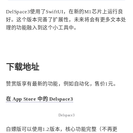
设计报告
设计分享
DelSpace3使用了SwiftUI，在新的M1芯片上运行良
好。这个版本完善了扩展性，未来将会有更多文本处
设计工具
理的功能融入到这个小工具中。
友链
文章推荐
友链列表
我的
下载地址
我的装备
我的项目
赞赏版享有最新的功能，例如自动化，售价1元。
关于本站
在 App Store 中的 Delspace3
69
26
19
AIGC
AI绘画
AfterEffects
Delspace3
23
7
9
Chrome
Docker
Dribbble
白嫖版可以使用1.2版本，核心功能完整（不再更
12
11
FFmpeg
FinalCutPro