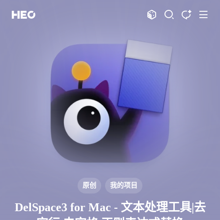
文章
标签
分类
评论
1067
75
12
11995
shift
K
关闭快捷键功能
shift
A
打开中控台
shift
M
播放音乐
shift
D
深色模式
显示模式
shift
S
站内搜索
博客
shift
T
文章全文朗读
shift
P
文章播客陪读
主页
博客
shift
C
打开AI智能对话
图片博客
HeoBBS
shift
R
随机访问
应用
shift
H
返回首页
原创
我的项目
敲木鱼
DNS测速
shift
L
友链页面
DelSpace3 for Mac - 文本处理工具|去
轻节食
DelSpace