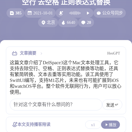
空行 去空格 正则表达式替换
比例计
摸鱼
385
2021-10-01
公众号同步
服务
6640
20
北京
洪墨AI
HeoMusic
公众号
图标助手
表情
文章摘要
HeoGPT
Heo
熊猫二憨
这篇文章介绍了DelSpace3这个Mac文本处理工具，它
更多我的项目
支持去除空行、空格、正则表达式替换等功能，还具
有繁简转换、文本去重等实用功能。该工具使用了
文库
SwiftUI编写，支持M1芯片，未来也有可能扩展到iOS
和watchOS平台。整个软件无联网行为，用户可以放心
全部文章
分类列表
使用。
发送
标签列表
专栏
本文支持播客陪读
x1
播放