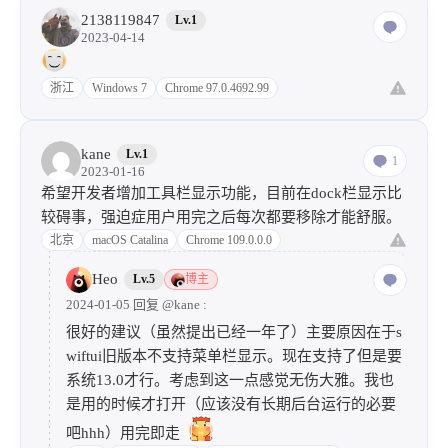
2138119847
Lv.1
2023-04-14
浙江
Windows 7
Chrome 97.0.4692.99
kane
Lv.1
1
2023-01-16
希望开发者增加工具栏显示功能，目前在dock栏显示比
较碍事，强迫症用户用完之后每次都要移除才能舒服。
北京
macOS Catalina
Chrome 109.0.0.0
Heo
Lv.5
博主
2024-01-05 回复
@kane
:
很好的建议（虽然提出已经一年了）主要原因在于s
wiftui旧版本不支持菜单栏显示。现在支持了但是要
系统13.0才行。考虑到这一点感觉无伤大雅。我也
是用的时候才打开（应该没有长期后台运行的必要
吧hhh）用完即走