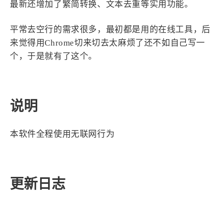
最新还增加了繁简转换、文本去重等实用功能。
1
3
3
快捷指令
手表
攒机
427
111
12
教程
日常
智能家居
平常去空行的需求很多，最初都是用的在线工具，后
8
5
6
更新日志
混剪
潘通
来觉得用Chrome切来切去太麻烦了还不如自己写一
75
2
4
热门
电子书
红包封面
个，于是就有了这个。
2
66
经验分享
网页前端
1
4
28
英雄联盟
表情
视频
282
12
33
说明
设计
设计报告
评测
6
153
11
读书笔记
软件
软路由
本软件全程使用无联网行为
35
8
27
运维
运营
闲聊
3
8
闲聊杂谈
音乐
更新日志
草东日记
Adil
HaoUp
极数本源
MysticStars
Temp Mail
好主机
狄伊
webfem
蓝易云CDN