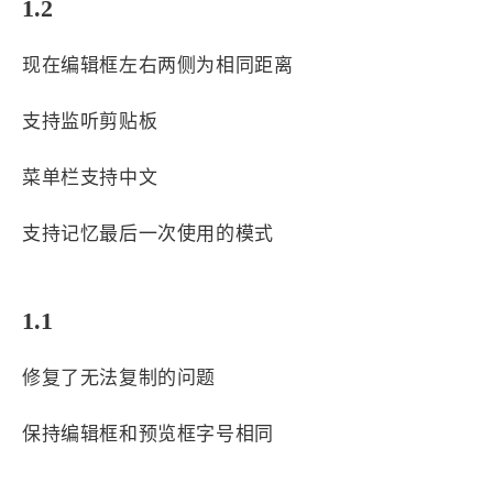
1.2
西风往事
易博集
繁中方塊社
中文独立博主聚合站
现在编辑框左右两侧为相同距离
全站字数 :
909.1k
支持监听剪贴板
菜单栏支持中文
支持记忆最后一次使用的模式
1.1
修复了无法复制的问题
保持编辑框和预览框字号相同