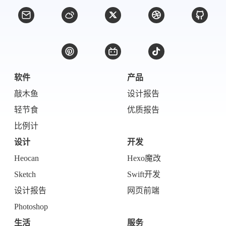
西风往事
易博集
繁中方塊社
中文独立博主聚合站
全站字数 :
908.7k
软件
产品
敲木鱼
设计报告
轻节食
优质报告
比例计
设计
开发
Heocan
Hexo魔改
Sketch
Swift开发
设计报告
网页前端
Photoshop
生活
服务