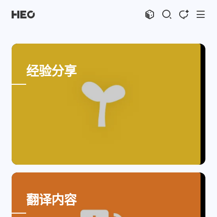
文章
标签
分类
评论
1066
75
12
11965
shift
K
关闭快捷键功能
经验分享
shift
A
打开中控台
shift
M
播放音乐
shift
D
深色模式
显示模式
shift
S
站内搜索
博客
shift
C
打开AI智能对话
shift
R
随机访问
主页
博客
shift
H
返回首页
图片博客
HeoBBS
shift
L
友链页面
Group Image Gallery
应用
敲木鱼
DNS测速
翻译内容
轻节食
DelSpace