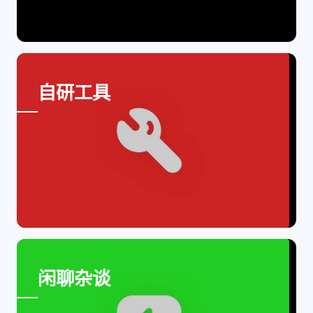
4
21
5
HeoAwards
Heocan
Heomagic
54
1
Hexo
HomeAssistant
Group Image Gallery
2
104
1
HomePod
Mac
NAS
自研工具
2
21
11
Ollama
OpenClaw
OpenWrt
4
2
28
Origami
PHP
Photoshop
2
10
1
Principle
Python
SearXNG
83
3
126
Sketch
Sketch-Data
Swift
48
10
2
SwiftUI-100days
VI
VLOG
1
11
46
Vision
Windows
iOS
9
18
3
illustrator
产品
优质报告
Group Image Gallery
4
8
12
体验官
办公
后端
6
1
22
2
闲聊杂谈
周年记
壁纸
字体
安卓
185
242
81
干货
开发
必看