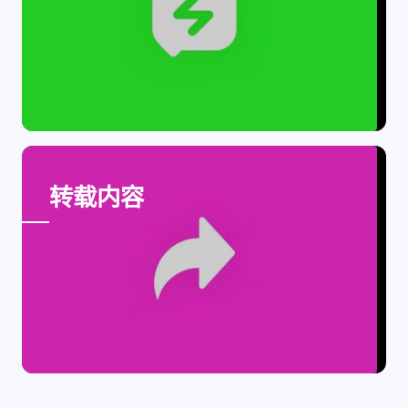
1
3
3
快捷指令
手表
攒机
427
111
12
教程
日常
智能家居
7
5
6
更新日志
混剪
潘通
75
2
4
热门
电子书
红包封面
2
66
经验分享
网页前端
Group Image Gallery
1
4
28
英雄联盟
表情
视频
282
12
33
设计
设计报告
评测
转载内容
6
152
11
读书笔记
软件
软路由
35
8
27
运维
运营
闲聊
3
8
闲聊杂谈
音乐
草东日记
Adil
HaoUp
极数本源
MysticStars
Temp Mail
好主机
狄伊
webfem
蓝易云CDN
Group Image Gallery