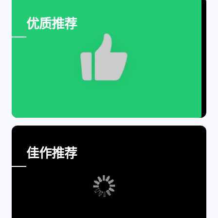
设计报告
设计分享
优质推荐
设计工具
友链
文章推荐
友链列表
我的
我的装备
我的项目
Group Image Gallery
佳作推荐
关于本站
69
26
19
AIGC
AI绘画
AfterEffects
23
7
9
Chrome
Docker
Dribbble
12
11
FFmpeg
FinalCutPro