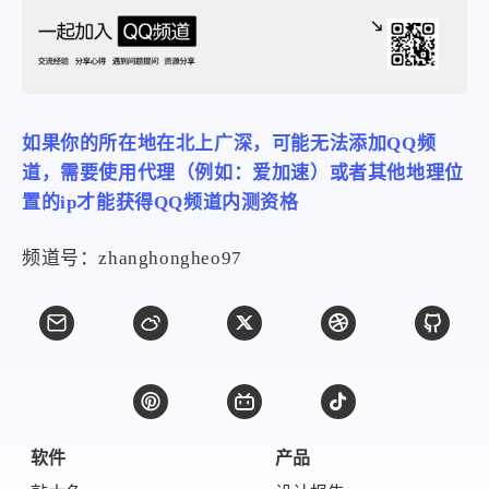
比例计
摸鱼
服务
洪墨AI
HeoMusic
公众号
图标助手
如果你的所在地在北上广深，可能无法添加QQ频
表情
道，需要使用代理（例如：爱加速）或者其他地理位
Heo
熊猫二憨
置的ip才能获得QQ频道内测资格
更多我的项目
频道号：zhanghongheo97
文库
全部文章
分类列表
标签列表
专栏
软件
产品