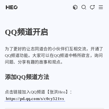
文章
标签
分类
评论
1067
75
12
11995
QQ频道开启
shift
K
关闭快捷键功能
shift
A
打开中控台
shift
M
播放音乐
为了更好的让志同道合的小伙伴们互相交流，开通了
shift
D
深色模式
显示模式
QQ频道功能。大家可以在QQ频道中畅所欲言，询问
shift
S
站内搜索
问题、分享有趣的故事和观点。
博客
shift
C
打开AI智能对话
shift
R
随机访问
主页
博客
添加QQ频道方法
shift
H
返回首页
图片博客
HeoBBS
shift
L
友链页面
应用
点击链接加入QQ频道【张洪Heo】：
敲木鱼
DNS测速
https://pd.qq.com/s/c0cy521vs
轻节食
DelSpace