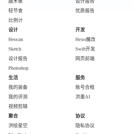
敲木鱼
设计报告
设计报告
设计分享
轻节食
优质报告
比例计
设计工具
设计
开发
友链
Heocan
Hexo魔改
Sketch
Swift开发
文章推荐
友链列表
设计报告
网页前端
我的
Photoshop
我的装备
我的项目
生活
服务
我的装备
账号合租
关于本站
我的评测
洪墨AI
视频剪辑
69
26
19
AIGC
AI绘画
AfterEffects
聚合
协议
23
7
9
Chrome
Docker
Dribbble
洪绘星空
隐私协议
12
11
FFmpeg
FinalCutPro