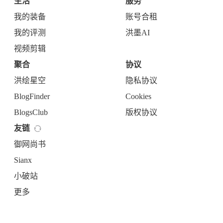
生活
服务
设计报告
设计分享
我的装备
账号合租
我的评测
洪墨AI
设计工具
视频剪辑
友链
聚合
协议
洪绘星空
隐私协议
文章推荐
友链列表
BlogFinder
Cookies
我的
BlogsClub
版权协议
我的装备
我的项目
友链
御网尚书
关于本站
Sianx
小破站
69
26
19
AIGC
AI绘画
AfterEffects
更多
23
7
9
Chrome
Docker
Dribbble
12
11
FFmpeg
FinalCutPro