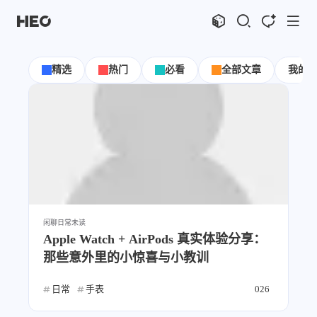
文章
标签
分类
评论
1067
75
12
11988
精选
热门
必看
全部文章
我的
shift
K
关闭快捷键功能
shift
A
打开中控台
shift
M
播放音乐
shift
D
深色模式
显示模式
shift
S
站内搜索
博客
shift
C
打开AI智能对话
shift
R
随机访问
主页
博客
闲聊日常
未读
shift
H
返回首页
图片博客
HeoBBS
Apple Watch + AirPods 真实体验分享：
shift
L
友链页面
那些意外里的小惊喜与小教训
应用
敲木鱼
DNS测速
日常
手表
026
轻节食
DelSpace