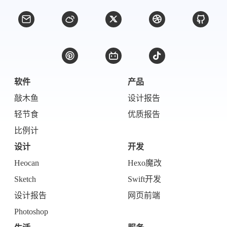
比例计
摸鱼
服务
洪墨AI
HeoMusic
公众号
图标助手
表情
软件
产品
Heo
熊猫二憨
敲木鱼
设计报告
更多我的项目
轻节食
优质报告
文库
比例计
设计
开发
全部文章
分类列表
Heocan
Hexo魔改
Sketch
Swift开发
标签列表
设计报告
网页前端
专栏
Photoshop