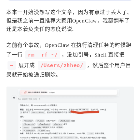
设计报告
设计分享
本来一开始没想写这个文章，因为有点过于丢人了。
但是我之前一直推荐大家用OpenClaw，我都翻车了
设计工具
还是本着负责任的态度说说。
友链
之前有个事故，OpenClaw 在执行清理任务的时候跑
文章推荐
友链列表
rm -rf ~/
了一行
，没加引号，Shell 直接把
我的
~
/Users/zhheo/
展开成
，然后整个用户目
录就开始被递归删除。
我的装备
我的项目
关于本站
69
26
19
AIGC
AI绘画
AfterEffects
23
7
9
Chrome
Docker
Dribbble
12
11
FFmpeg
FinalCutPro