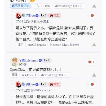
是不聪明了
高质量评论
广东
Linux
Microsoft Edge 149.0.0.0
张洪Heo
Lv.5
博主
07-08 回复
@秋风于渭水
:
可以改下提示文本，“禁止危险操作”太模糊了，要
直接提示“你的命令似乎是错误的，它错误的删除了
某个目录，请检查命令是否错误”
北京
macOS Sequoia
Microsoft Edge 150.0.0.0
YBExistence
Lv.2
1
07-08
OpenClaw目前只敢在虚拟机上用
福建
Windows 11
Microsoft Edge 150.0.0.0
张洪Heo
Lv.5
博主
07-08 回复
@YBExistence
:
但是虚拟机上能做的事情太少了。而且不建议开虚
拟机，直接用云端的就行。像是qclaw有云端版本，