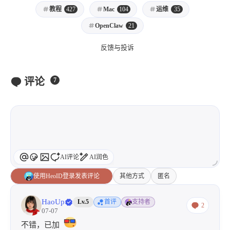
36
done
教程
427
Mac
104
运维
35
37
fi
38
OpenClaw
21
39
# 危险路径拦截
反馈与投诉
40
local
 dangerous_paths=(
41
"/Users/zhheo"
42
"/Users/zhheo/"
评论
7
43
"
$HOME
"
44
"
$HOME
/"
45
"/"
46
"/root"
47
"/home"
48
  )
AI评论
AI润色
49
for
 f 
in
"
${files[@]}
"
; 
do
使用HeoID登录发表评论
其他方式
匿名
50
for
 dp 
in
"
${dangerous_paths[@]}
"
51
if
 [[ 
"
$f
"
 == 
"
$dp
"
 || 
"
$f
"
 == 
HaoUp
Lv.5
首评
支持者
52
echo
"🚫 危险操作已拦截：rm 
2
$f
"
 >
07-07
53
echo
"   这会删除整个用户目录！"
 >
不错，已加