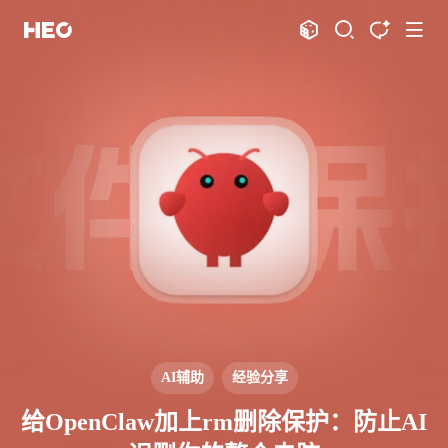
文章
标签
分类
评论
1067
75
12
11995
shift
K
关闭快捷键功能
shift
A
打开中控台
shift
M
播放音乐
shift
D
深色模式
显示模式
shift
S
站内搜索
博客
shift
T
文章全文朗读
shift
P
文章播客陪读
主页
博客
shift
C
打开AI智能对话
图片博客
HeoBBS
shift
R
随机访问
应用
shift
H
返回首页
AI辅助
经验分享
敲木鱼
DNS测速
shift
L
友链页面
给OpenClaw加上rm删除保护：防止AI
轻节食
DelSpace