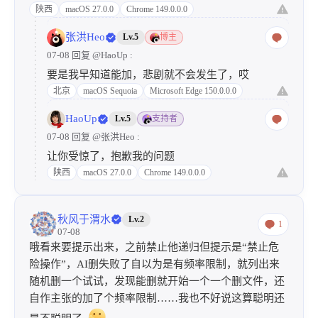
54
return
 1
陕西
macOS 27.0.0
Chrome 149.0.0.0
55
fi
张洪Heo
Lv.5
博主
56
done
07-08 回复
@HaoUp
:
57
done
58
要是我早知道能加，悲剧就不会发生了，哎
59
if
$has_recursive
; 
then
北京
macOS Sequoia
Microsoft Edge 150.0.0.0
60
for
 f 
in
"
${files[@]}
"
; 
do
HaoUp
Lv.5
支持者
61
      trash 
"
$f
"
 2>/dev/null || 
echo
07-08 回复
@张洪Heo
:
62
done
让你受惊了，抱歉我的问题
63
else
陕西
macOS 27.0.0
Chrome 149.0.0.0
64
command
 rm 
"
$@
"
65
fi
66
}
秋风于渭水
Lv.2
1
07-08
哦看来要提示出来，之前禁止他递归但提示是“禁止危
险操作”，AI删失败了自以为是有频率限制，就列出来
随机删一个试试，发现能删就开始一个一个删文件，还
自作主张的加了个频率限制……我也不好说这算聪明还