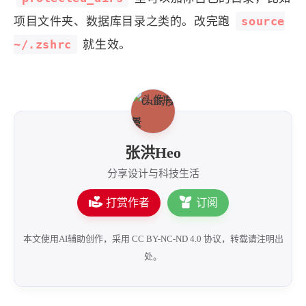
18
"
$HOME
/Documents"
19
"
$HOME
/Downloads"
source
项目文件夹、数据库目录之类的。改完跑
20
"
$HOME
/Music"
~/.zshrc
就生效。
21
"
$HOME
/Movies"
22
"
$HOME
/Pictures"
23
"
$HOME
/.ssh"
24
"
$HOME
/.openclaw"
25
"
$HOME
/.config"
26
  )
张洪Heo
27
if
$has_recursive
; 
then
28
for
 f 
in
"
${files[@]}
"
; 
do
分享设计与科技生活
29
for
 pd 
in
"
${protected_dirs[@]}
打赏作者
订阅
30
if
 [[ 
"
$f
"
 == 
"
$pd
"
 || 
"
$f
"
 =
31
echo
"🚫 受保护目录，禁止递归删
32
echo
"   如需删除请用 trash 
本文使用AI辅助创作，采用 CC BY-NC-ND 4.0 协议，转载请注明出
33
return
 1
处。
34
fi
35
done