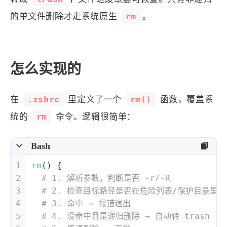
西风往事
易博集
繁中方塊社
rm
的单文件删除才走系统原生
。
中文独立博主聚合站
全站字数 :
909.1k
怎么实现的
.zshrc
rm()
在
里定义了一个
函数，覆盖系
rm
统的
命令。逻辑很简单：
Bash
1
rm
() {
2
# 1. 解析参数，判断是否 -r/-R
3
# 2. 检查目标路径是否在危险列表/保护目录里
4
# 3. 命中 → 报错退出
5
# 4. 没命中且是递归删除 → 自动转 trash