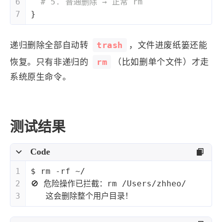
6
# 5. 普通删除 → 正常 rm
7
}
trash
递归删除全部自动转
，文件进废纸篓还能
rm
恢复。只有非递归的
（比如删单个文件）才走
系统原生命令。
测试结果
Code
1
$ rm -rf ~/
2
🚫 危险操作已拦截：rm /Users/zhheo/
3
   这会删除整个用户目录！