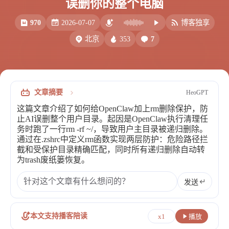
误删你的整个电脑
比例计
摸鱼
970
2026-07-07
博客独享
服务
353
7
北京
洪墨AI
HeoMusic
公众号
图标助手
表情
文章摘要
HeoGPT
Heo
熊猫二憨
这篇文章介绍了如何给OpenClaw加上rm删除保护，防
更多我的项目
止AI误删整个用户目录。起因是OpenClaw执行清理任
务时跑了一行rm -rf ~/，导致用户主目录被递归删除。
文库
通过在.zshrc中定义rm函数实现两层防护：危险路径拦
截和受保护目录精确匹配，同时所有递归删除自动转
全部文章
分类列表
为trash废纸篓恢复。
发送
标签列表
专栏
本文支持播客陪读
x1
播放