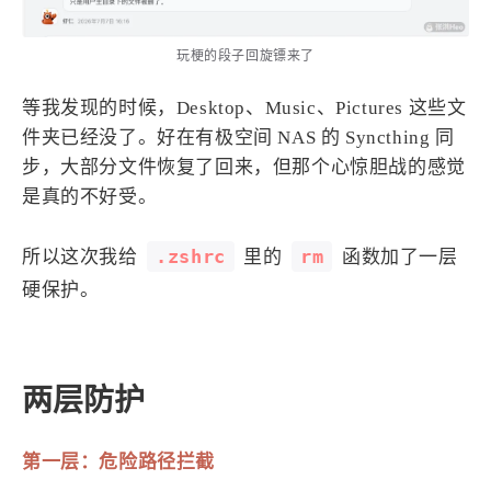
4
21
5
HeoAwards
Heocan
Heomagic
玩梗的段子回旋镖来了
54
1
Hexo
HomeAssistant
2
104
1
HomePod
Mac
NAS
等我发现的时候，Desktop、Music、Pictures 这些文
件夹已经没了。好在有极空间 NAS 的 Syncthing 同
2
21
11
Ollama
OpenClaw
OpenWrt
步，大部分文件恢复了回来，但那个心惊胆战的感觉
4
2
28
Origami
PHP
Photoshop
是真的不好受。
2
10
1
Principle
Python
SearXNG
83
3
126
Sketch
Sketch-Data
Swift
.zshrc
rm
所以这次我给
里的
函数加了一层
48
10
2
SwiftUI-100days
VI
VLOG
硬保护。
1
11
46
Vision
Windows
iOS
9
19
3
illustrator
产品
优质报告
4
8
12
两层防护
体验官
办公
后端
6
1
22
2
周年记
壁纸
字体
安卓
第一层：危险路径拦截
185
242
81
干货
开发
必看