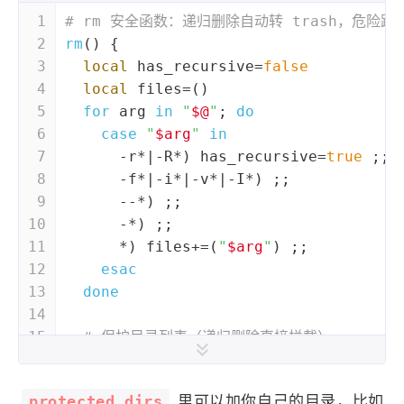
1
# rm 安全函数：递归删除自动转 trash，危险
2
rm
() {
3
local
 has_recursive=
false
4
local
 files=()
5
for
 arg 
in
"
$@
"
; 
do
6
case
"
$arg
"
in
7
      -r*|-R*) has_recursive=
true
 ;;
8
      -f*|-i*|-v*|-I*) ;;
9
      --*) ;;
10
      -*) ;;
11
      *) files+=(
"
$arg
"
) ;;
12
esac
13
done
14
15
# 保护目录列表（递归删除直接拦截）
16
local
 protected_dirs=(
17
"
$HOME
/Desktop"
protected_dirs
里可以加你自己的目录，比如