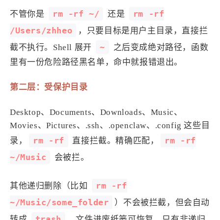
1
3
3
快捷指令
手表
攒机
rm -rf ~/
rm -rf
不管你是
还是
427
111
12
教程
日常
智能家居
/Users/zhheo
，只要目标是用户主目录，直接拦
8
5
6
更新日志
混剪
潘通
~
截不执行。Shell 展开
之后变成绝对路径，函数
75
2
4
热门
电子书
红包封面
里有一份危险路径黑名单，命中就报错退出。
2
66
经验分享
网页前端
1
4
28
第二层：受保护目录
英雄联盟
表情
视频
282
12
33
设计
设计报告
评测
Desktop、Documents、Downloads、Music、
6
153
11
读书笔记
软件
软路由
Movies、Pictures、.ssh、.openclaw、.config 这些目
35
8
27
运维
运营
闲聊
rm -rf
rm -rf
录，
直接拦截。精确匹配，
3
8
闲聊杂谈
音乐
~/Music
会被拦。
草东日记
Adil
HaoUp
极数本源
rm -rf
其他递归删除（比如
MysticStars
Temp Mail
好主机
~/Music/some_folder
）不会被拦截，但会自动
狄伊
webfem
蓝易云CDN
trash
转成
，文件进废纸篓可恢复。只有非递归