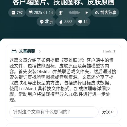
客户端图片、技能图标、皮肤原画
比例计
摸鱼
797
2025-01-13
博客独享
服务
3583
14
北京
洪墨AI
HeoMusic
公众号
图标助手
表情
文章摘要
HeoGPT
Heo
熊猫二憨
这篇文章介绍了如何提取《英雄联盟》客户端中的资
更多我的项目
源文件，包括技能图标、皮肤原画及英雄模型等内
容。首先安装Obsidian并关联游戏文件夹，然后通过搜
文库
索关键词查找所需图标或音频资源。文章还分享了提
取皮肤和导出模型的方法，包括选择目标皮肤数据、
全部文章
分类列表
使用Lol2dae工具转换文件格式、加载纹理等详细步
骤，帮助用户将游戏模型导入3D软件进行进一步处
理。
标签列表
发送
专栏