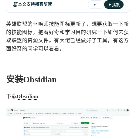
设计报告
设计分享
本文支持播客陪读
x1
播放
设计工具
英雄联盟的召唤师技能图标更新了，想要获取一下新
的技能图标，抱着好奇和学习目的研究一下如何去获
友链
取联盟的资源文件。有大佬已经做好了工具，有这方
面好奇的同学可以看看。
文章推荐
友链列表
我的
我的装备
我的项目
安装Obsidian
关于本站
下载
Obsidian
69
26
19
AIGC
AI绘画
AfterEffects
23
7
9
Chrome
Docker
Dribbble
12
11
FFmpeg
FinalCutPro