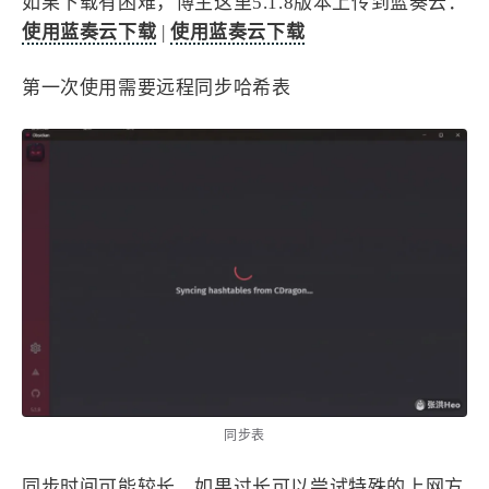
如果下载有困难，博主这里5.1.8版本上传到蓝奏云：
1
3
3
快捷指令
手表
攒机
使用蓝奏云下载
|
使用蓝奏云下载
427
111
12
教程
日常
智能家居
8
5
6
更新日志
混剪
潘通
第一次使用需要远程同步哈希表
75
2
4
热门
电子书
红包封面
2
66
经验分享
网页前端
1
4
28
英雄联盟
表情
视频
282
12
33
设计
设计报告
评测
6
153
11
读书笔记
软件
软路由
35
8
27
运维
运营
闲聊
3
8
闲聊杂谈
音乐
草东日记
Adil
HaoUp
极数本源
同步表
MysticStars
Temp Mail
好主机
狄伊
webfem
蓝易云CDN
同步时间可能较长，如果过长可以尝试特殊的上网方