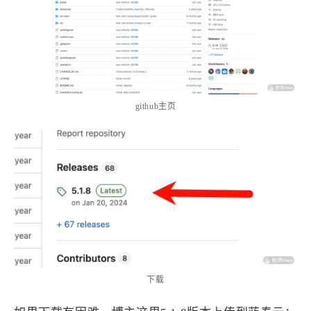
4
21
5
HeoAwards
Heocan
Heomagic
54
1
Hexo
HomeAssistant
2
104
1
HomePod
Mac
NAS
2
21
11
Ollama
OpenClaw
OpenWrt
github主页
4
2
28
Origami
PHP
Photoshop
2
10
1
Principle
Python
SearXNG
83
3
126
Sketch
Sketch-Data
Swift
48
10
2
SwiftUI-100days
VI
VLOG
1
11
46
Vision
Windows
iOS
9
19
3
illustrator
产品
优质报告
4
8
12
体验官
办公
后端
6
1
22
2
周年记
壁纸
字体
安卓
下载
185
242
81
干货
开发
必看