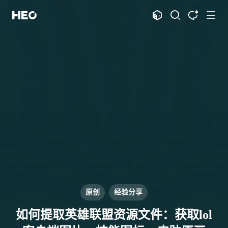
文章
标签
分类
评论
1067
75
12
11995
shift
K
关闭快捷键功能
shift
A
打开中控台
shift
M
播放音乐
shift
D
深色模式
显示模式
shift
S
站内搜索
博客
shift
T
文章全文朗读
shift
P
文章播客陪读
主页
博客
shift
C
打开AI智能对话
图片博客
HeoBBS
shift
R
随机访问
应用
shift
H
返回首页
原创
经验分享
敲木鱼
DNS测速
shift
L
友链页面
如何提取英雄联盟资源文件：获取lol
轻节食
DelSpace