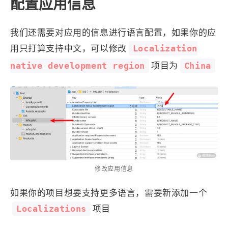
配置应用信息
1
3
3
快捷指令
手表
攒机
427
111
12
教程
日常
智能家居
我们还需要对应用的信息进行语言配置，如果你的应
7
5
6
更新日志
混剪
潘通
Localization
用只打算支持中文，可以修改
75
2
4
热门
电子书
红包封面
native development region
China
项目为
2
66
经验分享
网页前端
1
4
28
英雄联盟
表情
视频
282
12
33
设计
设计报告
评测
6
152
11
读书笔记
软件
软路由
35
8
27
运维
运营
闲聊
3
8
闲聊杂谈
音乐
修改应用信息
草东日记
Adil
HaoUp
极数本源
如果你的项目想要支持更多语言，需要新添加一个
MysticStars
Temp Mail
好主机
Localizations
项目
狄伊
webfem
蓝易云CDN