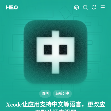
文章
标签
分类
评论
1066
75
12
11978
shift
K
关闭快捷键功能
shift
A
打开中控台
shift
M
播放音乐
shift
D
深色模式
显示模式
shift
S
站内搜索
博客
shift
T
文章全文朗读
shift
P
文章播客陪读
主页
博客
shift
C
打开AI智能对话
图片博客
HeoBBS
shift
R
随机访问
应用
shift
H
返回首页
原创
经验分享
敲木鱼
DNS测速
shift
L
友链页面
Xcode让应用支持中文等语言，更改应
轻节食
DelSpace