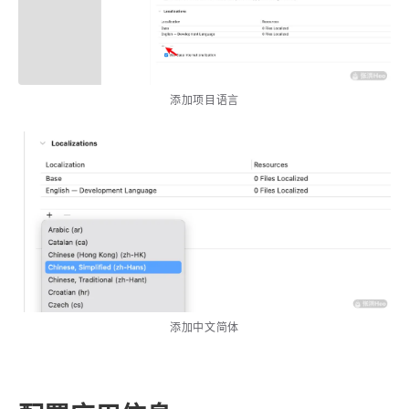
4
21
5
HeoAwards
Heocan
Heomagic
54
1
Hexo
HomeAssistant
2
104
1
HomePod
Mac
NAS
添加项目语言
2
21
11
Ollama
OpenClaw
OpenWrt
4
2
28
Origami
PHP
Photoshop
2
10
1
Principle
Python
SearXNG
83
3
126
Sketch
Sketch-Data
Swift
48
10
2
SwiftUI-100days
VI
VLOG
1
11
46
Vision
Windows
iOS
9
18
3
illustrator
产品
优质报告
4
8
12
添加中文简体
体验官
办公
后端
6
1
22
2
周年记
壁纸
字体
安卓
185
242
81
干货
开发
必看