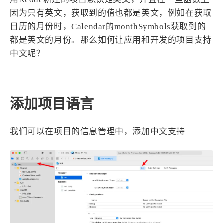
设计报告
设计分享
因为只有英文，获取到的值也都是英文，例如在获取
日历的月份时，Calendar的monthSymbols获取到的
设计工具
都是英文的月份。那么如何让应用和开发的项目支持
中文呢？
友链
文章推荐
友链列表
我的
添加项目语言
我的装备
我的项目
我们可以在项目的信息管理中，添加中文支持
关于本站
69
26
19
AIGC
AI绘画
AfterEffects
23
7
9
Chrome
Docker
Dribbble
12
11
FFmpeg
FinalCutPro