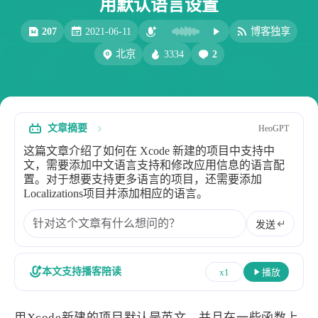
用默认语言设置
比例计
摸鱼
207
2021-06-11
博客独享
服务
3334
2
北京
洪墨AI
HeoMusic
公众号
图标助手
表情
文章摘要
HeoGPT
Heo
熊猫二憨
这篇文章介绍了如何在 Xcode 新建的项目中支持中
更多我的项目
文，需要添加中文语言支持和修改应用信息的语言配
置。对于想要支持更多语言的项目，还需要添加
文库
Localizations项目并添加相应的语言。
全部文章
分类列表
发送
标签列表
本文支持播客陪读
x1
播放
专栏
用Xcode新建的项目默认是英文，并且在一些函数上