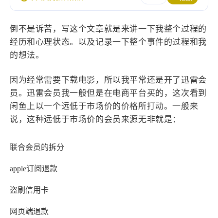
设计报告
设计分享
倒不是诉苦，写这个文章就是来讲一下我整个过程的
设计工具
经历和心理状态。以及记录一下整个事件的过程和我
友链
的想法。
因为经常需要下载电影，所以我平常还是开了迅雷会
文章推荐
友链列表
员。迅雷会员我一般但是在电商平台买的，这次看到
我的
闲鱼上以一个远低于市场价的价格所打动。一般来
说，这种远低于市场价的会员来源无非就是：
我的装备
我的项目
联合会员的拆分
关于本站
apple订阅退款
69
26
19
AIGC
AI绘画
AfterEffects
盗刷信用卡
23
7
9
Chrome
Docker
Dribbble
网页端退款
12
11
FFmpeg
FinalCutPro