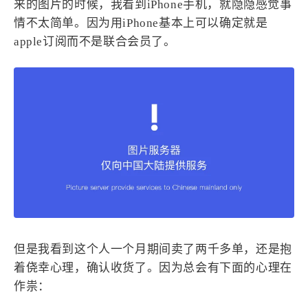
来的图片的时候，我看到iPhone手机，就隐隐感觉事
1
3
3
快捷指令
手表
攒机
情不太简单。因为用iPhone基本上可以确定就是
427
111
12
教程
日常
智能家居
apple订阅而不是联合会员了。
8
5
6
更新日志
混剪
潘通
75
2
4
热门
电子书
红包封面
2
66
经验分享
网页前端
1
4
28
英雄联盟
表情
视频
282
12
33
设计
设计报告
评测
6
153
11
读书笔记
软件
软路由
35
8
27
运维
运营
闲聊
3
8
闲聊杂谈
音乐
但是我看到这个人一个月期间卖了两千多单，还是抱
草东日记
Adil
HaoUp
极数本源
着侥幸心理，确认收货了。因为总会有下面的心理在
MysticStars
Temp Mail
好主机
作祟：
狄伊
webfem
蓝易云CDN