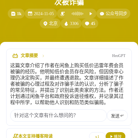
次被诈骗
比例计
摸鱼
1k
2024-11-05
公众号同步
服务
3306
45
北京
洪墨AI
HeoMusic
公众号
图标助手
表情
文章摘要
HeoGPT
Heo
熊猫二憨
这篇文章介绍了作者在闲鱼上购买低价迅雷年费会员
更多我的项目
被骗的经历。他明知低价会员存在风险，但因侥幸心
理仍决定购买，并最终遭遇退款。文章详细描述了作
文库
者被骗的心理过程及对诈骗手法的认识，分析了骗子
的常见特征，并提出了识别此类卖家的方法。作者还
全部文章
分类列表
计划通过闲鱼平台和政府投诉途径维权，并记录其过
程中所学，以帮助他人识别和防范类似骗局。
标签列表
发送
专栏
本文支持播客陪读
x1
播放