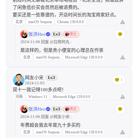
前段时间无聊看北京本地电视台「北京生活」频道就讲
了闲鱼低价买会员然后被退费的。
要买还是一些靠谱的，开店时间长的淘宝商家好点。
北京
macOS Sequoia
Chrome 130.0.0.0
张洪Heo
Lv.5
博主
2024-11-06 回复
@白熊阿丸
:
是这样的，但是贪小便宜的心理总在作祟
北京
macOS Sequoia
Microsoft Edge 130.0.0.0
网友小宋
Lv.3
1
2024-11-05
双十一我记得100多点吧！
河南
Windows 11
Microsoft Edge 129.0.0.0
张洪Heo
Lv.5
博主
2024-11-06 回复
@网友小宋
:
年费超会我去年是九十多买的
北京
macOS Sequoia
Microsoft Edge 130.0.0.0