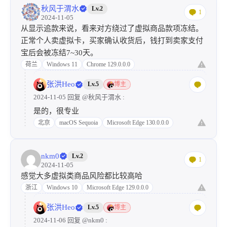
秋风于渭水
Lv.2
1
2024-11-05
从显示追款来说，看来对方绕过了虚拟商品款项冻结。
正常个人卖虚拟卡，买家确认收货后，钱打到卖家支付
宝后会被冻结7~30天。
荷兰
Windows 11
Chrome 129.0.0.0
张洪Heo
Lv.5
博主
2024-11-05 回复
@秋风于渭水
:
是的，很专业
北京
macOS Sequoia
Microsoft Edge 130.0.0.0
nkm0
Lv.2
1
2024-11-05
感觉大多虚拟类商品风险都比较高哈
浙江
Windows 10
Microsoft Edge 129.0.0.0
张洪Heo
Lv.5
博主
2024-11-06 回复
@nkm0
: