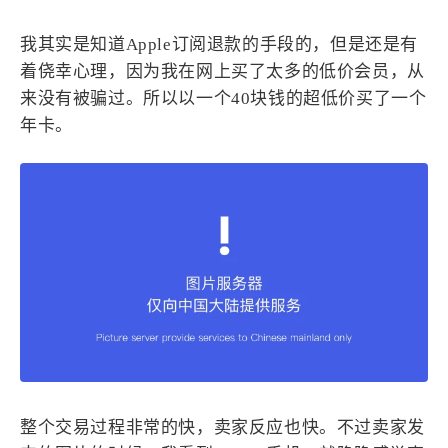
4
21
5
HeoAwards
Heocan
Heomagic
我其实是知道Apple订阅退款的手段的，但是还是有
54
1
Hexo
HomeAssistant
着侥幸心理，因为我在网上买了太多的低价会员，从
2
104
1
HomePod
Mac
NAS
来没有被骗过。所以以一个40块钱的超低价买了一个
年卡。
2
21
11
Ollama
OpenClaw
OpenWrt
4
2
28
Origami
PHP
Photoshop
2
10
1
Principle
Python
SearXNG
83
3
126
Sketch
Sketch-Data
Swift
48
10
2
SwiftUI-100days
VI
VLOG
1
11
46
Vision
Windows
iOS
9
19
3
illustrator
产品
优质报告
4
8
12
体验官
办公
后端
6
1
22
2
周年记
壁纸
字体
安卓
185
242
81
整个交易过程非常的快，卖家反应也快。不过卖家发
干货
开发
必看