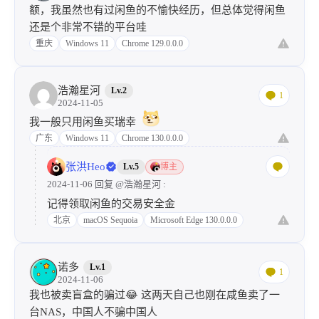
额，我虽然也有过闲鱼的不愉快经历，但总体觉得闲鱼
还是个非常不错的平台哇
重庆
Windows 11
Chrome 129.0.0.0
浩瀚星河
Lv.2
1
2024-11-05
我一般只用闲鱼买瑞幸
广东
Windows 11
Chrome 130.0.0.0
张洪Heo
Lv.5
博主
2024-11-06 回复
@浩瀚星河
:
记得领取闲鱼的交易安全金
北京
macOS Sequoia
Microsoft Edge 130.0.0.0
诺多
Lv.1
1
2024-11-06
我也被卖盲盒的骗过😂 这两天自己也刚在咸鱼卖了一
台NAS，中国人不骗中国人