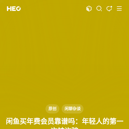
文章
标签
分类
评论
1067
75
12
11986
shift
K
关闭快捷键功能
shift
A
打开中控台
shift
M
播放音乐
shift
D
深色模式
显示模式
shift
S
站内搜索
博客
shift
T
文章全文朗读
shift
P
文章播客陪读
主页
博客
shift
C
打开AI智能对话
图片博客
HeoBBS
shift
R
随机访问
应用
shift
H
返回首页
原创
闲聊杂谈
敲木鱼
DNS测速
shift
L
友链页面
闲鱼买年费会员靠谱吗：年轻人的第一
轻节食
DelSpace