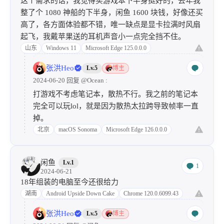
这个需求的话，我觉得买游戏本下半身挺好的，去年我
整了个 1080 神船的下半身，闲鱼 1600 块钱，好像还买
高了，各方面体验都不错，唯一缺点是显卡拉满时风扇
起飞，我戴苹果送的耳机声音小一点完全挡不住。
山东
Windows 11
Microsoft Edge 125.0.0.0
张洪Heo
Lv.5
博主
2024-06-20 回复
@Ocean
:
打游戏不考虑笔记本，散热不行。我之前的笔记本
完全可以玩lol，就是因为散热太拉跨导致帧率一直
掉。
北京
macOS Sonoma
Microsoft Edge 126.0.0.0
闲鱼
Lv.1
1
2024-06-21
18年组装的电脑至今还很给力
湖南
Android Upside Down Cake
Chrome 120.0.6099.43
张洪Heo
Lv.5
博主