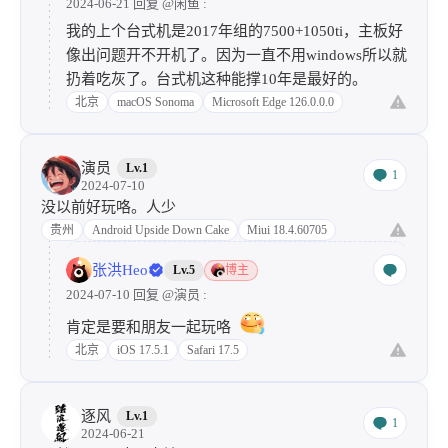
2024-06-21 回复
@闲鱼
:
我的上个台式机是2017年组的7500+1050ti，主板好
像出问题开不开机了。因为一直不用windows所以就
扔着吃灰了。台式机这种能撑10年是最好的。
北京
macOS Sonoma
Microsoft Edge 126.0.0.0
演员
Lv.1
1
2024-07-10
没以前好玩咯。人少
贵州
Android Upside Down Cake
Miui 18.4.60705
张洪Heo
Lv.5
博主
2024-07-10 回复
@演员
:
肯定是要和朋友一起玩咯
北京
iOS 17.5.1
Safari 17.5
逐风
Lv.1
1
2024-06-21