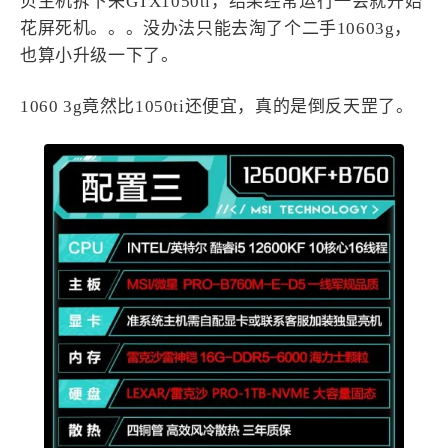
贝主机拆下来GTX1050ti，结果经常运行一会就开始
花屏死机。。。没办法只能去淘了个二手10603g，
4
21
5
HeoAwards
Heocan
Heomagic
也算小升级一下了。
54
1
Hexo
HomeAssistant
2
104
1
HomePod
Mac
NAS
1060 3g竟然比1050ti还便宜，真的是倒反天罡了。
2
21
11
Ollama
OpenClaw
OpenWrt
4
2
28
Origami
PHP
Photoshop
2
10
1
Principle
Python
SearXNG
83
3
126
Sketch
Sketch-Data
Swift
48
10
2
SwiftUI-100days
VI
VLOG
1
11
46
Vision
Windows
iOS
9
19
3
illustrator
产品
优质报告
4
8
12
体验官
办公
后端
6
1
22
2
周年记
壁纸
字体
安卓
185
242
81
干货
开发
必看