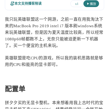
设计报告
设计分享
本文支持播客陪读
x1
播放
设计工具
我只玩英雄联盟这一个网游，之前一直在用我淘汰下
来的MacBook Pro 2019 intel i7 版本刷windows系统
友链
来玩英雄联盟，但是因为夏天温度比较高，所以经常
1080p60帧都跑不上，无奈只能被迫更新一下机器
文章推荐
友链列表
了。买一个便宜的主机来玩。
我的
英雄联盟是吃CPU的游戏，所以我的装机思路就是够
我的装备
我的项目
用的CPU和能亮的显卡即可。
关于本站
配置单
69
26
19
AIGC
AI绘画
AfterEffects
23
7
9
Chrome
Docker
Dribbble
拼夕夕买的无显卡整机。本来想着用我上古时代的宝
12
11
FFmpeg
FinalCutPro