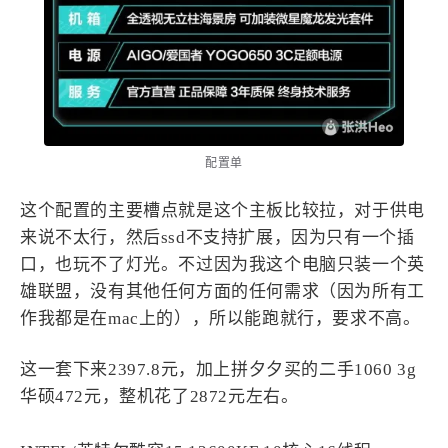
1
3
3
快捷指令
手表
攒机
427
111
12
教程
日常
智能家居
8
5
6
更新日志
混剪
潘通
75
2
4
热门
电子书
红包封面
2
66
经验分享
网页前端
配置单
1
4
28
英雄联盟
表情
视频
282
12
33
这个配置的主要槽点就是这个主板比较拉，对于供电
设计
设计报告
评测
来说不太行，然后ssd不支持扩展，因为只有一个插
6
153
11
读书笔记
软件
软路由
口，也玩不了灯光。不过因为我这个电脑只装一个英
35
8
27
运维
运营
闲聊
雄联盟，没有其他任何方面的任何需求（因为所有工
3
8
闲聊杂谈
音乐
作我都是在mac上的），所以能跑就行，要求不高。
这一套下来2397.8元，加上拼夕夕买的二手1060 3g
草东日记
Adil
HaoUp
极数本源
华硕472元，整机花了2872元左右。
MysticStars
Temp Mail
好主机
狄伊
webfem
蓝易云CDN