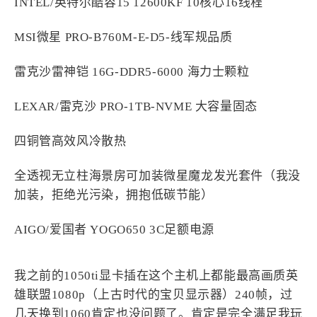
INTEL/英特尔酷容15 12600KF 10核心16线程
西风往事
易博集
繁中方塊社
中文独立博主聚合站
MSI微星 PRO-B760M-E-D5-线军规品质
雷克沙雷神铠 16G-DDR5-6000 海力士颗粒
全站字数 :
909.1k
LEXAR/雷克沙 PRO-1TB-NVME 大容量固态
四铜管高效风冷散热
全透视无立柱海景房可加装微星魔龙发光套件（我没
加装，拒绝光污染，拥抱低碳节能）
AIGO/爱国者 YOGO650 3C足额电源
我之前的1050ti显卡插在这个主机上都能最高画质英
雄联盟1080p（上古时代的宝贝显示器）240帧，过
几天换到1060肯定也没问题了。肯定是完全满足我玩