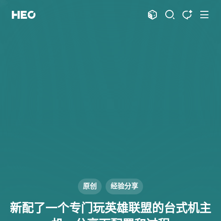
文章
标签
分类
评论
1067
75
12
11995
shift
K
关闭快捷键功能
shift
A
打开中控台
shift
M
播放音乐
shift
D
深色模式
显示模式
shift
S
站内搜索
博客
shift
T
文章全文朗读
shift
P
文章播客陪读
主页
博客
shift
C
打开AI智能对话
图片博客
HeoBBS
shift
R
随机访问
应用
shift
H
返回首页
原创
经验分享
敲木鱼
DNS测速
shift
L
友链页面
新配了一个专门玩英雄联盟的台式机主
轻节食
DelSpace