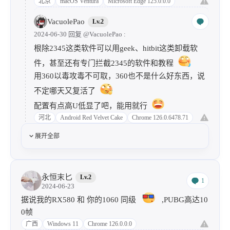
北京
macOS Ventura
Microsoft Edge 125.0.0.0
VacuolePao
Lv.2
2024-06-30 回复
@VacuolePao
:
根除2345这类软件可以用geek、hitbit这类卸载软
件，甚至还有专门拦截2345的软件和教程
用360以毒攻毒不可取，360也不是什么好东西，说
不定哪天又复活了
配置有点高U低显了吧，能用就行
河北
Android Red Velvet Cake
Chrome 126.0.6478.71
展开全部
永恒末匕
Lv.2
1
2024-06-23
据说我的RX580 和 你的1060 同级
,PUBG高达10
0帧
广西
Windows 11
Chrome 126.0.0.0