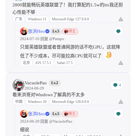
2800就能畅玩英雄联盟了！我打算配的1.5w的itx我还担
心性能不够
广东
Windows 11
Microsoft Edge 127.0.0.0
张洪Heo
Lv.5
博主
2024-07-10 回复
@Pampo
:
只是英雄联盟或者普通网游的话不吃GPU，这就降
低了不少成本，尽可能拉高CPU就可以了
北京
iOS 17.5.1
Safari 17.5
VacuolePao
Lv.2
4
2024-06-29
看来洪哥对Windows了解真的不太多
中国
Windows 10
Microsoft Edge 126.0.0.0
张洪Heo
Lv.5
博主
2024-06-29 回复
@VacuolePao
:
细说