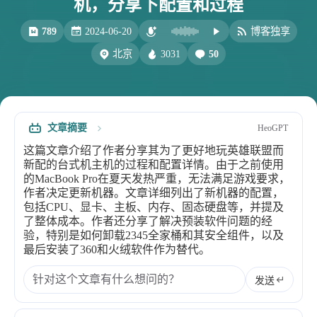
机，分享下配置和过程
比例计
摸鱼
789
2024-06-20
博客独享
服务
3031
50
北京
洪墨AI
HeoMusic
公众号
图标助手
表情
文章摘要
HeoGPT
Heo
熊猫二憨
这篇文章介绍了作者分享其为了更好地玩英雄联盟而
更多我的项目
新配的台式机主机的过程和配置详情。由于之前使用
的MacBook Pro在夏天发热严重，无法满足游戏要求，
文库
作者决定更新机器。文章详细列出了新机器的配置，
包括CPU、显卡、主板、内存、固态硬盘等，并提及
全部文章
分类列表
了整体成本。作者还分享了解决预装软件问题的经
验，特别是如何卸载2345全家桶和其安全组件，以及
最后安装了360和火绒软件作为替代。
标签列表
发送
专栏