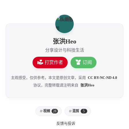
4
21
5
HeoAwards
Heocan
Heomagic
54
1
Hexo
HomeAssistant
2
104
1
HomePod
Mac
NAS
2
21
11
Ollama
OpenClaw
OpenWrt
张洪Heo
4
2
28
Origami
PHP
Photoshop
分享设计与科技生活
2
10
1
Principle
Python
SearXNG
打赏作者
订阅
83
3
126
Sketch
Sketch-Data
Swift
48
10
2
SwiftUI-100days
VI
VLOG
主观感受，仅供参考。本文是原创文章，采用
CC BY-NC-ND 4.0
1
11
46
Vision
Windows
iOS
协议，完整转载请注明来自
张洪Heo
9
19
3
illustrator
产品
优质报告
4
8
12
体验官
办公
后端
视频
28
混剪
5
6
1
22
2
周年记
壁纸
字体
安卓
185
242
81
干货
开发
必看
反馈与投诉