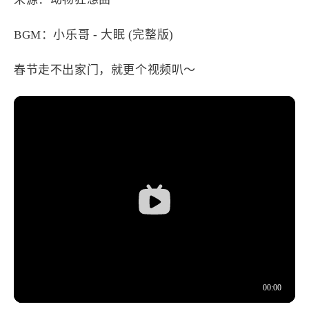
设计报告
设计分享
BGM：小乐哥 - 大眠 (完整版)
设计工具
春节走不出家门，就更个视频叭～
友链
文章推荐
友链列表
我的
我的装备
我的项目
关于本站
69
26
19
AIGC
AI绘画
AfterEffects
23
7
9
Chrome
Docker
Dribbble
12
11
FFmpeg
FinalCutPro