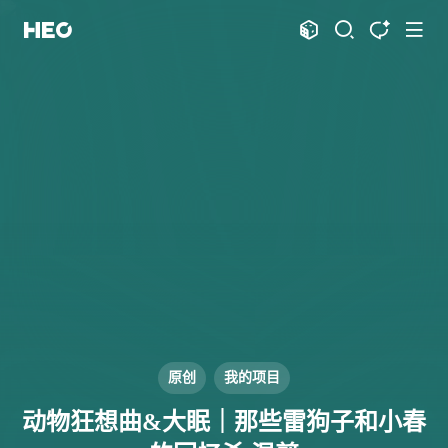
文章
标签
分类
评论
1067
75
12
11986
shift
K
关闭快捷键功能
shift
A
打开中控台
shift
M
播放音乐
shift
D
深色模式
显示模式
shift
S
站内搜索
博客
shift
T
文章全文朗读
shift
P
文章播客陪读
主页
博客
shift
C
打开AI智能对话
图片博客
HeoBBS
shift
R
随机访问
应用
shift
H
返回首页
原创
我的项目
敲木鱼
DNS测速
shift
L
友链页面
动物狂想曲&大眠｜那些雷狗子和小春
轻节食
DelSpace