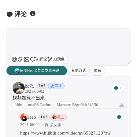
1
3
3
快捷指令
手表
攒机
427
111
12
评论
教程
日常
智能家居
2
8
5
6
更新日志
混剪
潘通
75
2
4
热门
电子书
红包封面
2
66
经验分享
网页前端
1
4
28
英雄联盟
表情
视频
AI评论
AI润色
282
12
33
设计
设计报告
评测
使用HeoID登录发表评论
其他方式
匿名
6
153
11
读书笔记
软件
软路由
35
8
27
运维
运营
闲聊
反派
Lv.2
首评
1
2021-06-02
3
8
闲聊杂谈
音乐
视频加载不出来
德国
macOS Catalina
Microsoft Edge 90.0.818.56
草东日记
Adil
HaoUp
极数本源
Heo
Lv.5
博主
MysticStars
Temp Mail
好主机
2021-06-02 回复
@反派
:
狄伊
webfem
蓝易云CDN
https://www.bilibili.com/video/av85327120?zw