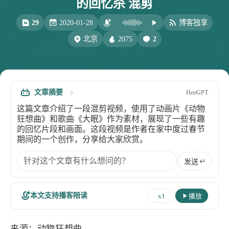
的回忆杀 混剪
比例计
摸鱼
29
2020-01-28
博客独享
服务
2075
2
北京
洪墨AI
HeoMusic
公众号
图标助手
表情
文章摘要
HeoGPT
Heo
熊猫二憨
这篇文章介绍了一段混剪视频，使用了动画片《动物
更多我的项目
狂想曲》和歌曲《大眠》作为素材，展现了一些有趣
的回忆片段和画面。这段视频是作者在家中度过春节
文库
期间的一个创作，分享给大家欣赏。
全部文章
分类列表
发送
标签列表
本文支持播客陪读
x1
播放
专栏
来源：动物狂想曲