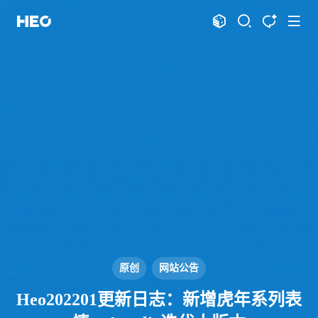
文章
标签
分类
评论
1064
75
12
11957
shift
K
关闭快捷键功能
shift
A
打开中控台
shift
M
播放音乐
shift
D
深色模式
显示模式
shift
S
站内搜索
博客
shift
T
文章全文朗读
shift
P
文章播客陪读
主页
博客
shift
C
打开AI智能对话
图片博客
HeoBBS
shift
R
随机访问
应用
shift
H
返回首页
原创
网站公告
敲木鱼
DNS测速
shift
L
友链页面
Heo202201更新日志：新增虎年系列表
轻节食
DelSpace