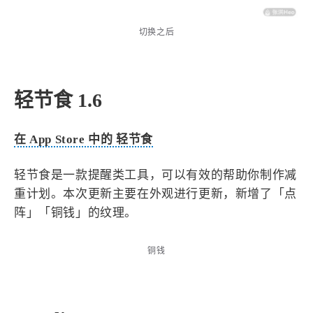
1
3
3
快捷指令
手表
攒机
426
111
12
教程
日常
智能家居
切换之后
7
5
6
更新日志
混剪
潘通
75
2
4
热门
电子书
红包封面
轻节食 1.6
2
64
经验分享
网页前端
1
4
28
英雄联盟
表情
视频
在 App Store 中的 轻节食
282
12
33
设计
设计报告
评测
6
151
11
读书笔记
软件
软路由
轻节食是一款提醒类工具，可以有效的帮助你制作减
35
8
27
运维
运营
闲聊
重计划。本次更新主要在外观进行更新，新增了「点
阵」「铜钱」的纹理。
3
8
闲聊杂谈
音乐
铜钱
草东日记
Adil
HaoUp
极数本源
MysticStars
Temp Mail
好主机
狄伊
webfem
蓝易云CDN