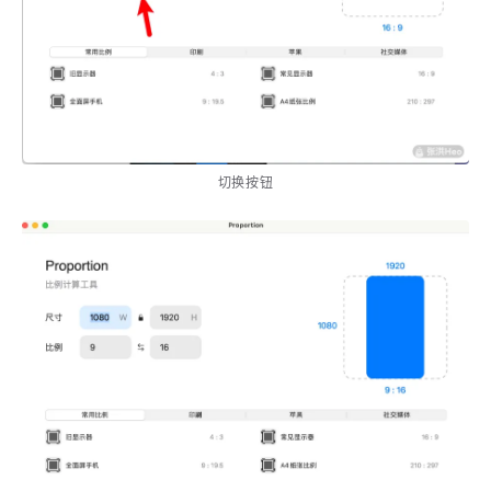
4
21
5
HeoAwards
Heocan
Heomagic
54
1
Hexo
HomeAssistant
2
104
1
HomePod
Mac
NAS
2
21
11
Ollama
OpenClaw
OpenWrt
4
2
28
Origami
PHP
Photoshop
切换按钮
2
10
1
Principle
Python
SearXNG
83
3
126
Sketch
Sketch-Data
Swift
48
10
2
SwiftUI-100days
VI
VLOG
1
11
46
Vision
Windows
iOS
9
18
3
illustrator
产品
优质报告
4
8
12
体验官
办公
后端
6
1
22
2
周年记
壁纸
字体
安卓
185
241
81
干货
开发
必看