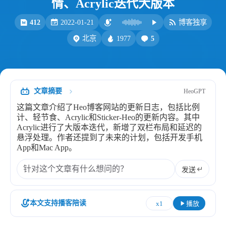
情、Acrylic迭代大版本
比例计
摸鱼
412
2022-01-21
博客独享
服务
1977
5
北京
洪墨AI
HeoMusic
公众号
图标助手
表情
文章摘要
HeoGPT
Heo
熊猫二憨
这篇文章介绍了Heo博客网站的更新日志，包括比例
更多我的项目
计、轻节食、Acrylic和Sticker-Heo的更新内容。其中
Acrylic进行了大版本迭代，新增了双栏布局和延迟的
文库
悬浮处理。作者还提到了未来的计划，包括开发手机
App和Mac App。
全部文章
分类列表
发送
标签列表
本文支持播客陪读
x1
播放
专栏