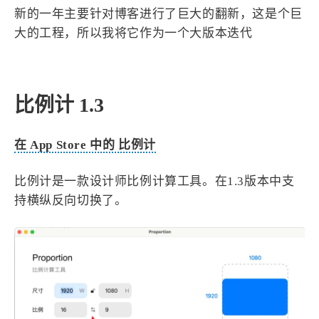
设计报告
设计分享
新的一年主要针对博客进行了巨大的翻新，这是个巨
大的工程，所以我将它作为一个大版本迭代
设计工具
友链
比例计 1.3
文章推荐
友链列表
我的
在 App Store 中的 比例计
我的装备
我的项目
比例计是一款设计师比例计算工具。在1.3版本中支
持横纵反向切换了。
关于本站
68
26
19
AIGC
AI绘画
AfterEffects
22
7
9
Chrome
Docker
Dribbble
12
11
FFmpeg
FinalCutPro