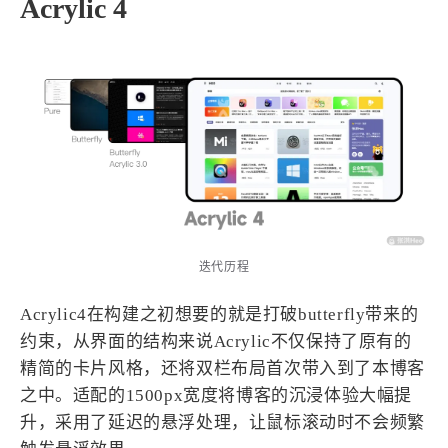
Acrylic 4
西风往事
易博集
繁中方塊社
中文独立博主聚合站
全站字数 :
906.5k
迭代历程
Acrylic4在构建之初想要的就是打破butterfly带来的
约束，从界面的结构来说Acrylic不仅保持了原有的
精简的卡片风格，还将双栏布局首次带入到了本博客
之中。适配的1500px宽度将博客的沉浸体验大幅提
升，采用了延迟的悬浮处理，让鼠标滚动时不会频繁