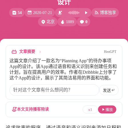
设计
比例计
摸鱼
54
2020-07-21
博客独享
服务
1889
0
北京
洪墨AI
HeoMusic
公众号
图标助手
表情
文章摘要
HeoGPT
Heo
熊猫二憨
这篇文章介绍了一款名为“Planning App”的待办事项
更多我的项目
App的设计。该App通过语音和语义识别来创建任务和
计划，旨在提高用户的效率。作者在Dribbble上分享了
文库
这个App的设计，展示了其简洁易用的界面和功能。
全部文章
分类列表
发送
标签列表
本文支持播客陪读
x1
播放
专栏
追求效率的程序，通过语音和语义识别来添加日程和