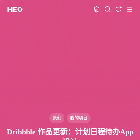
文章
标签
分类
评论
1067
75
12
11996
shift
K
关闭快捷键功能
shift
A
打开中控台
shift
M
播放音乐
shift
D
深色模式
显示模式
shift
S
站内搜索
博客
shift
T
文章全文朗读
shift
P
文章播客陪读
主页
博客
shift
C
打开AI智能对话
图片博客
HeoBBS
shift
R
随机访问
应用
shift
H
返回首页
原创
我的项目
敲木鱼
DNS测速
shift
L
友链页面
Dribbble 作品更新：计划日程待办App
轻节食
DelSpace