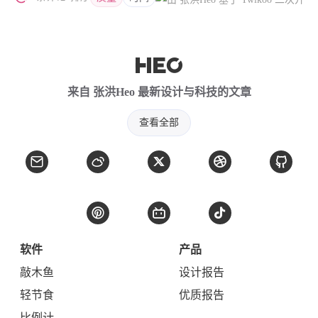
西风往事
易博集
繁中方塊社
中文独立博主聚合站
全站字数 :
909.1k
来自 张洪Heo 最新设计与科技的文章
查看全部
软件
产品
敲木鱼
设计报告
轻节食
优质报告
比例计