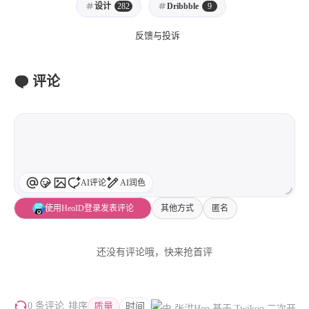
1
3
3
设计
282
Dribbble
9
快捷指令
手表
攒机
427
111
12
教程
日常
智能家居
反馈与投诉
8
5
6
更新日志
混剪
潘通
75
2
4
热门
电子书
红包封面
评论
2
66
经验分享
网页前端
1
4
28
英雄联盟
表情
视频
282
12
33
设计
设计报告
评测
6
153
11
读书笔记
软件
软路由
AI评论
AI润色
35
8
27
运维
运营
闲聊
使用HeoID登录发表评论
其他方式
匿名
3
8
闲聊杂谈
音乐
还没有评论哦，快来抢首评
草东日记
Adil
HaoUp
极数本源
MysticStars
Temp Mail
好主机
狄伊
webfem
蓝易云CDN
0 条评论
排序
质量
时间