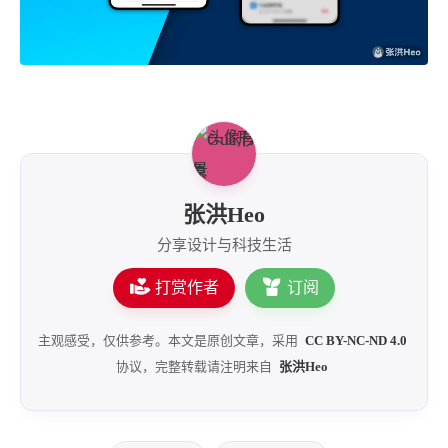
4
21
5
HeoAwards
Heocan
Heomagic
54
1
Hexo
HomeAssistant
2
104
1
HomePod
Mac
NAS
2
21
11
Ollama
OpenClaw
OpenWrt
4
2
28
Origami
PHP
Photoshop
2
10
1
Principle
Python
SearXNG
张洪Heo
83
3
126
Sketch
Sketch-Data
Swift
分享设计与科技生活
48
10
2
SwiftUI-100days
VI
VLOG
打赏作者
订阅
1
11
46
Vision
Windows
iOS
9
19
3
illustrator
产品
优质报告
主观感受，仅供参考。本文是原创文章，采用
CC BY-NC-ND 4.0
4
8
12
体验官
办公
后端
协议，完整转载请注明来自
张洪Heo
6
1
22
2
周年记
壁纸
字体
安卓
185
242
81
干货
开发
必看