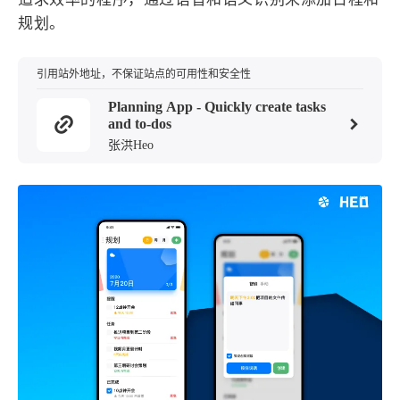
设计报告
设计分享
规划。
设计工具
引用站外地址，不保证站点的可用性和安全性
友链
Planning App - Quickly create tasks
and to-dos
张洪Heo
文章推荐
友链列表
我的
我的装备
我的项目
关于本站
69
26
19
AIGC
AI绘画
AfterEffects
23
7
9
Chrome
Docker
Dribbble
12
11
FFmpeg
FinalCutPro