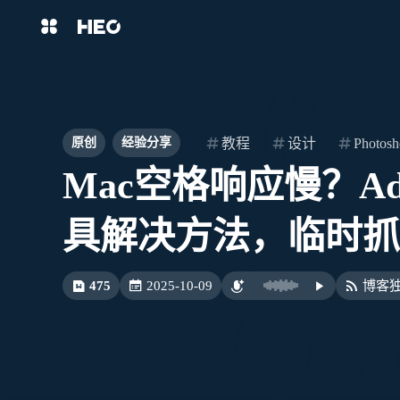
互动
最近评论
主页
博客
有个性的蓝莓
eucalyptus
shift
K
关闭快捷键功能
8/4
图片博客
HeoBBS
shift
A
打开中控台
卡片式设计配模块化信息确实
大佬，评论区的这个agen
教程
设计
Photos
原创
经验分享
好用，我平时找东西快多了。
shift
M
播放音乐
Mac空格响应慢？Ad
浏览时偶尔还能发现点小彩
敲木鱼
DNS测速
shift
D
深色模式
有教程吗
shift
S
站内搜索
轻节食
DelSpace
具解决方法，临时抓
蛋，有惊喜感
授权给
shift
T
文章全文朗读
其他开发者移植也挺大方的，
比例计
摸鱼
shift
P
报错回顾：给OpenClaw添加错误
报错回顾：给OpenClaw添
文章播客陪读
希望能看到更多好版本。
行为记忆机制，让自己写的skill不断
行为记忆机制，让自己写的skil
成长 | 张洪Heo
成长 | 张洪Heo
475
2025-10-09
博客
shift
C
打开AI智能对话
有想象力的苹果
HaoUp
洪墨AI
HeoMusic
7/31
shift
R
随机访问
shift
H
返回首页
说实话，看到"娱乐意义远大于
@咕哩 你好咕哩，你见过
公众号
图标助手
实用意义"这句我反而觉得挺真
吗？我见过
shift
L
友链页面
实的。之前用过洪墨AI，感觉