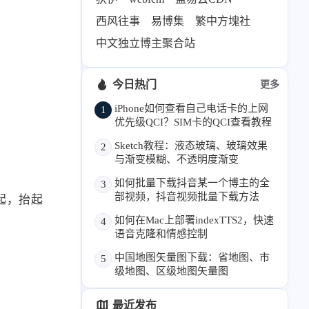
68
26
19
AIGC
AI绘画
AfterEffects
西风往事
易博集
繁中方塊社
22
7
9
Chrome
Docker
Dribbble
中文独立博主聚合站
12
11
FFmpeg
FinalCutPro
4
21
5
HeoAwards
Heocan
Heomagic
今日热门
更多
54
1
Hexo
HomeAssistant
iPhone如何查看自己电话卡的上网
1
优先级QCI？SIM卡的QCI查看教程
2
104
1
HomePod
Mac
NAS
Sketch教程：液态玻璃、玻璃效果
2
21
11
2
Ollama
OpenClaw
OpenWrt
与渐变模糊、不透明度渐变
4
2
28
Origami
PHP
Photoshop
如何批量下载抖音某一个博主的全
3
2
10
1
Principle
Python
SearXNG
部视频，抖音视频批量下载方法
起，抬起
83
3
126
Sketch
Sketch-Data
Swift
如何在Mac上部署indexTTS2，快速
4
语音克隆和情感控制
48
10
2
SwiftUI-100days
VI
VLOG
中国地图矢量图下载：省地图、市
5
1
11
46
Vision
Windows
iOS
级地图、区级地图矢量图
9
18
3
illustrator
产品
优质报告
最近发布
4
8
12
体验官
办公
后端