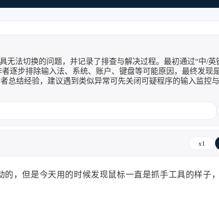
又又失
7/29
工具无法切换的问题，并记录了排查与解决过程。最初通过“中/英键
作者逐步排除输入法、系统、账户、键盘等可能原因，最终发现
I润色
决。作者总结经验，建议遇到类似异常可先关闭可疑程序的输入监控
2026
2025
61
89
篇
篇
I写
x1
2022
2021
法 |
122
147
篇
篇
动的，但是今天用的时候发现鼠标一直是抓手工具的样子