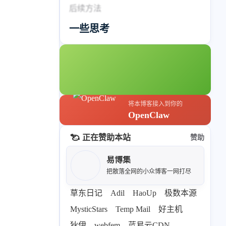
标签列表
后续方法
专栏
一些思考
设计报告
设计分享
设计工具
友链
将本博客接入到你的
OpenClaw
文章推荐
友链列表
正在赞助本站
赞助
我的
易博集
我的装备
我的项目
把散落全网的小众博客一网打尽
草东日记
Adil
HaoUp
极数本源
关于本站
MysticStars
Temp Mail
好主机
狄伊
webfem
蓝易云CDN