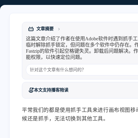
就是个放在角落的知识库问
Heo
熊猫二憨
答，这次HeoBlogAI倒是让我觉
得AI真的嵌进博客里了。页面
这才是我心目中AI博客的样子 | 张
腾讯miora上手：设计师又
跳转后还能保持上下文继续聊
洪Heo
业的一集？ | 张洪Heo
这个点好顶赞，很多AI功能切
文章摘要
个页面就失忆了。无数据库读
Hexvork
Glow
7/29
这篇文章介绍了作者在使用Adobe软件时遇到抓手
页面这个挺巧妙的，等于每个
临时解除抓手锁定，但问题在多个软件中仍存在。
深刻体现了 skill 的作用，安装
AI很喜欢用排比句。用A
页面本身就是一个可以对话的
Fastzip的软件引起空格键失灵。卸载后问题解
了 skill 之后才知道 skill 的重要
文本还是挺好的
入口。最让我惊讶的是连音乐
能权限，以快速定位问题。
性，以前疯狂教 AI 该怎么干的
控制都适配了，这波研究确实
日子一去不复返了
有点东西
报错回顾：给OpenClaw添加错误
如何判断一个文章是不是A
本文支持播客陪读
行为记忆机制，让自己写的skill不断
的？文字、视频、图片AI检测方
成长 | 张洪Heo
张洪Heo
平常我们的都是使用抓手工具来进行画布视图移
候还是抓手，无法切换到其他工具。