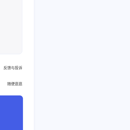
反馈与投诉
随便逛逛
函、奖状