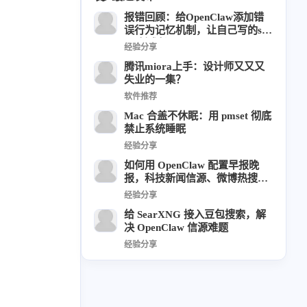
报错回顾：给OpenClaw添加错
6
1
22
2
周年记
壁纸
字体
安卓
误行为记忆机制，让自己写的skil
185
241
81
l不断成长
干货
开发
必看
经验分享
1
3
3
腾讯miora上手：设计师又又又
快捷指令
手表
攒机
失业的一集？
426
111
12
教程
日常
智能家居
软件推荐
7
5
6
更新日志
混剪
潘通
Mac 合盖不休眠：用 pmset 彻底
禁止系统睡眠
75
2
4
热门
电子书
红包封面
经验分享
2
64
经验分享
网页前端
如何用 OpenClaw 配置早报晚
报，科技新闻信源、微博热搜获
1
4
28
英雄联盟
表情
视频
取
经验分享
282
12
33
设计
设计报告
评测
给 SearXNG 接入豆包搜索，解
6
151
11
读书笔记
软件
软路由
决 OpenClaw 信源难题
经验分享
35
8
27
运维
运营
闲聊
3
8
闲聊杂谈
音乐