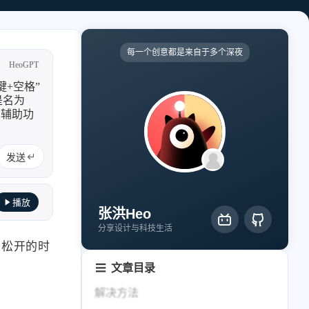
轻节食
DelSpace
比例计
摸鱼
每一个创意都是来自于多个深夜
HeoGPT
服务
+空格”
洪墨AI
HeoMusic
是名为
与辅助功
公众号
图标助手
2024
2023
表情
发送
125
110
篇
篇
Heo
熊猫二憨
播放
2020
全部文章
张洪Heo
更多我的项目
319
1064
篇
篇
分享设计与科技生活
文库
，松开的时
文章目录
全部文章
分类列表
解决方法