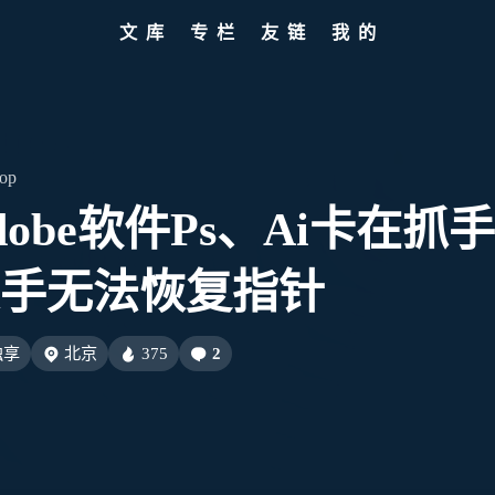
文库
专栏
友链
我的
标签
寻找感兴趣的领域
全部文章
设计报告
分类列表
设计分享
文章推荐
我的装备
标签列表
设计工具
友链列表
我的项目
关于
426
282
241
185
151
教程
设计
开发
干货
软件
7/31
68
64
54
AIGC
网页前端
Hexo
SwiftUI-100day
t接入
hop
27
26
22
22
闲聊
AI绘画
字体
Chrome
Heoca
obe软件Ps、Ai卡在抓
12
12
12
智能家居
设计报告
FFmpeg
FinalCut
手无法恢复指针
10
9
9
8
8
VI
Dribbble
illustrator
音乐
办公
5
5
4
4
加错误
Heomagic
混剪
HeoAwards
表情
Orig
l不断
独享
北京
375
2
3
3
2
Sketch-Data
优质报告
HomePod
经验分
7/31
2
1
1
1
电子书
壁纸
快捷指令
HomeAssistant
龙