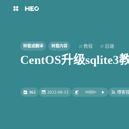
互动
最近评论
主页
博客
扳布
2broear
shift
K
关闭快捷键功能
8/7
图片博客
HeoBBS
shift
A
打开中控台
这个画风要是做成非常中
教程
后端
转载或翻译
转载内容
那种，估计没人敢碰了。
shift
M
播放音乐
再见了，洪老哥
CentOS升级sqlit
说以前可没有电脑啊，收
敲木鱼
DNS测速
shift
D
深色模式
shift
S
站内搜索
轻节食
DelSpace
啊
shift
T
文章全文朗读
比例计
摸鱼
shift
P
洪绘敲木鱼支持“竹知了”模式
洪绘烧纸：一个网页在线电
文章播客陪读
了，可以自定义音效的电子竹知了
纸，电子祭祀工具 | 张洪Heo
App | 张洪Heo
362
2022-08-15
博客
shift
C
打开AI智能对话
扳布
西风
洪墨AI
HeoMusic
8/7
shift
R
随机访问
shift
H
返回首页
上来给豆包献祭了真绷不住了
6666666666666666 确实
公众号
图标助手
shift
L
友链页面