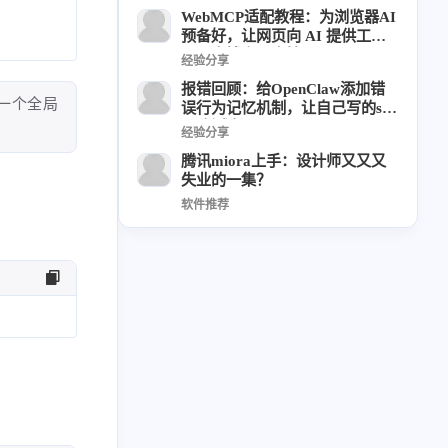
草东日记
Adil
HaoUp
极数本源
WebMCP适配教程：为浏览器AI
预备好，让网页向 AI 提供工
MysticStars
Temp Mail
好主机
具，本博客已支持
经验分享
狄伊
webfem
蓝易云CDN
报错回顾：给OpenClaw添加错
西风往事
易博集
繁中方塊社
里写一个全局
误行为记忆机制，让自己写的skil
中文独立博主聚合站
l不断成长
经验分享
腾讯miora上手：设计师又又又
失业的一集？
全站字数 :
909.1k
软件推荐