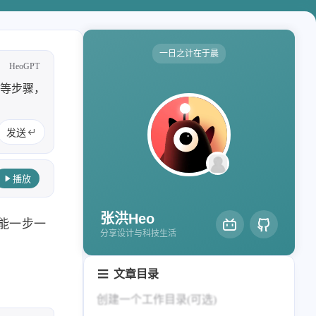
轻节食
DelSpace
比例计
摸鱼
一日之计在于晨
HeoGPT
服务
件等步骤，
洪墨AI
HeoMusic
公众号
图标助手
发送
2024
2023
表情
125
110
篇
篇
播放
Heo
熊猫二憨
2020
全部文章
张洪Heo
更多我的项目
只能一步一
319
1067
篇
篇
分享设计与科技生活
文库
文章目录
全部文章
分类列表
创建一个工作目录(可选)