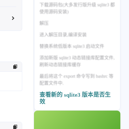
标签列表
下载源码包(大多发行版升级 sqlite3 都
使用源码安装)
专栏
解压
设计报告
设计分享
进入解压目录,编译安装
替换系统低版本 sqlite3 启动文件
设计工具
友链
添加新版 sqlite3 动态链接库配置文件,
刷新动态链接库缓存
文章推荐
友链列表
最后将这个 export 命令写到 bashrc 等
我的
配置文件中.
查看新的 sqlite3 版本是否生
我的装备
我的项目
效
关于本站