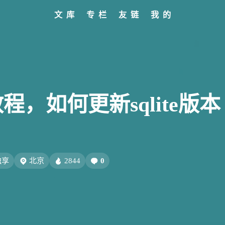
文库
专栏
友链
我的
标签
寻找感兴趣的领域
全部文章
设计报告
分类列表
设计分享
文章推荐
我的装备
标签列表
设计工具
友链列表
我的项目
关于
427
282
242
185
153
教程
设计
开发
干货
软件
8/7
69
66
54
AIGC
网页前端
Hexo
SwiftUI-100day
式的
（话
27
26
23
22
闲聊
AI绘画
Chrome
字体
Heoca
e3教程，如何更新sqlite版本
不到
12
12
12
1
后端
设计报告
FFmpeg
FinalCutPro
9
9
8
8
Dribbble
illustrator
音乐
更新日志
办
5
5
4
4
子烧
Heomagic
混剪
HeoAwards
表情
Orig
独享
北京
2844
0
3
3
2
Sketch-Data
优质报告
HomePod
经验分
8/6
2
1
1
1
电子书
壁纸
快捷指令
HomeAssistant
会玩