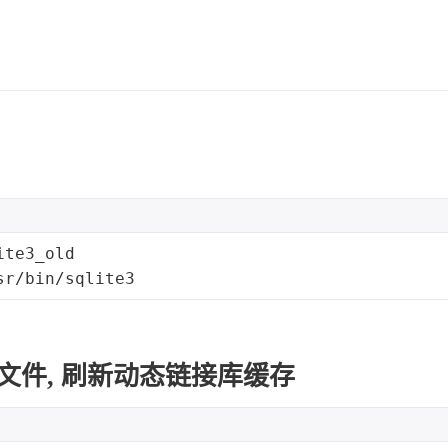
ite3_old
sr/bin/sqlite3
配置文件, 刷新动态链接库缓存