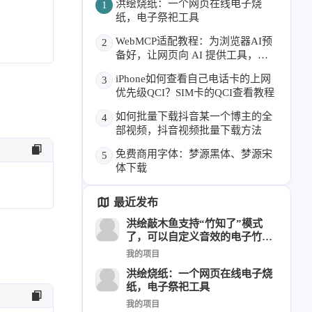
洪绘烧纸：一个网页在线电子烧
1
纸，电子祭祀工具
6
1
22
2
周年记
壁纸
字体
安卓
WebMCP适配教程：为浏览器AI预
2
185
242
81
干货
开发
必看
备好，让网页向 AI 提供工具，本
1
3
3
快捷指令
手表
攒机
博客已支持
iPhone如何查看自己电话卡的上网
3
427
111
12
教程
日常
智能家居
优先级QCI？SIM卡的QCI查看教程
8
5
6
更新日志
混剪
潘通
如何批量下载抖音某一个博主的全
4
部视频，抖音视频批量下载方法
75
2
4
热门
电子书
红包封面
免费商用字体：梦源黑体、梦源宋
5
2
66
经验分享
网页前端
体下载
1
4
28
英雄联盟
表情
视频
最近发布
282
12
33
设计
设计报告
评测
洪绘敲木鱼支持“竹知了”模式
6
153
11
读书笔记
软件
软路由
了，可以自定义音效的电子竹知
了App
35
8
27
运维
运营
闲聊
我的项目
3
8
洪绘烧纸：一个网页在线电子烧
闲聊杂谈
音乐
纸，电子祭祀工具
我的项目