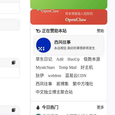
69
26
19
AIGC
AI绘画
AfterEffects
23
7
9
Chrome
Docker
Dribbble
将本博客接入到你的
OpenClaw
12
11
FFmpeg
FinalCutPro
4
21
5
HeoAwards
Heocan
Heomagic
正在赞助本站
赞助
54
1
Hexo
HomeAssistant
西风往事
2
104
1
HomePod
Mac
NAS
永远相信 美好的事情即将发生
2
21
11
Ollama
OpenClaw
OpenWrt
草东日记
Adil
HaoUp
极数本源
4
2
28
Origami
PHP
Photoshop
MysticStars
Temp Mail
好主机
2
10
1
Principle
Python
SearXNG
狄伊
webfem
蓝易云CDN
83
3
126
Sketch
Sketch-Data
Swift
西风往事
易博集
繁中方塊社
48
10
2
SwiftUI-100days
VI
VLOG
中文独立博主聚合站
1
11
46
Vision
Windows
iOS
9
19
3
illustrator
产品
优质报告
今日热门
更多
4
8
12
体验官
办公
后端