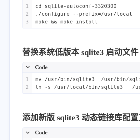
1
cd sqlite-autoconf-3320300
2
./configure --prefix=/usr/local
3
make && make install
替换系统低版本 sqlite3 启动文件
Code
1
mv /usr/bin/sqlite3  /usr/bin/sql
2
ln -s /usr/local/bin/sqlite3   /u
添加新版 sqlite3 动态链接库
Code