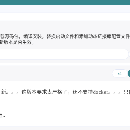
子烧
8/6
3。通过下载源码包，编译安装，替换启动文件和添加动态链接库配置文
查新版本是否生效。
，先把
涨价了
2026
2025
64
89
篇
篇
x1
子烧
2022
2021
新。。。这版本要求太严格了，还不支持docker。。。
122
147
篇
篇
程。