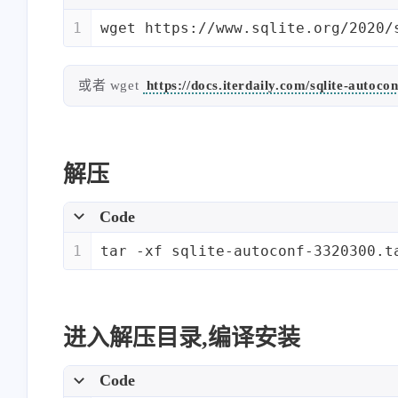
1
wget https://www.sqlite.org/2020/
或者 wget
https://docs.iterdaily.com/sqlite-autoco
解压
Code
1
tar -xf sqlite-autoconf-3320300.t
进入解压目录,编译安装
Code