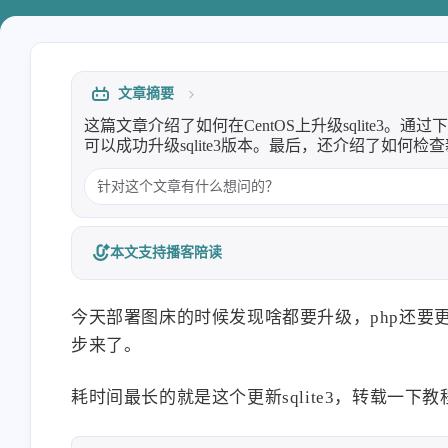
Heo
熊猫二憨
洪绘烧纸：一个网页在线电子烧
洪绘烧纸：一个网页在线电
纸，电子祭祀工具 | 张洪Heo
纸，电子祭祀工具 | 张洪Heo
文章摘要
LiuShen
xiguacaizimi
8/6
这篇文章介绍了如何在CentOS上升级sqlite
可以成功升级sqlite3版本。最后，还介绍了如何检
绷不住了
这不得好好玩玩
deepseek加进去，最近要
本文支持播客陪读
洪绘烧纸：一个网页在线电子烧
洪绘烧纸：一个网页在线电
纸，电子祭祀工具 | 张洪Heo
纸，电子祭祀工具 | 张洪Heo
今天部署图床的时候发现啥都要升级，php还要更
步来了。
耗时间最长的就是这个更新sqlite3，转载一下教