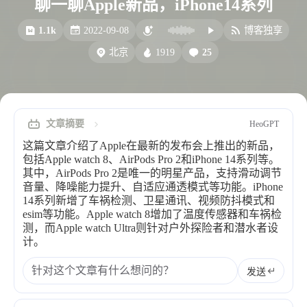
聊一聊Apple新品，iPhone14系列
比例计
摸鱼
1.1k
2022-09-08
博客独享
服务
1919
25
北京
洪墨AI
HeoMusic
公众号
图标助手
表情
文章摘要
HeoGPT
Heo
熊猫二憨
这篇文章介绍了Apple在最新的发布会上推出的新品，
更多我的项目
包括Apple watch 8、AirPods Pro 2和iPhone 14系列等。
其中，AirPods Pro 2是唯一的明星产品，支持滑动调节
文库
音量、降噪能力提升、自适应通透模式等功能。iPhone
14系列新增了车祸检测、卫星通讯、视频防抖模式和
全部文章
分类列表
esim等功能。Apple watch 8增加了温度传感器和车祸检
测，而Apple watch Ultra则针对户外探险者和潜水者设
计。
标签列表
发送
专栏