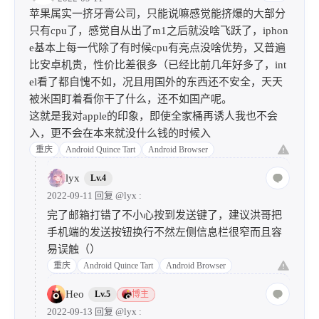
lyx
Lv.1
2
2022-09-11
苹果属实一挤牙膏公司，只能说嘛感觉能挤爆的大部分
只有cpu了，感觉自从出了m1之后就没啥飞跃了，iphon
e基本上每一代除了有时候cpu有亮点没啥优势，又普遍
比安卓机贵，性价比差很多（已经比前几年好多了，int
el看了都自愧不如，况且用国外的东西还不安全，天天
被米国盯着看你干了什么，还不如国产呢。
这就是我对apple的印象，即使全家桶再诱人我也不会
入，更不会在本来就没什么钱的时候入
重庆
Android Quince Tart
Android Browser
lyx
Lv.4
2022-09-11 回复
@lyx
:
完了邮箱打错了不小心按到发送键了，建议洪哥把
手机端的发送按钮换行不然左侧信息栏很窄而且容
易误触（）
重庆
Android Quince Tart
Android Browser
Heo
Lv.5
博主