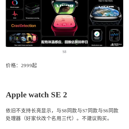
西风往事
易博集
繁中方塊社
中文独立博主聚合站
全站字数 :
909.1k
S8
价格：2999起
Apple watch SE 2
依旧不支持长亮显示，与S8同款与S7同款与S6同款
处理器（好家伙改个名用三代）。不建议购买。