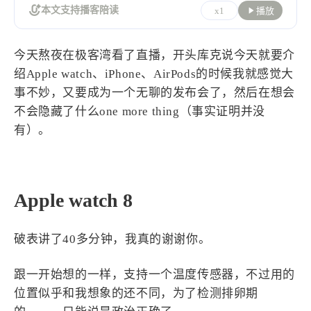
设计报告
设计分享
本文支持播客陪读
x1
播放
设计工具
今天熬夜在极客湾看了直播，开头库克说今天就要介
绍Apple watch、iPhone、AirPods的时候我就感觉大
友链
事不妙，又要成为一个无聊的发布会了，然后在想会
不会隐藏了什么one more thing（事实证明并没
文章推荐
友链列表
有）。
我的
我的装备
我的项目
Apple watch 8
关于本站
破表讲了40多分钟，我真的谢谢你。
69
26
19
AIGC
AI绘画
AfterEffects
跟一开始想的一样，支持一个温度传感器，不过用的
23
7
9
Chrome
Docker
Dribbble
位置似乎和我想象的还不同，为了检测排卵期
12
11
FFmpeg
FinalCutPro