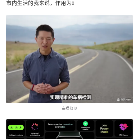
1
3
3
市内生活的我来说，作用为0
快捷指令
手表
攒机
427
111
12
教程
日常
智能家居
8
5
6
更新日志
混剪
潘通
75
2
4
热门
电子书
红包封面
2
66
经验分享
网页前端
1
4
28
英雄联盟
表情
视频
282
12
33
设计
设计报告
评测
6
153
11
读书笔记
软件
软路由
35
8
27
运维
运营
闲聊
3
8
闲聊杂谈
音乐
车祸检测
草东日记
Adil
HaoUp
极数本源
MysticStars
Temp Mail
好主机
狄伊
webfem
蓝易云CDN