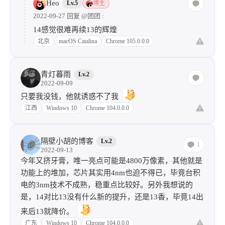
Heo
Lv.5
博主
2022-09-27 回复
@团团
:
14感觉很难再续13的辉煌
北京
macOS Catalina
Chrome 105.0.0.0
青灯暮雨
Lv.2
2022-09-09
只要我没钱，他就诱惑不了我
江西
Windows 10
Chrome 104.0.0.0
隔壁小胡的博客
Lv.2
1
2022-09-13
今年又挤牙膏，唯一亮点可能是4800万像素，其他就是
功能上的堆加，芯片其实用4nm也迫不得已，毕竟台积
电的3nm技术不成熟，稳重点比较好。另外我想说的
是，14对比13没有什么新的提升，还是13香，毕竟14出
来后13就降价。