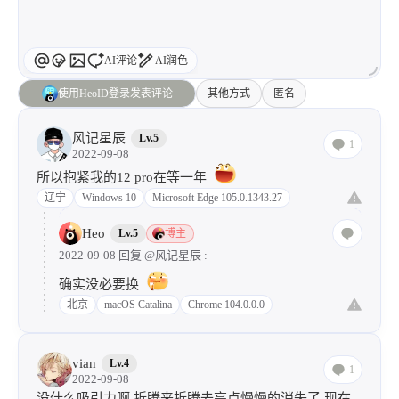
AI评论
AI润色
使用HeoID登录发表评论
其他方式
匿名
风记星辰
Lv.5
1
2022-09-08
所以抱紧我的12 pro在等一年
辽宁
Windows 10
Microsoft Edge 105.0.1343.27
Heo
Lv.5
博主
2022-09-08 回复
@风记星辰
:
确实没必要换
北京
macOS Catalina
Chrome 104.0.0.0
vian
Lv.4
1
2022-09-08