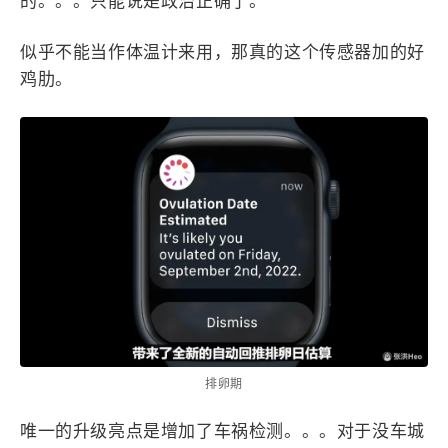
的。。。只能说是政治正确了。
4
21
5
HeoAwards
Heocan
Heomagic
似乎不能当作体温计来用，那真的这个传感器加的好
54
1
Hexo
HomeAssistant
鸡肋。
2
104
1
HomePod
Mac
NAS
2
21
11
Ollama
OpenClaw
OpenWrt
4
2
28
Origami
PHP
Photoshop
2
10
1
Principle
Python
SearXNG
83
3
126
Sketch
Sketch-Data
Swift
48
10
2
SwiftUI-100days
VI
VLOG
1
11
46
Vision
Windows
iOS
9
19
3
illustrator
产品
优质报告
4
8
12
体验官
办公
后端
排卵期
6
1
22
2
周年记
壁纸
字体
安卓
185
242
81
干货
开发
必看
唯一的升级亮点是增加了车祸检测。。。对于没车城