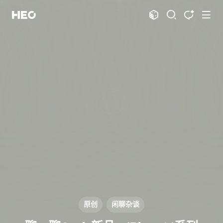
文章
标签
分类
评论
1067
75
12
11998
shift
K
关闭快捷键功能
shift
A
打开中控台
shift
M
播放音乐
shift
D
深色模式
显示模式
shift
S
站内搜索
博客
shift
T
文章全文朗读
shift
P
文章播客陪读
主页
博客
shift
C
打开AI智能对话
图片博客
HeoBBS
shift
R
随机访问
应用
shift
H
返回首页
敲木鱼
DNS测速
shift
L
友链页面
原创
闲聊杂谈
轻节食
DelSpace