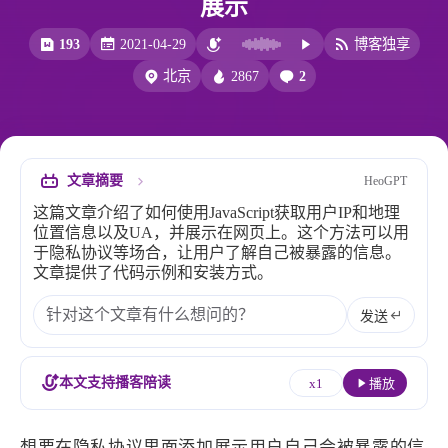
展示
比例计
摸鱼
193
2021-04-29
博客独享
服务
2867
2
北京
洪墨AI
HeoMusic
公众号
图标助手
表情
文章摘要
HeoGPT
Heo
熊猫二憨
这篇文章介绍了如何使用JavaScript获取用户IP和地理
更多我的项目
位置信息以及UA，并展示在网页上。这个方法可以用
于隐私协议等场合，让用户了解自己被暴露的信息。
文库
文章提供了代码示例和安装方式。
全部文章
分类列表
发送
标签列表
本文支持播客陪读
x1
播放
专栏
想要在隐私协议里面添加展示用户自己会被暴露的信