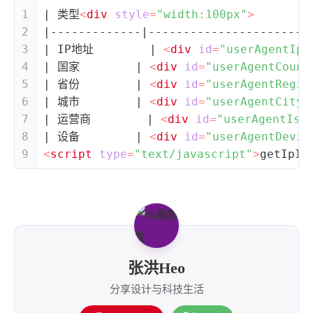
1
3
3
快捷指令
手表
攒机
1
| 类型
<
div
style
=
"width:100px"
>
        
427
111
12
教程
日常
智能家居
2
|-------------|-----------------------
3
| IP地址        | 
<
div
id
=
"userAgentIp"
7
5
6
更新日志
混剪
潘通
4
| 国家        | 
<
div
id
=
"userAgentCount
75
2
4
热门
电子书
红包封面
5
| 省份        | 
<
div
id
=
"userAgentRegio
2
66
经验分享
网页前端
6
| 城市        | 
<
div
id
=
"userAgentCity"
7
| 运营商        | 
<
div
id
=
"userAgentIsp
1
4
28
英雄联盟
表情
视频
8
| 设备        | 
<
div
id
=
"userAgentDevic
282
12
33
设计
设计报告
评测
9
<
script
type
=
"text/javascript"
>
getIpIn
6
152
11
读书笔记
软件
软路由
35
8
27
运维
运营
闲聊
3
8
闲聊杂谈
音乐
草东日记
Adil
HaoUp
极数本源
张洪Heo
MysticStars
Temp Mail
好主机
分享设计与科技生活
狄伊
webfem
蓝易云CDN