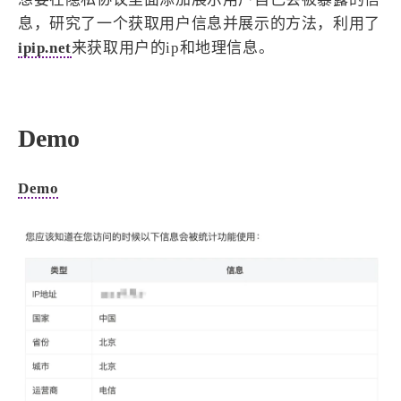
设计报告
设计分享
息，研究了一个获取用户信息并展示的方法，利用了
ipip.net
来获取用户的ip和地理信息。
设计工具
友链
Demo
文章推荐
友链列表
我的
Demo
我的装备
我的项目
关于本站
69
26
19
AIGC
AI绘画
AfterEffects
23
7
9
Chrome
Docker
Dribbble
12
11
FFmpeg
FinalCutPro