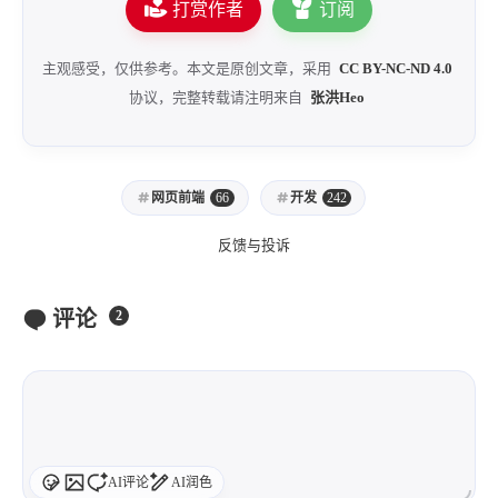
打赏作者
订阅
西风往事
易博集
繁中方塊社
中文独立博主聚合站
主观感受，仅供参考。本文是原创文章，采用
CC BY-NC-ND 4.0
协议，完整转载请注明来自
张洪Heo
全站字数 :
908.7k
网页前端
66
开发
242
反馈与投诉
评论
2
AI评论
AI润色