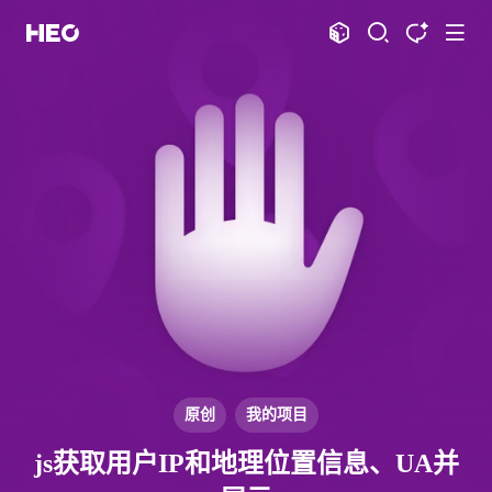
文章
标签
分类
评论
1066
75
12
11966
shift
K
关闭快捷键功能
shift
A
打开中控台
shift
M
播放音乐
shift
D
深色模式
显示模式
shift
S
站内搜索
博客
shift
T
文章全文朗读
shift
P
文章播客陪读
主页
博客
shift
C
打开AI智能对话
图片博客
HeoBBS
shift
R
随机访问
应用
shift
H
返回首页
原创
我的项目
敲木鱼
DNS测速
shift
L
友链页面
js获取用户IP和地理位置信息、UA并
轻节食
DelSpace