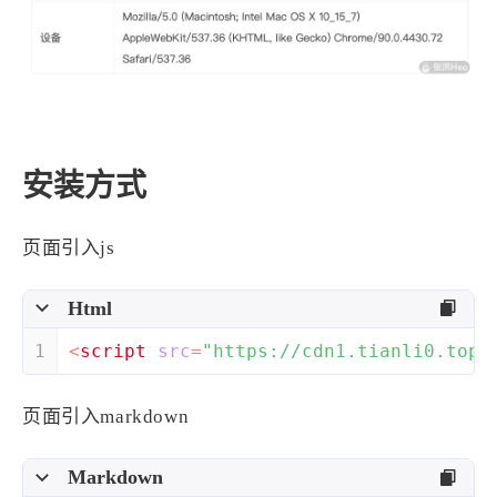
4
21
5
HeoAwards
Heocan
Heomagic
54
1
Hexo
HomeAssistant
2
104
1
HomePod
Mac
NAS
2
21
11
Ollama
OpenClaw
OpenWrt
4
2
28
安装方式
Origami
PHP
Photoshop
2
10
1
Principle
Python
SearXNG
页面引入js
83
3
126
Sketch
Sketch-Data
Swift
48
10
2
SwiftUI-100days
VI
VLOG
Html
1
11
46
Vision
Windows
iOS
1
<
script
src
=
"https://cdn1.tianli0.top/
9
18
3
illustrator
产品
优质报告
4
8
12
体验官
办公
后端
页面引入markdown
6
1
22
2
周年记
壁纸
字体
安卓
185
242
81
干货
开发
必看
Markdown