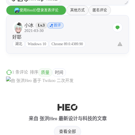
西风往事
易博集
繁中方塊社
使用HeoID登录发表评论
其他方式
匿名评论
中文独立博主聚合站
小冰
Lv.3
首评
2021-03-30
全站字数 :
908.7k
好耶
湖北
Windows 10
Chrome 89.0.4389.90
1 条评论
排序
质量
时间
来自 张洪Heo 最新设计与科技的文章
查看全部