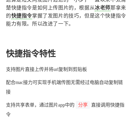
设计报告
设计分享
楚快捷指令是如何上传图片的，根据从
冰老师
那拿来
的
快捷指令
掌握了发图片的技巧，但是这个快捷指令
设计工具
能力有限。所以改进了一下。
友链
文章推荐
友链列表
快捷指令特性
我的
支持图片直接上传并将url复制到剪贴板
我的装备
我的项目
配合mac接力可实现手机端传图无需经过电脑自动复制链
接
关于本站
分享
支持共享表单，通过图片app中的
直接调用快捷指
69
26
19
AIGC
AI绘画
AfterEffects
令
23
7
9
Chrome
Docker
Dribbble
12
11
FFmpeg
FinalCutPro