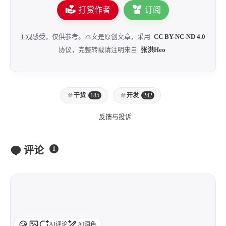
1
3
3
快捷指令
手表
攒机
打赏作者
订阅
427
111
12
教程
日常
智能家居
主观感受，仅供参考。本文是原创文章，采用
CC BY-NC-ND 4.0
7
5
6
更新日志
混剪
潘通
协议，完整转载请注明来自
张洪Heo
75
2
4
热门
电子书
红包封面
2
66
经验分享
网页前端
1
4
28
英雄联盟
表情
视频
干货
185
开发
242
282
12
33
设计
设计报告
评测
反馈与投诉
6
152
11
读书笔记
软件
软路由
35
8
27
运维
运营
闲聊
评论
1
3
8
闲聊杂谈
音乐
草东日记
Adil
HaoUp
极数本源
MysticStars
Temp Mail
好主机
狄伊
webfem
蓝易云CDN
AI评论
AI润色