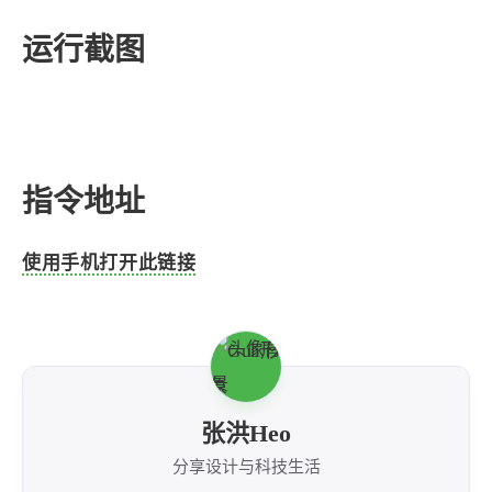
4
21
5
HeoAwards
Heocan
Heomagic
运行截图
54
1
Hexo
HomeAssistant
2
104
1
HomePod
Mac
NAS
2
21
11
Ollama
OpenClaw
OpenWrt
4
2
28
Origami
PHP
Photoshop
指令地址
2
10
1
Principle
Python
SearXNG
83
3
126
Sketch
Sketch-Data
Swift
使用手机打开此链接
48
10
2
SwiftUI-100days
VI
VLOG
1
11
46
Vision
Windows
iOS
9
18
3
illustrator
产品
优质报告
4
8
12
体验官
办公
后端
张洪Heo
6
1
22
2
周年记
壁纸
字体
安卓
185
242
81
分享设计与科技生活
干货
开发
必看