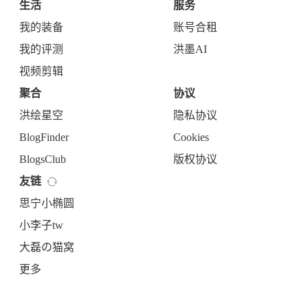
生活
服务
我的装备
账号合租
我的评测
洪墨AI
视频剪辑
聚合
协议
洪绘星空
隐私协议
BlogFinder
Cookies
BlogsClub
版权协议
友链
思宁小椭圆
小李子tw
大磊の猫窝
更多