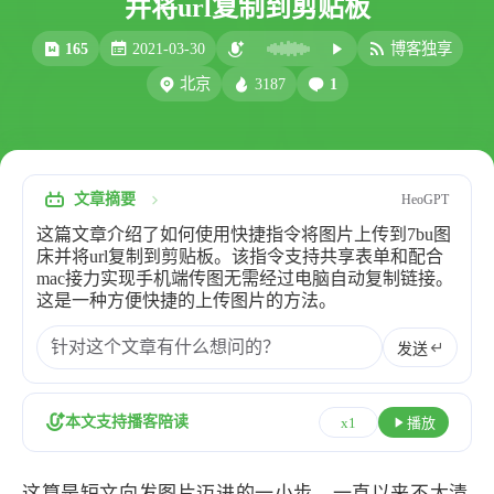
并将url复制到剪贴板
比例计
摸鱼
165
2021-03-30
博客独享
服务
3187
1
北京
洪墨AI
HeoMusic
公众号
图标助手
表情
文章摘要
HeoGPT
Heo
熊猫二憨
这篇文章介绍了如何使用快捷指令将图片上传到7bu图
更多我的项目
床并将url复制到剪贴板。该指令支持共享表单和配合
mac接力实现手机端传图无需经过电脑自动复制链接。
文库
这是一种方便快捷的上传图片的方法。
全部文章
分类列表
发送
标签列表
本文支持播客陪读
x1
播放
专栏
这算是短文向发图片迈进的一小步，一直以来不太清