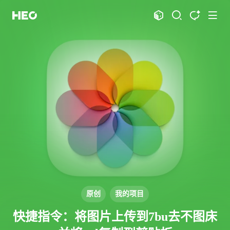
文章
标签
分类
评论
1066
75
12
11967
shift
K
关闭快捷键功能
shift
A
打开中控台
shift
M
播放音乐
shift
D
深色模式
显示模式
shift
S
站内搜索
博客
shift
T
文章全文朗读
shift
P
文章播客陪读
主页
博客
shift
C
打开AI智能对话
图片博客
HeoBBS
shift
R
随机访问
应用
shift
H
返回首页
原创
我的项目
敲木鱼
DNS测速
shift
L
友链页面
快捷指令：将图片上传到7bu去不图床
轻节食
DelSpace