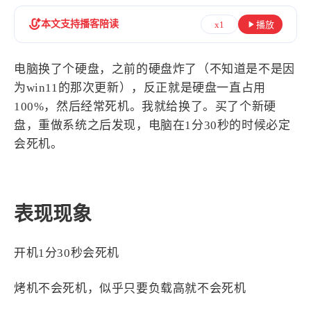
设计报告
设计分享
本文支持播客陪读
x1
播放
设计工具
电脑换了个硬盘，之前的硬盘炸了（不知道是不是因
友链
为win11的那次更新），反正就是硬盘一直占用
100%，然后经常死机。我就给换了。买了个新硬
文章推荐
友链列表
盘，重做系统之后发现，电脑在1分30秒的时候必定
我的
会死机。
我的装备
我的项目
表现现象
关于本站
开机1分30秒会死机
69
26
19
AIGC
AI绘画
AfterEffects
23
7
9
Chrome
Docker
Dribbble
烤机不会死机，似乎只要负载高就不会死机
12
11
FFmpeg
FinalCutPro