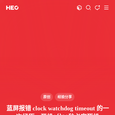
文章
标签
分类
评论
1067
75
12
11997
shift
K
关闭快捷键功能
shift
A
打开中控台
shift
M
播放音乐
shift
D
深色模式
显示模式
shift
S
站内搜索
博客
shift
T
文章全文朗读
shift
P
文章播客陪读
主页
博客
shift
C
打开AI智能对话
图片博客
HeoBBS
shift
R
随机访问
应用
shift
H
返回首页
原创
经验分享
敲木鱼
DNS测速
shift
L
友链页面
蓝屏报错 clock watchdog timeout 的一
轻节食
DelSpace