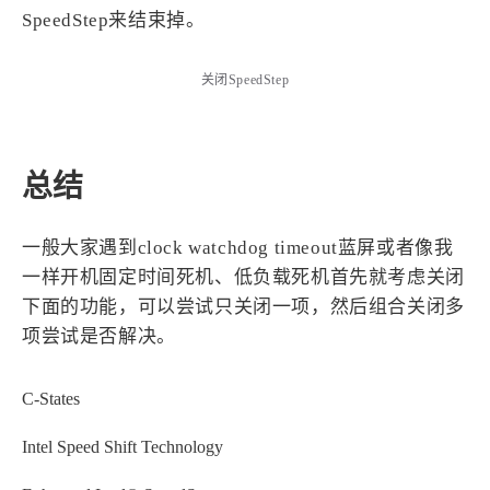
1
3
3
快捷指令
手表
攒机
SpeedStep来结束掉。
427
111
12
教程
日常
智能家居
关闭SpeedStep
8
5
6
更新日志
混剪
潘通
75
2
4
热门
电子书
红包封面
2
66
经验分享
网页前端
总结
1
4
28
英雄联盟
表情
视频
282
12
33
设计
设计报告
评测
一般大家遇到clock watchdog timeout蓝屏或者像我
6
153
11
读书笔记
软件
软路由
一样开机固定时间死机、低负载死机首先就考虑关闭
35
8
27
运维
运营
闲聊
下面的功能，可以尝试只关闭一项，然后组合关闭多
3
8
项尝试是否解决。
闲聊杂谈
音乐
C-States
草东日记
Adil
HaoUp
极数本源
MysticStars
Temp Mail
好主机
Intel Speed Shift Technology
狄伊
webfem
蓝易云CDN