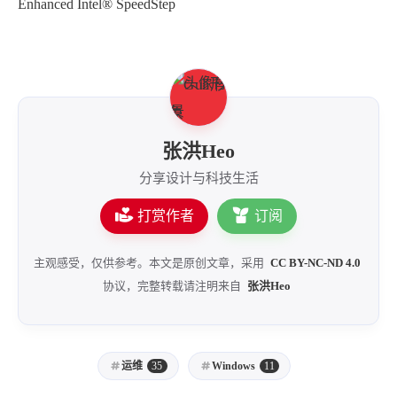
Enhanced Intel® SpeedStep
西风往事
易博集
繁中方塊社
中文独立博主聚合站
全站字数 :
909.1k
张洪Heo
分享设计与科技生活
打赏作者
订阅
主观感受，仅供参考。本文是原创文章，采用
CC BY-NC-ND 4.0
协议，完整转载请注明来自
张洪Heo
运维
35
Windows
11