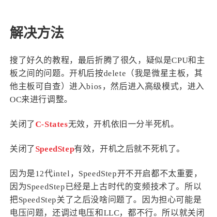
4
21
5
HeoAwards
Heocan
Heomagic
54
1
解决方法
Hexo
HomeAssistant
2
104
1
HomePod
Mac
NAS
搜了好久的教程，最后折腾了很久，疑似是CPU和主
2
21
11
Ollama
OpenClaw
OpenWrt
板之间的问题。开机后按delete（我是微星主板，其
4
2
28
Origami
PHP
Photoshop
他主板可自查）进入bios，然后进入高级模式，进入
2
10
1
Principle
Python
SearXNG
OC来进行调整。
83
3
126
Sketch
Sketch-Data
Swift
关闭了
C-States
无效，开机依旧一分半死机。
48
10
2
SwiftUI-100days
VI
VLOG
1
11
46
Vision
Windows
iOS
关闭了
SpeedStep
有效，开机之后就不死机了。
9
19
3
illustrator
产品
优质报告
因为是12代intel，SpeedStep开不开启都不太重要，
4
8
12
体验官
办公
后端
因为SpeedStep已经是上古时代的变频技术了。所以
6
1
22
2
周年记
壁纸
字体
安卓
把SpeedStep关了之后没啥问题了。因为担心可能是
185
242
81
干货
开发
必看
电压问题，还调过电压和LLC，都不行。所以就关闭