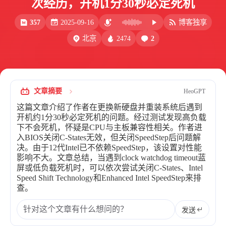
次经历，开机1分30秒必定死机
比例计
摸鱼
357
2025-09-16
博客独享
服务
2474
2
北京
洪墨AI
HeoMusic
公众号
图标助手
表情
文章摘要
HeoGPT
Heo
熊猫二憨
这篇文章介绍了作者在更换新硬盘并重装系统后遇到
更多我的项目
开机约1分30秒必定死机的问题。经过测试发现高负载
下不会死机，怀疑是CPU与主板兼容性相关。作者进
文库
入BIOS关闭C-States无效，但关闭SpeedStep后问题解
决。由于12代Intel已不依赖SpeedStep，该设置对性能
全部文章
分类列表
影响不大。文章总结，当遇到clock watchdog timeout蓝
屏或低负载死机时，可以依次尝试关闭C-States、Intel
Speed Shift Technology和Enhanced Intel SpeedStep来排
查。
标签列表
专栏
发送