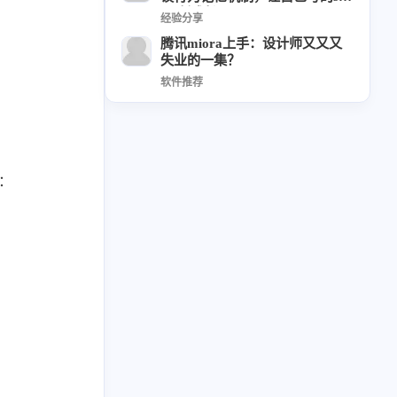
草东日记
Adil
HaoUp
极数本源
l不断成长
经验分享
MysticStars
Temp Mail
好主机
腾讯miora上手：设计师又又又
失业的一集？
狄伊
webfem
蓝易云CDN
软件推荐
西风往事
易博集
繁中方塊社
中文独立博主聚合站
全站字数 :
909.1k
下：