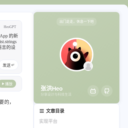
轻节食
DelSpace
比例计
摸鱼
出门走走，休息一下吧
HeoGPT
服务
App 的新
洪墨AI
HeoMusic
rings
统语言的设
公众号
图标助手
2024
2023
表情
发送
125
110
篇
篇
Heo
熊猫二憨
播放
2020
全部文章
张洪Heo
更多我的项目
319
1067
篇
篇
分享设计与科技生活
文库
必要的，
文章目录
全部文章
分类列表
实现平台