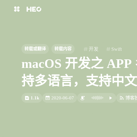
互动
最近评论
主页
博客
dadamelon
xiguacaizimi
shift
K
关闭快捷键功能
8/8
图片博客
HeoBBS
shift
A
打开中控台
嗯？🧐洪老哥你发了什么，我
开发
Swift
转载或翻译
转载内容
的🌸手机📱怎么屏蔽了😱
shift
M
播放音乐
有没有安卓端的
macOS 开发之 A
敲木鱼
DNS测速
shift
D
深色模式
还刷到竹知了和华为的一
shift
S
站内搜索
轻节食
DelSpace
持多语言，支持中文
系的视频
shift
T
文章全文朗读
比例计
摸鱼
shift
P
洪绘敲木鱼支持“竹知了”模式
洪绘敲木鱼支持“竹知了”模
文章播客陪读
了，可以自定义音效的电子竹知了
了，可以自定义音效的电子竹
App | 张洪Heo
App | 张洪Heo
1.1k
2020-06-07
博客
shift
C
打开AI智能对话
nkm0
ZT3Q5QDF9
洪墨AI
HeoMusic
8/7
shift
R
随机访问
shift
H
返回首页
看这篇文章时我的华为产品发
涨芝士了
公众号
图标助手
烫了，你有什么头绪吗\😭/
shift
L
友链页面