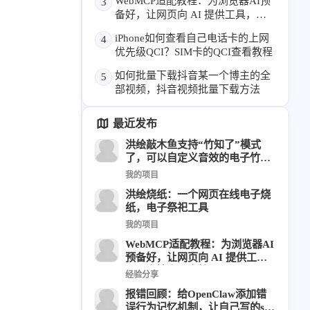
WebMCP适配教程：为浏览器AI预
3
备好，让网页向 AI 提供工具，本
6
1
22
2
周年记
壁纸
字体
安卓
博客已支持
iPhone如何查看自己电话卡的上网
4
185
242
81
干货
开发
必看
优先级QCI？SIM卡的QCI查看教程
1
3
3
快捷指令
手表
攒机
如何批量下载抖音某一个博主的全
5
427
111
12
部视频，抖音视频批量下载方法
教程
日常
智能家居
8
5
6
更新日志
混剪
潘通
最近发布
75
2
4
热门
电子书
红包封面
洪绘敲木鱼支持“竹知了”模式
2
66
了，可以自定义音效的电子竹知
经验分享
网页前端
了App
我的项目
1
4
28
英雄联盟
表情
视频
洪绘烧纸：一个网页在线电子烧
282
12
33
设计
设计报告
评测
纸，电子祭祀工具
6
153
11
我的项目
读书笔记
软件
软路由
WebMCP适配教程：为浏览器AI
35
8
27
运维
运营
闲聊
预备好，让网页向 AI 提供工
具，本博客已支持
3
8
闲聊杂谈
音乐
经验分享
报错回顾：给OpenClaw添加错
误行为记忆机制，让自己写的skil