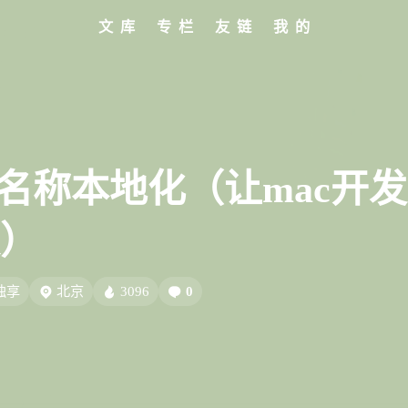
文库
专栏
友链
我的
标签
寻找感兴趣的领域
全部文章
设计报告
分类列表
设计分享
文章推荐
我的装备
标签列表
设计工具
友链列表
我的项目
关于
427
282
242
185
153
教程
设计
开发
干货
软件
8/7
69
66
54
AIGC
网页前端
Hexo
SwiftUI-100day
27
26
23
22
，最近
闲聊
AI绘画
Chrome
字体
Heoca
PP 名称本地化（让mac开
些关
12
12
12
1
后端
设计报告
FFmpeg
FinalCutPro
）
9
9
8
8
Dribbble
illustrator
音乐
更新日志
办
5
5
4
4
式
Heomagic
混剪
HeoAwards
表情
Orig
知了
独享
北京
3096
0
3
3
2
Sketch-Data
优质报告
HomePod
经验分
8/7
2
1
1
1
电子书
壁纸
快捷指令
HomeAssistant