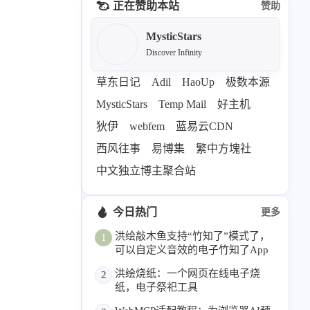
正在赞助本站
赞助
69
26
19
AIGC
AI绘画
AfterEffects
23
7
9
Chrome
Docker
Dribbble
MysticStars
Discover Infinity
12
11
FFmpeg
FinalCutPro
4
21
5
HeoAwards
Heocan
Heomagic
草东日记
Adil
HaoUp
极数本源
54
1
Hexo
HomeAssistant
MysticStars
Temp Mail
好主机
2
104
1
狄伊
webfem
蓝易云CDN
HomePod
Mac
NAS
2
21
11
西风往事
易博集
繁中方塊社
Ollama
OpenClaw
OpenWrt
4
2
28
中文独立博主聚合站
Origami
PHP
Photoshop
2
10
1
Principle
Python
SearXNG
今日热门
更多
83
3
126
Sketch
Sketch-Data
Swift
洪绘敲木鱼支持“竹知了”模式了，
1
48
10
2
SwiftUI-100days
VI
VLOG
可以自定义音效的电子竹知了App
1
11
46
Vision
Windows
iOS
洪绘烧纸：一个网页在线电子烧
2
9
19
3
illustrator
产品
优质报告
纸，电子祭祀工具
4
8
12
体验官
办公
后端