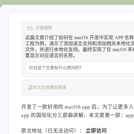
Heo
熊猫二憨
洪绘敲木鱼支持“竹知了”模式
WebMCP适配教程：为浏览
了，可以自定义音效的电子竹知了
预备好，让网页向 AI 提供工
App | 张洪Heo
博客已支持 | 张洪Heo
文章摘要
扳布
2broear
8/7
这篇文章介绍了如何在 macOS 开发中实现 APP 名称
工程为例，演示了添加语言支持和添加相关本地化文件的步骤
这个画风要是做成非常中
文件，并进行本地化支持。最终实现了在 macOS 系统下 
那种，估计没人敢碰了。
再见了，洪老哥
置显示对应语言的名称。
说以前可没有电脑啊，收
啊
洪绘敲木鱼支持“竹知了”模式
洪绘烧纸：一个网页在线电
本文支持播客陪读
了，可以自定义音效的电子竹知了
纸，电子祭祀工具 | 张洪Heo
App | 张洪Heo
开发了一款好用的 macOS app 后，为了让更
app 的国际化分三部曲讲解，本文是第一部：ap
原文地址（已无法访问）：
立即访问