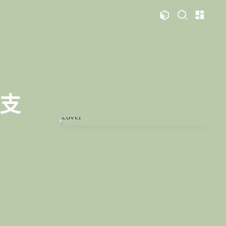
文章
标签
分类
评论
1067
75
12
11987
本站
126
111
104
83
81
75
Swift
日常
Mac
Sketch
必看
热门
48
46
35
33
28
28
s
iOS
运维
评测
视频
Photoshop
21
21
19
19
12
n
OpenClaw
AfterEffects
产品
智能家居
发支
1
11
11
11
10
10
显示模式
OpenWrt
软路由
Windows
Python
VI
8
8
7
6
6
6
公
运营
Docker
读书笔记
潘通
周年记
博客
4
4
4
3
3
3
ami
体验官
红包封面
攒机
闲聊杂谈
手表
主页
博客
2
2
2
2
2
2
享
Principle
VLOG
Ollama
PHP
安卓
图片博客
HeoBBS
1
1
1
1
Vision
NAS
SearXNG
英雄联盟
应用
敲木鱼
DNS测速