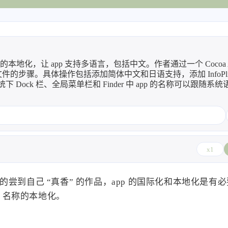
器AI
具，本
8/7
的本地化，让 app 支持多语言，包括中文。作者通过一个 Cocoa 
。具体操作包括添加简体中文和日语支持，添加 InfoPlist.st
式的
Dock 栏、全局菜单栏和 Finder 中 app 的名称可以跟随系
（话
不到
2026
2025
64
89
篇
篇
子烧
x1
2022
2021
122
147
篇
篇
多人的尝到自己 “真香” 的作品，app 的国际化和本地化是有
p 名称的本地化。