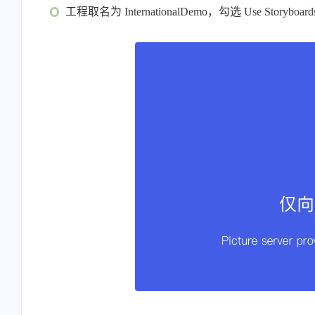
工程取名为 InternationalDemo，勾选 Use Storyboard