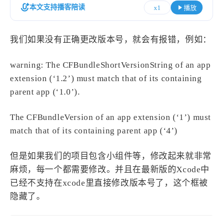
设计报告
设计分享
本文支持播客陪读
x1
播放
设计工具
我们如果没有正确更改版本号，就会有报错，例如：
友链
warning: The CFBundleShortVersionString of an app
extension (‘1.2’) must match that of its containing
文章推荐
友链列表
parent app (‘1.0’).
我的
The CFBundleVersion of an app extension (‘1’) must
我的装备
我的项目
match that of its containing parent app (‘4’)
但是如果我们的项目包含小组件等，修改起来就非常
关于本站
麻烦，每一个都需要修改。并且在最新版的Xcode中
已经不支持在xcode里直接修改版本号了，这个框被
69
26
19
AIGC
AI绘画
AfterEffects
隐藏了。
23
7
9
Chrome
Docker
Dribbble
12
11
FFmpeg
FinalCutPro