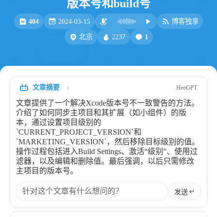
版本号和build号
比例计
摸鱼
404
2024-03-15
博客独享
服务
2237
1
北京
洪墨AI
HeoMusic
公众号
图标助手
表情
文章摘要
HeoGPT
Heo
熊猫二憨
文章提供了一个解决Xcode版本号不一致警告的方法。
更多我的项目
介绍了如何同步主项目和其扩展（如小组件）的版
本，通过设置项目级别的
文库
`CURRENT_PROJECT_VERSION`和
`MARKETING_VERSION`，然后移除目标级别的值。
全部文章
分类列表
操作过程包括进入Build Settings、激活“级别”、使用过
滤器，以及编辑和删除值。最后强调，以后只需修改
主项目的版本号。
标签列表
发送
专栏