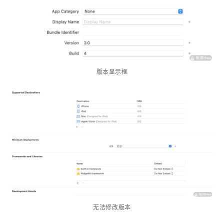
4
21
5
HeoAwards
Heocan
Heomagic
54
1
Hexo
HomeAssistant
2
104
1
HomePod
Mac
NAS
2
21
11
Ollama
OpenClaw
OpenWrt
版本显示框
4
2
28
Origami
PHP
Photoshop
2
10
1
Principle
Python
SearXNG
83
3
126
Sketch
Sketch-Data
Swift
48
10
2
SwiftUI-100days
VI
VLOG
1
11
46
Vision
Windows
iOS
9
19
3
illustrator
产品
优质报告
4
8
12
体验官
办公
后端
6
1
22
2
周年记
壁纸
字体
安卓
无法修改版本
185
242
81
干货
开发
必看