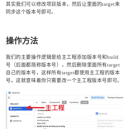
1
3
3
快捷指令
手表
攒机
其实我们可以修改项目版本，然后让里面的target来
同步这个版本号即可。
427
111
12
教程
日常
智能家居
8
5
6
更新日志
混剪
潘通
75
2
4
热门
电子书
红包封面
操作方法
2
66
经验分享
网页前端
1
4
28
英雄联盟
表情
视频
我们的主要操作逻辑是给主工程添加版本号和build
282
12
33
设计
设计报告
评测
号（后面都简称版本号），然后删除里面所有target
6
153
11
读书笔记
软件
软路由
自己的版本号，这样所有target都使用主工程的版本
35
8
27
运维
运营
闲聊
号。这就意味着你只需要改一个主工程版本号即可。
3
8
闲聊杂谈
音乐
草东日记
Adil
HaoUp
极数本源
MysticStars
Temp Mail
好主机
狄伊
webfem
蓝易云CDN