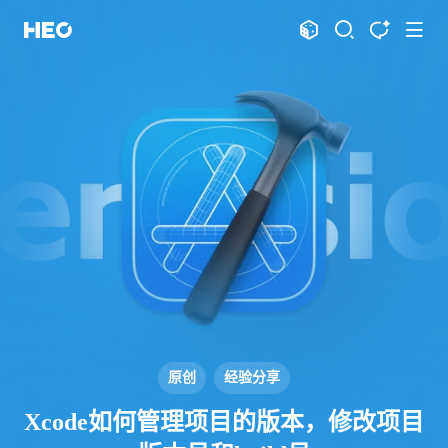
文章
标签
分类
评论
1067
75
12
11995
shift
K
关闭快捷键功能
shift
A
打开中控台
shift
M
播放音乐
shift
D
深色模式
显示模式
shift
S
站内搜索
博客
shift
T
文章全文朗读
shift
P
文章播客陪读
主页
博客
shift
C
打开AI智能对话
图片博客
HeoBBS
shift
R
随机访问
应用
shift
H
返回首页
原创
经验分享
敲木鱼
DNS测速
shift
L
友链页面
Xcode如何管理项目的版本，修改项目
轻节食
DelSpace