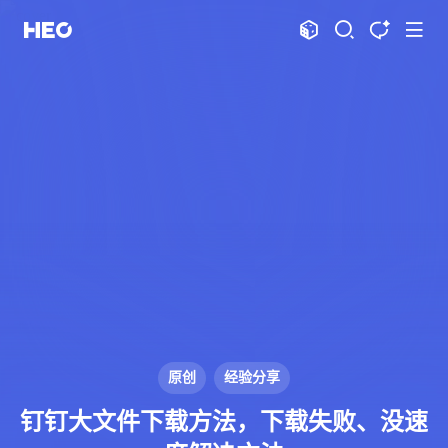
文章
标签
分类
评论
1067
75
12
11986
shift
K
关闭快捷键功能
shift
A
打开中控台
shift
M
播放音乐
shift
D
深色模式
显示模式
shift
S
站内搜索
博客
shift
T
文章全文朗读
shift
P
文章播客陪读
主页
博客
shift
C
打开AI智能对话
图片博客
HeoBBS
shift
R
随机访问
应用
shift
H
返回首页
原创
经验分享
敲木鱼
DNS测速
shift
L
友链页面
钉钉大文件下载方法，下载失败、没速
轻节食
DelSpace