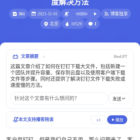
度解决方法
比例计
摸鱼
361
2021-11-01
博客独享
服务
10529
1
北京
洪墨AI
HeoMusic
公众号
图标助手
表情
文章摘要
HeoGPT
Heo
熊猫二憨
这篇文章介绍了如何在钉钉下载大文件，包括新建一
更多我的项目
个团队并提升容量、保存到云盘以及使用客户端下载
文件等步骤。同时还提供了解决钉钉文件下载失败或
文库
速度慢的方法。
全部文章
分类列表
发送
标签列表
本文支持播客陪读
x1
播放
专栏
客户用钉钉，但是我们自己不用。那么问题来了，客