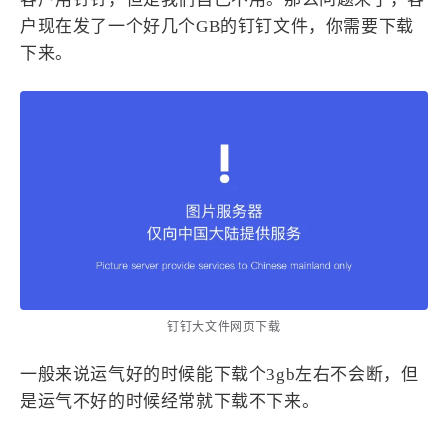
设计报告
设计分享
户现在发了一个好几个GB的钉钉文件，你需要下载
下来。
设计工具
友链
文章推荐
友链列表
我的
我的装备
我的项目
关于本站
钉钉大文件网页下载
一般来说运气好的时候能下载个3gb左右不会断，但
69
26
19
AIGC
AI绘画
AfterEffects
是运气不好的时候经常就下载不下来。
23
7
9
Chrome
Docker
Dribbble
12
11
FFmpeg
FinalCutPro