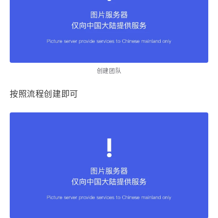
1
3
3
快捷指令
手表
攒机
427
111
12
教程
日常
智能家居
8
5
6
更新日志
混剪
潘通
75
2
4
热门
电子书
红包封面
2
66
经验分享
网页前端
创建团队
1
4
28
英雄联盟
表情
视频
按照流程创建即可
282
12
33
设计
设计报告
评测
6
153
11
读书笔记
软件
软路由
35
8
27
运维
运营
闲聊
3
8
闲聊杂谈
音乐
草东日记
Adil
HaoUp
极数本源
MysticStars
Temp Mail
好主机
狄伊
webfem
蓝易云CDN