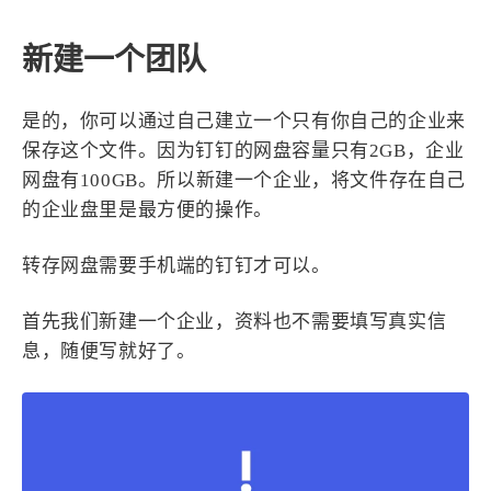
4
21
5
HeoAwards
Heocan
Heomagic
新建一个团队
54
1
Hexo
HomeAssistant
2
104
1
HomePod
Mac
NAS
是的，你可以通过自己建立一个只有你自己的企业来
2
21
11
Ollama
OpenClaw
OpenWrt
保存这个文件。因为钉钉的网盘容量只有2GB，企业
4
2
28
Origami
PHP
Photoshop
网盘有100GB。所以新建一个企业，将文件存在自己
的企业盘里是最方便的操作。
2
10
1
Principle
Python
SearXNG
83
3
126
Sketch
Sketch-Data
Swift
转存网盘需要手机端的钉钉才可以。
48
10
2
SwiftUI-100days
VI
VLOG
1
11
46
首先我们新建一个企业，资料也不需要填写真实信
Vision
Windows
iOS
息，随便写就好了。
9
19
3
illustrator
产品
优质报告
4
8
12
体验官
办公
后端
6
1
22
2
周年记
壁纸
字体
安卓
185
242
81
干货
开发
必看