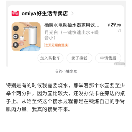
4
21
5
HeoAwards
Heocan
Heomagic
54
1
Hexo
HomeAssistant
2
104
1
HomePod
Mac
NAS
2
21
11
Ollama
OpenClaw
OpenWrt
4
2
28
Origami
PHP
Photoshop
2
10
1
Principle
Python
SearXNG
83
3
126
Sketch
Sketch-Data
Swift
我的小抽水器
48
10
2
SwiftUI-100days
VI
VLOG
特别是有的时候我需要烧水，那举着那个水壶要至少
1
11
46
Vision
Windows
iOS
举个两分钟，因为壶比较大，还没办法卡在旁边的桌
9
19
3
illustrator
产品
优质报告
子上。从始至终这个接水过程都是在锻炼自己的手臂
4
8
12
体验官
办公
后端
肌肉力量。我真的接受不来。
6
1
22
2
周年记
壁纸
字体
安卓
185
242
81
干货
开发
必看