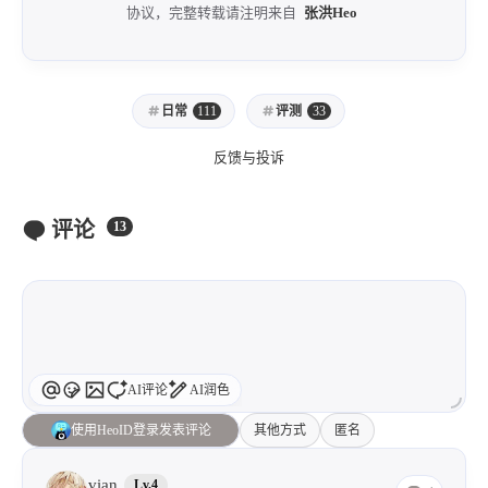
协议，完整转载请注明来自
张洪Heo
日常
111
评测
33
反馈与投诉
评论
13
AI评论
AI润色
使用HeoID登录发表评论
其他方式
匿名
vian
Lv.4