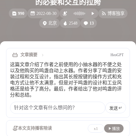
的必要和交互的拉胯
比例计
摸鱼
990
2022-08-30
博客独享
服务
2548
13
北京
洪墨AI
HeoMusic
公众号
图标助手
表情
文章摘要
HeoGPT
Heo
熊猫二憨
这篇文章介绍了作者之前使用的小抽水器的不便之处
更多我的项目
以及他购买的鸣盏自动上水器。作者分享了鸣盏的安
装过程和交互设计，指出其长按按键的操作方式和充
文库
电方式让他不太满意，但是对于鸣盏的设计和工业风
格还是给予了高分。最后，作者给出了他对鸣盏的评
全部文章
分类列表
分和总结。
发送
标签列表
专栏
本文支持播客陪读
x1
播放