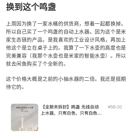
1
3
3
快捷指令
手表
攒机
换到这个鸣盏
427
111
12
教程
日常
智能家居
8
5
6
更新日志
混剪
潘通
上周因为换了一家水桶的供货商，想着一起都换掉，
所以自己买了一个鸣盏的自动上水器。因为这个是米
75
2
4
热门
电子书
红包封面
家生态链的产品，是我喜欢的工业设计风格，再加上
2
66
经验分享
网页前端
他这个是立在桌子上的。我算了一下水壶的高度也是
1
4
28
英雄联盟
表情
视频
完美兼容（我那个水壶也是米家的智能水壶）。所以
282
12
33
设计
设计报告
评测
就去闲鱼购买了个全新的。
6
153
11
读书笔记
软件
软路由
这个价格大概是之前的小抽水器的二倍。我还是挺期
35
8
27
运维
运营
闲聊
待它的。
3
8
闲聊杂谈
音乐
草东日记
Adil
HaoUp
极数本源
MysticStars
Temp Mail
好主机
狄伊
webfem
蓝易云CDN