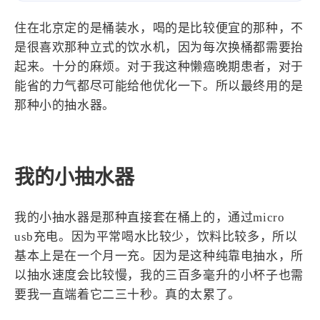
设计报告
设计分享
住在北京定的是桶装水，喝的是比较便宜的那种，不
是很喜欢那种立式的饮水机，因为每次换桶都需要抬
设计工具
起来。十分的麻烦。对于我这种懒癌晚期患者，对于
友链
能省的力气都尽可能给他优化一下。所以最终用的是
那种小的抽水器。
文章推荐
友链列表
我的
我的小抽水器
我的装备
我的项目
我的小抽水器是那种直接套在桶上的，通过micro
关于本站
usb充电。因为平常喝水比较少，饮料比较多，所以
基本上是在一个月一充。因为是这种纯靠电抽水，所
69
26
19
AIGC
AI绘画
AfterEffects
以抽水速度会比较慢，我的三百多毫升的小杯子也需
23
7
9
要我一直端着它二三十秒。真的太累了。
Chrome
Docker
Dribbble
12
11
FFmpeg
FinalCutPro