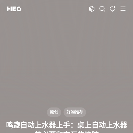
文章
标签
分类
评论
1067
75
12
11997
shift
K
关闭快捷键功能
shift
A
打开中控台
shift
M
播放音乐
shift
D
深色模式
显示模式
shift
S
站内搜索
博客
shift
T
文章全文朗读
shift
P
文章播客陪读
主页
博客
shift
C
打开AI智能对话
图片博客
HeoBBS
shift
R
随机访问
应用
shift
H
返回首页
原创
好物推荐
敲木鱼
DNS测速
shift
L
友链页面
鸣盏自动上水器上手：桌上自动上水器
轻节食
DelSpace