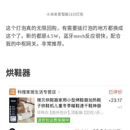
1
3
3
快捷指令
手表
攒机
427
111
12
教程
日常
智能家居
8
5
6
小米米家智能LED灯泡
更新日志
混剪
潘通
75
2
4
热门
电子书
红包封面
这个灯泡真的无限回购，有需要插灯泡的地方都换成
2
66
经验分享
网页前端
这个了。新的都是4.5W，蓝牙mesh反应很快，配合
1
4
28
我的中枢网关。非常推荐。
英雄联盟
表情
视频
282
12
33
设计
设计报告
评测
6
153
11
读书笔记
软件
软路由
烘鞋器
35
8
27
运维
运营
闲聊
3
8
闲聊杂谈
音乐
草东日记
Adil
HaoUp
极数本源
MysticStars
Temp Mail
好主机
狄伊
webfem
蓝易云CDN