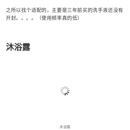
之前疫情期间买的洗手机坏了，但是结合我的使用频
率感觉完全没必要买小米的那么贵的洗手机。于是找
了个第三方的适配小米的洗手机就好了。
之所以找个适配的，主要是三年前买的洗手液还没有
开封。。。。（使用频率真的低）
沐浴露