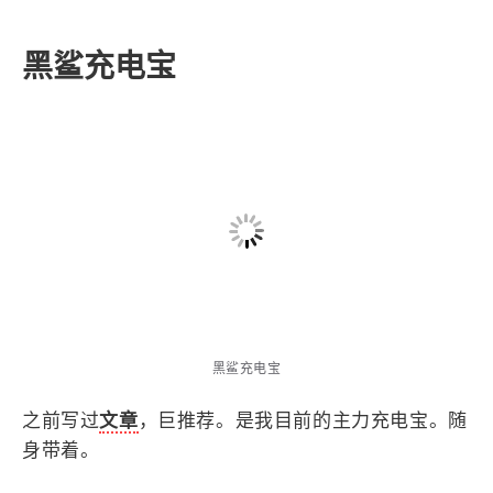
常一勺就够，洗的效果很不错。注意别买错了。
黑鲨充电宝
黑鲨充电宝
之前写过
文章
，巨推荐。是我目前的主力充电宝。随