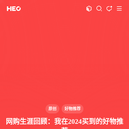
文章
标签
分类
评论
1067
75
12
11990
shift
K
关闭快捷键功能
shift
A
打开中控台
shift
M
播放音乐
shift
D
深色模式
显示模式
shift
S
站内搜索
博客
shift
T
文章全文朗读
shift
P
文章播客陪读
主页
博客
shift
C
打开AI智能对话
图片博客
HeoBBS
shift
R
随机访问
应用
shift
H
返回首页
原创
好物推荐
敲木鱼
DNS测速
shift
L
友链页面
网购生涯回顾：我在2024买到的好物推
轻节食
DelSpace