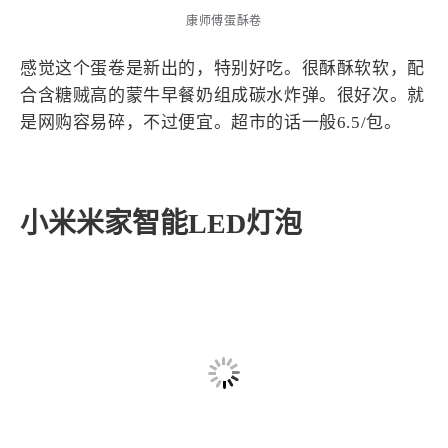
4
21
5
HeoAwards
Heocan
Heomagic
康师傅蛋酥卷
54
1
Hexo
HomeAssistant
感觉这个蛋卷是新出的，特别好吃。很酥酥软软，配
2
104
1
HomePod
Mac
NAS
合含糖贼高的蒙牛早餐奶组成碳水炸弹。很好次。就
2
21
11
Ollama
OpenClaw
OpenWrt
是网购容易碎，不过便宜。超市的话一般6.5/包。
4
2
28
Origami
PHP
Photoshop
2
10
1
Principle
Python
SearXNG
83
3
126
小米米家智能LED灯泡
Sketch
Sketch-Data
Swift
48
10
2
SwiftUI-100days
VI
VLOG
1
11
46
Vision
Windows
iOS
9
19
3
illustrator
产品
优质报告
4
8
12
体验官
办公
后端
6
1
22
2
周年记
壁纸
字体
安卓
185
242
81
干货
开发
必看