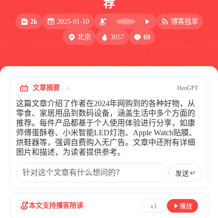
荐
比例计
摸鱼
2k
2025-01-10
博客独享
服务
3057
69
北京
洪墨AI
HeoMusic
公众号
图标助手
表情
文章摘要
HeoGPT
Heo
熊猫二憨
这篇文章介绍了作者在2024年网购到的各种好物，从
更多我的项目
零食、家居用品到数码设备，涵盖生活中多个方面的
推荐。每件产品都基于个人使用体验进行分享，如康
文库
师傅蛋酥卷、小米智能LED灯泡、Apple Watch贴膜、
烘鞋器等，强调自费购入无广告。文章中还附有详细
全部文章
分类列表
图片和描述，为读者提供参考。
发送
标签列表
专栏
本文支持播客陪读
x1
播放