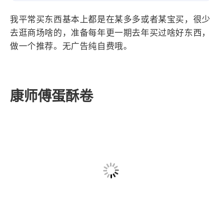
设计报告
设计分享
我平常买东西基本上都是在某多多或者某宝买，很少
去逛商场啥的，准备每年更一期去年买过啥好东西，
设计工具
做一个推荐。无广告纯自费哦。
友链
文章推荐
友链列表
康师傅蛋酥卷
我的
我的装备
我的项目
关于本站
69
26
19
AIGC
AI绘画
AfterEffects
23
7
9
Chrome
Docker
Dribbble
12
11
FFmpeg
FinalCutPro