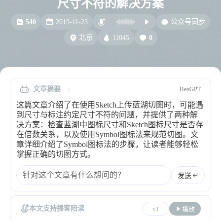
尺寸不符的解决方案
比例计
摸鱼
540
2019-11-23
公众号同步
服务
11045
0
北京
洪墨AI
HeoMusic
公众号
图标助手
表情
文章摘要
HeoGPT
Heo
熊猫二憨
这篇文章介绍了在使用Sketch上传蓝湖切图时，可能遇
更多我的项目
到尺寸与标注约定尺寸不符的问题，并提供了两种解
决方案：检查蓝湖中图标尺寸和Sketch图标尺寸是否存
文库
在倍数关系，以及使用Symbol图标法来规范切图。文
章详细介绍了Symbol图标法的步骤，让读者能够轻松
全部文章
分类列表
掌握正确的切图方式。
发送
标签列表
专栏
本文支持播客陪读
x1
播放