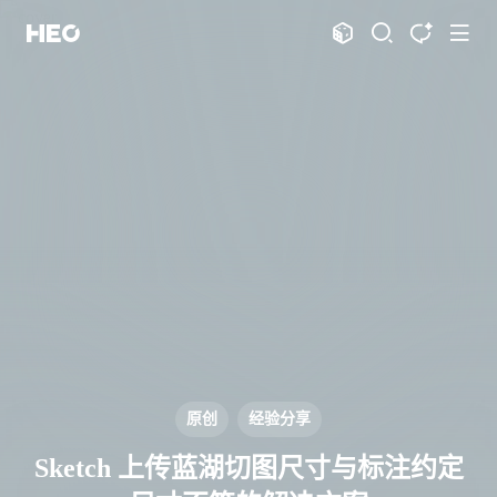
文章
标签
分类
评论
1067
75
12
11997
shift
K
关闭快捷键功能
shift
A
打开中控台
shift
M
播放音乐
shift
D
深色模式
显示模式
shift
S
站内搜索
博客
shift
T
文章全文朗读
shift
P
文章播客陪读
主页
博客
shift
C
打开AI智能对话
图片博客
HeoBBS
shift
R
随机访问
应用
shift
H
返回首页
原创
经验分享
敲木鱼
DNS测速
shift
L
友链页面
Sketch 上传蓝湖切图尺寸与标注约定
轻节食
DelSpace