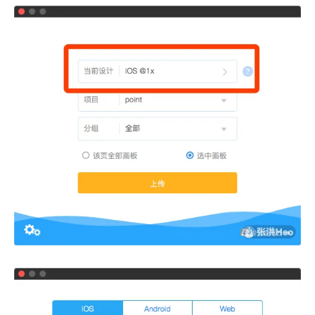
西风往事
易博集
繁中方塊社
中文独立博主聚合站
全站字数 :
909.1k