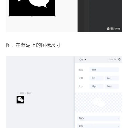
4
21
5
HeoAwards
Heocan
Heomagic
54
1
Hexo
HomeAssistant
2
104
1
HomePod
Mac
NAS
2
21
11
Ollama
OpenClaw
OpenWrt
图：在蓝湖上的图标尺寸
4
2
28
Origami
PHP
Photoshop
2
10
1
Principle
Python
SearXNG
83
3
126
Sketch
Sketch-Data
Swift
48
10
2
SwiftUI-100days
VI
VLOG
1
11
46
Vision
Windows
iOS
9
19
3
illustrator
产品
优质报告
4
8
12
体验官
办公
后端
6
1
22
2
周年记
壁纸
字体
安卓
185
242
81
干货
开发
必看