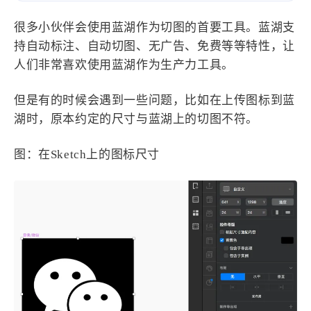
设计报告
设计分享
很多小伙伴会使用蓝湖作为切图的首要工具。蓝湖支
持自动标注、自动切图、无广告、免费等等特性，让
设计工具
人们非常喜欢使用蓝湖作为生产力工具。
友链
但是有的时候会遇到一些问题，比如在上传图标到蓝
文章推荐
友链列表
湖时，原本约定的尺寸与蓝湖上的切图不符。
我的
图：在Sketch上的图标尺寸
我的装备
我的项目
关于本站
69
26
19
AIGC
AI绘画
AfterEffects
23
7
9
Chrome
Docker
Dribbble
12
11
FFmpeg
FinalCutPro