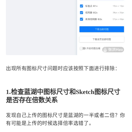
1
3
3
快捷指令
手表
攒机
427
111
12
教程
日常
智能家居
8
5
6
更新日志
混剪
潘通
75
2
4
热门
电子书
红包封面
2
66
经验分享
网页前端
1
4
28
英雄联盟
表情
视频
282
12
33
设计
设计报告
评测
出现所有图标尺寸问题时应该按照下面进行排除：
6
153
11
读书笔记
软件
软路由
35
8
27
运维
运营
闲聊
3
8
1.检查蓝湖中图标尺寸和Sketch图标尺寸
闲聊杂谈
音乐
是否存在倍数关系
草东日记
Adil
HaoUp
极数本源
发现自己上传的图标尺寸是蓝湖的一半或者二倍？你
MysticStars
Temp Mail
好主机
有可能是上传的时候选择倍率选错了。
狄伊
webfem
蓝易云CDN