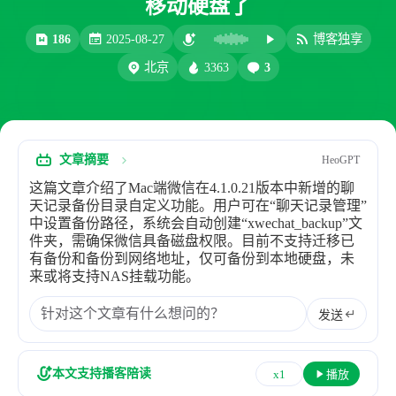
移动硬盘了
比例计
摸鱼
186
2025-08-27
博客独享
服务
3363
3
北京
洪墨AI
HeoMusic
公众号
图标助手
表情
文章摘要
HeoGPT
Heo
熊猫二憨
这篇文章介绍了Mac端微信在4.1.0.21版本中新增的聊
更多我的项目
天记录备份目录自定义功能。用户可在“聊天记录管理”
中设置备份路径，系统会自动创建“xwechat_backup”文
文库
件夹，需确保微信具备磁盘权限。目前不支持迁移已
有备份和备份到网络地址，仅可备份到本地硬盘，未
全部文章
分类列表
来或将支持NAS挂载功能。
发送
标签列表
专栏
本文支持播客陪读
x1
播放