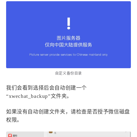
4
21
5
HeoAwards
Heocan
Heomagic
54
1
Hexo
HomeAssistant
2
104
1
HomePod
Mac
NAS
2
21
11
Ollama
OpenClaw
OpenWrt
4
2
28
Origami
PHP
Photoshop
2
10
1
Principle
Python
SearXNG
83
3
126
Sketch
Sketch-Data
Swift
自定义备份目录
48
10
2
SwiftUI-100days
VI
VLOG
我们会看到选择后会自动创建一个
1
11
46
Vision
Windows
iOS
“xwechat_backup”文件夹。
9
19
3
illustrator
产品
优质报告
4
8
12
体验官
办公
后端
如果没有自动创建文件夹，请检查是否授予微信磁盘
6
1
22
2
权限。
周年记
壁纸
字体
安卓
185
242
81
干货
开发
必看