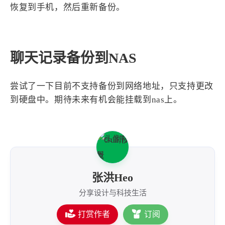
西风往事
易博集
繁中方塊社
恢复到手机，然后重新备份。
中文独立博主聚合站
全站字数 :
909.1k
聊天记录备份到NAS
尝试了一下目前不支持备份到网络地址，只支持更改
到硬盘中。期待未来有机会能挂载到nas上。
张洪Heo
分享设计与科技生活
打赏作者
订阅