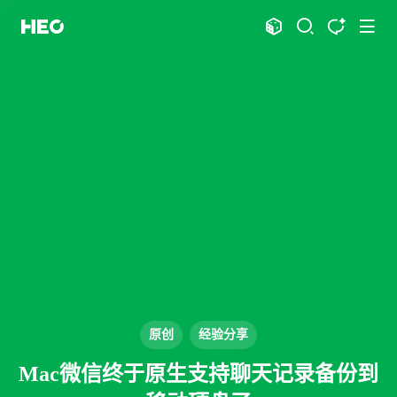
文章
标签
分类
评论
1067
75
12
11990
shift
K
关闭快捷键功能
shift
A
打开中控台
shift
M
播放音乐
shift
D
深色模式
显示模式
shift
S
站内搜索
博客
shift
T
文章全文朗读
shift
P
文章播客陪读
主页
博客
shift
C
打开AI智能对话
图片博客
HeoBBS
shift
R
随机访问
应用
shift
H
返回首页
原创
经验分享
敲木鱼
DNS测速
shift
L
友链页面
Mac微信终于原生支持聊天记录备份到
轻节食
DelSpace