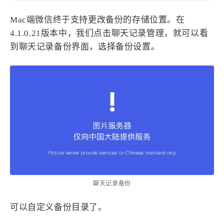
设计报告
设计分享
Mac端微信终于支持更改备份的存储位置。在
4.1.0.21版本中，我们点击聊天记录管理，就可以看
设计工具
到聊天记录备份界面，选择备份设置。
友链
文章推荐
友链列表
我的
我的装备
我的项目
关于本站
聊天记录备份
69
26
19
AIGC
AI绘画
AfterEffects
23
7
9
Chrome
Docker
Dribbble
可以自定义备份目录了。
12
11
FFmpeg
FinalCutPro