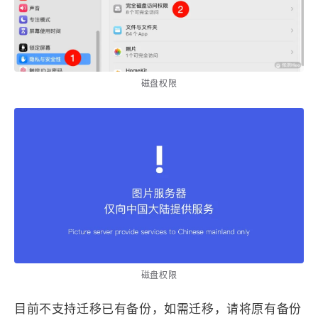
1
3
3
快捷指令
手表
攒机
427
111
12
教程
日常
智能家居
8
5
6
更新日志
混剪
潘通
75
2
4
热门
电子书
红包封面
磁盘权限
2
66
经验分享
网页前端
1
4
28
英雄联盟
表情
视频
282
12
33
设计
设计报告
评测
6
153
11
读书笔记
软件
软路由
35
8
27
运维
运营
闲聊
3
8
闲聊杂谈
音乐
草东日记
Adil
HaoUp
极数本源
磁盘权限
MysticStars
Temp Mail
好主机
狄伊
webfem
蓝易云CDN
目前不支持迁移已有备份，如需迁移，请将原有备份