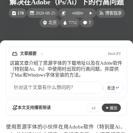
解决在Adobe（Ps/Ai）下的行高问题
洪绘电子章
洪绘历史记录
178
2020-08-25
博客独享
服务
7752
7
北京
洪墨AI
公众号
音乐播放
表情
文章摘要
HeoGPT
Heo
熊猫二憨
这篇文章介绍了思源字体的下载地址以及在Adobe软件
更多我的项目
（特别是Ai、Ps）中使用时出现的行高问题，并提供
了Mac和Windows字体安装的方法。
文库
发送
全部文章
分类列表
本文支持播客陪读
x1
播放
标签列表
专栏
使用思源字体的小伙伴在用Adobe软件（特别是Ai、