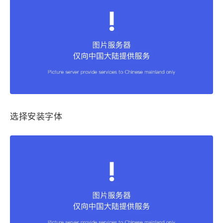
1
3
3
快捷指令
手表
攒机
428
111
12
教程
日常
智能家居
9
5
6
更新日志
混剪
潘通
75
2
4
热门
电子书
红包封面
2
67
经验分享
网页前端
1
4
28
英雄联盟
表情
视频
282
12
33
设计
设计报告
评测
选择安装字体
6
154
11
读书笔记
软件
软路由
35
8
27
运维
运营
闲聊
3
9
闲聊杂谈
音乐
草东日记
Adil
HaoUp
极数本源
鸭鸭工具
MysticStars
Temp Mail
好主机
狄伊
webfem
蓝易云CDN