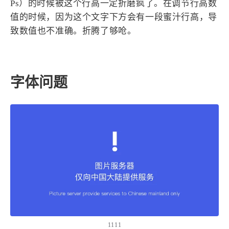
Ps）的时候被这个行高一定折磨疯了。在调节行高数
设计报告
设计分享
值的时候，因为这个文字下方会有一段蜜汁行高，导
致数值也不准确。折腾了够呛。
设计工具
友链
字体问题
文章推荐
友链列表
我的
我的装备
我的项目
关于本站
70
26
19
AIGC
AI绘画
AfterEffects
23
7
9
Chrome
Docker
Dribbble
1111
12
11
FFmpeg
FinalCutPro