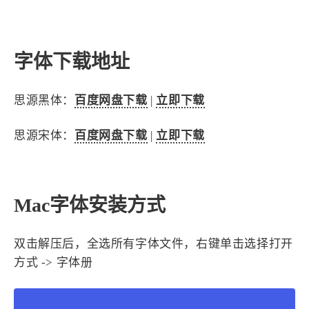
4
21
5
HeoAwards
Heocan
Heomagic
54
1
Hexo
HomeAssistant
字体下载地址
2
104
1
HomePod
Mac
NAS
2
21
11
Ollama
OpenClaw
OpenWrt
思源黑体：
百度网盘下载
|
立即下载
4
2
28
Origami
PHP
Photoshop
2
10
1
思源宋体：
百度网盘下载
|
立即下载
Principle
Python
SearXNG
83
3
126
Sketch
Sketch-Data
Swift
48
10
2
SwiftUI-100days
VI
VLOG
Mac字体安装方式
1
11
46
Vision
Windows
iOS
9
19
3
illustrator
产品
优质报告
双击解压后，全选所有字体文件，右键单击选择打开
4
8
12
体验官
办公
后端
方式 -> 字体册
6
1
22
2
周年记
壁纸
字体
安卓
186
242
81
干货
开发
必看