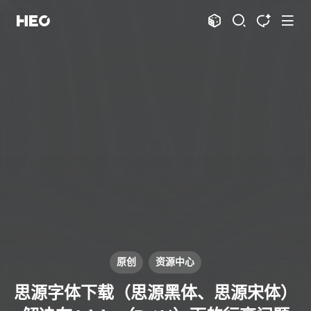
文章
标签
分类
评论
1069
75
12
12010
shift
K
关闭快捷键功能
shift
A
打开中控台
shift
M
播放音乐
shift
D
深色模式
显示模式
shift
S
站内搜索
博客
shift
T
文章全文朗读
shift
P
文章播客陪读
主页
博客
shift
C
打开AI智能对话
HeoLog
shift
R
随机访问
应用
shift
H
返回首页
原创
资源中心
洪绘敲木鱼
DNS测速
shift
L
友链页面
思源字体下载（思源黑体、思源宋体）
洪绘压图
洪绘动图