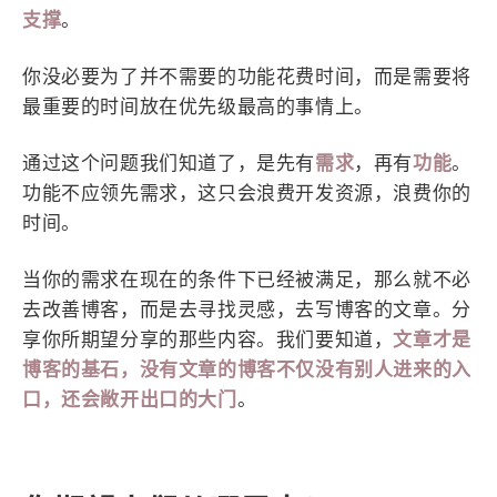
1
3
3
快捷指令
手表
攒机
支撑
。
427
111
12
教程
日常
智能家居
你没必要为了并不需要的功能花费时间，而是需要将
8
5
6
更新日志
混剪
潘通
最重要的时间放在优先级最高的事情上。
75
2
4
热门
电子书
红包封面
2
66
经验分享
网页前端
通过这个问题我们知道了，是先有
需求
，再有
功能
。
功能不应领先需求，这只会浪费开发资源，浪费你的
1
4
28
英雄联盟
表情
视频
时间。
282
12
33
设计
设计报告
评测
6
153
11
读书笔记
软件
软路由
当你的需求在现在的条件下已经被满足，那么就不必
35
8
27
运维
运营
闲聊
去改善博客，而是去寻找灵感，去写博客的文章。分
享你所期望分享的那些内容。我们要知道，
文章才是
3
8
闲聊杂谈
音乐
博客的基石，没有文章的博客不仅没有别人进来的入
口，还会敞开出口的大门
。
草东日记
Adil
HaoUp
极数本源
MysticStars
Temp Mail
好主机
狄伊
webfem
蓝易云CDN