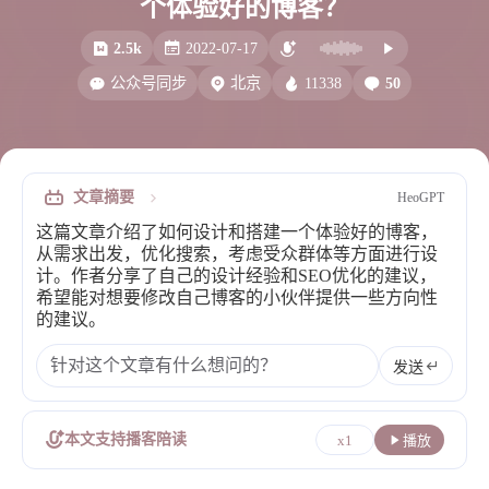
个体验好的博客？
比例计
摸鱼
2.5k
2022-07-17
服务
11338
50
公众号同步
北京
洪墨AI
HeoMusic
公众号
图标助手
表情
文章摘要
HeoGPT
Heo
熊猫二憨
这篇文章介绍了如何设计和搭建一个体验好的博客，
更多我的项目
从需求出发，优化搜索，考虑受众群体等方面进行设
计。作者分享了自己的设计经验和SEO优化的建议，
文库
希望能对想要修改自己博客的小伙伴提供一些方向性
的建议。
全部文章
分类列表
发送
标签列表
本文支持播客陪读
x1
播放
专栏