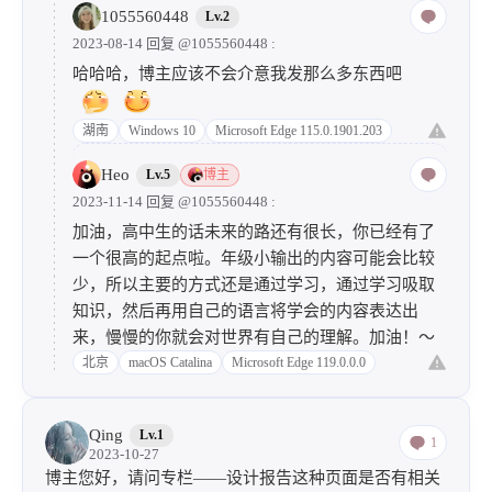
时间，并且耽误了写博文，可谓是捡了芝麻丢了西瓜！
1055560448
Lv.2
反映到学习上也是如此（高一学生一枚），我经常在开
2023-08-14 回复
@1055560448
:
始学习前列各种计划，作息表之类的，但是内容却没有
哈哈哈，博主应该不会介意我发那么多东西吧
落地，一直说磨刀不误砍柴工，但是我认为只有开始做
才能更好的规划！争取在以后提升学习和编程的效率，
湖南
Windows 10
Microsoft Edge 115.0.1901.203
明确重点，逐个击破！
这是我第一次写读其他博主文章的感悟，当然感悟有点
Heo
Lv.5
博主
片面且似乎与整篇文章的重点不在同一轨道上，但
2023-11-14 回复
@1055560448
:
是……
加油，高中生的话未来的路还有很长，你已经有了
一个很高的起点啦。年级小输出的内容可能会比较
少，所以主要的方式还是通过学习，通过学习吸取
知识，然后再用自己的语言将学会的内容表达出
来，慢慢的你就会对世界有自己的理解。加油！～
北京
macOS Catalina
Microsoft Edge 119.0.0.0
Qing
Lv.1
1
2023-10-27
博主您好，请问专栏——设计报告这种页面是否有相关