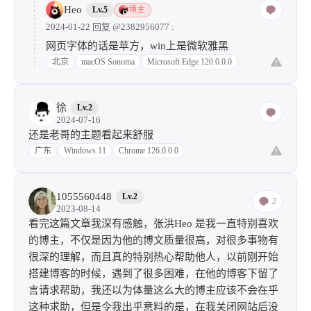
Heo
Lv.5
博主
2024-01-22 回复
@2382956077
:
网页字体的话是苹方，win上是微软雅黑
北京
macOS Sonoma
Microsoft Edge 120.0.0.0
徐
Lv.2
2024-07-16
还是老哥的主题看起来舒服
广东
Windows 11
Chrome 126.0.0.0
1055560448
Lv.2
2
2023-08-14
看完这篇文章我深有感触，张洪Heo 是我一直特别喜欢
的博主，不仅是因为他的博文质量很高，对很多事物有
很深的理解，而且真的特别热心帮助他人，以前刚开始
搭建博客的时候，遇到了很多困难，在他的博客下留了
言请求帮助，我还以为体量这么大的博主应该不会在乎
这种求助，但是令我出乎意料的是，在我关闭网站后没