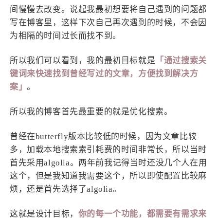
间慢慢去改变。说起我最初想要将自己遇到的问题都
4
21
5
HeoAwards
Heocan
Heomagic
写在博客里，这样下次自己再次遇到的时候，不会因
54
1
Hexo
HomeAssistant
为相隔的时间过长而找不到。
2
104
1
HomePod
Mac
NAS
所以我们可以看到，我的最初目标就是
「通过搜索关
2
21
11
Ollama
OpenClaw
OpenWrt
键词来快速找到曾经写过的文章，方便找到解决方
4
2
28
Origami
PHP
Photoshop
案」
。
2
10
1
Principle
Python
SearXNG
83
3
126
所以我的博客首先最重要的就是优化搜索。
Sketch
Sketch-Data
Swift
48
10
2
SwiftUI-100days
VI
VLOG
曾经在butterfly版本比较低的时候，因为文章比较
1
11
46
Vision
Windows
iOS
多，加载本地搜索索引耗费的时间非常长，所以当时
9
19
3
illustrator
产品
优质报告
首先采用algolia。两年前我记得当时还没几个人在用
4
8
12
这个，但是我知道我需要这个，所以即使配置比较麻
体验官
办公
后端
烦，还是首先选择了algolia。
6
1
22
2
周年记
壁纸
字体
安卓
185
242
81
干货
开发
必看
这就是设计目标，
你的每一个功能，都需要有需求来