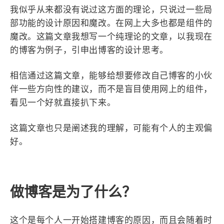
设计报告
设计分享
我似乎从来都没有说过这方面的理论，只说过一些局
部功能的设计原因和魔改。在网上大多也都是组件的
魔改。这篇文章我想写一个纯理论的文章，以我现在
设计工具
的博客为例子，引申出博客的设计思考。
友链
相信通过这篇文章，能够给想要修改自己博客的小伙
文章推荐
友链列表
伴一些方向性的建议，而不是盲目使用网上的组件，
我的
看见一个好就直接扒下来。
我的装备
我的项目
这篇文章也只是阐述我的理解，可能有个人的主观偏
好。
关于本站
69
26
19
做博客是为了什么？
AIGC
AI绘画
AfterEffects
23
7
9
Chrome
Docker
Dribbble
这个是每个人一开始搭建博客的原因，而且会随着时
12
11
FFmpeg
FinalCutPro