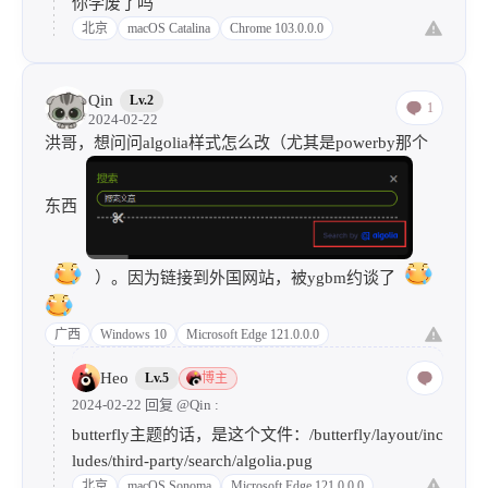
你学废了吗
北京
macOS Catalina
Chrome 103.0.0.0
Qin
Lv.2
1
2024-02-22
洪哥，想问问algolia样式怎么改（尤其是powerby那个
东西
）。因为链接到外国网站，被ygbm约谈了
广西
Windows 10
Microsoft Edge 121.0.0.0
Heo
Lv.5
博主
2024-02-22 回复
@Qin
:
butterfly主题的话，是这个文件：/butterfly/layout/inc
ludes/third-party/search/algolia.pug
北京
macOS Sonoma
Microsoft Edge 121.0.0.0