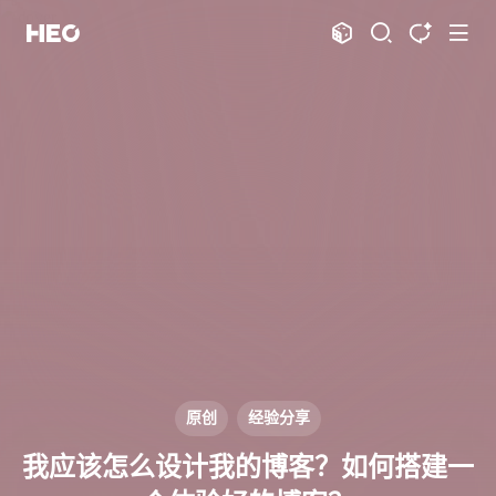
文章
标签
分类
评论
1067
75
12
11986
shift
K
关闭快捷键功能
shift
A
打开中控台
shift
M
播放音乐
shift
D
深色模式
显示模式
shift
S
站内搜索
博客
shift
T
文章全文朗读
shift
P
文章播客陪读
主页
博客
shift
C
打开AI智能对话
图片博客
HeoBBS
shift
R
随机访问
应用
shift
H
返回首页
原创
经验分享
敲木鱼
DNS测速
shift
L
友链页面
我应该怎么设计我的博客？如何搭建一
轻节食
DelSpace