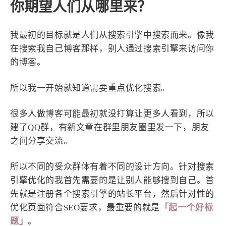
你期望人们从哪里来？
西风往事
易博集
繁中方塊社
中文独立博主聚合站
我最初的目标就是人们从搜索引擎中搜索而来。像我
在搜索我自己博客那样，别人通过搜索引擎来访问你
全站字数 :
909.1k
的博客。
所以我一开始就知道需要重点优化搜索。
很多人做博客可能最初就没打算让更多人看到，所以
建了QQ群，有新文章在群里朋友圈里发一下，朋友
之间分享交流。
所以不同的受众群体有着不同的设计方向。针对搜索
引擎优化的我首先需要的是让别人能够搜到自己。首
先就是注册各个搜索引擎的站长平台，然后针对性的
优化页面符合SEO要求，最重要的就是
「起一个好标
题」
。