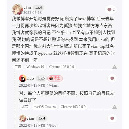
vian
Lv.4
2
2022-07-18
我做博客开始时是觉得好玩 所搞了hexo博客 后来去年
十月份再次捡起博客是因为孤独 想找个地方写点东西
我博客就像我的日记 不在乎seo 甚至有点不想别人找到
我 确切的说是不想让熟识的人找到 本来我用hexo的 但
是那个网址我之前大学士炫耀过 所以买了vian.top域名
慢慢的换成了typecho 就这样持续到现在 真正记录的时
间还不到一年
广东
Windows 10
Chrome 103.0.0.0
Heo
Lv.5
博主
2022-07-18 回复
@vian
:
对，每个人所期望的目标不同，按照自己的目标去
做最好了
北京
macOS Catalina
Chrome 103.0.0.0
vian
Lv.4
2022-07-18 回复
@Heo
: