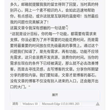
多久，邮箱就提醒我我的留言得到了回复，当时真的特
别开心，网上一个素不相识的人，会如此迅速地帮助
你，有点感动，或许这就是互联网的温度吧！当然最后
我的问题也完美解决了！
这篇文章令我深有感触的一句话是👇
“这就是设计目标，你的每一个功能，都需要有需求来
支撑。你没必要为了并不需要的功能花费时间，而是需
要将最重要的时间放在优先级最高的事情上。通过这个
问题我们知道了，是先有需求，再有功能。功能不应领
先需求，这只会浪费开发资源，浪费你的时间。当你的
需求在现在的条件下已经被满足，那么就不必去改善博
客，而是去寻找灵感，去写博客的文章。分享你所期望
分享的那些内容。我们要知道，文章才是博客的基石，
没有文章的博客不仅没有别人进来的入口，还会敞开出
口的大门。”
搭建博客的这些天，我花费了许多时间在主题美化和一
展开
些不重要的功能上，我以前一直安慰自己这可以提升自
湖南
Windows 10
Microsoft Edge 115.0.1901.203
己的能力，结果是我的能力没有提升，而且浪费了大量