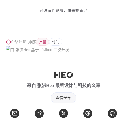
西风往事
易博集
繁中方塊社
还没有评论哦，快来抢首评
中文独立博主聚合站
全站字数 :
908.7k
0 条评论
排序
质量
时间
来自 张洪Heo 最新设计与科技的文章
查看全部