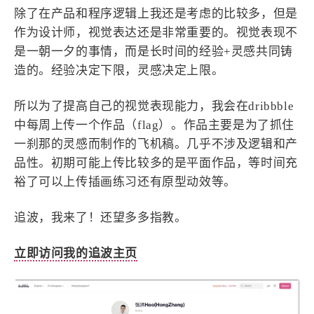
设计报告
设计分享
除了在产品和程序逻辑上我还是考虑的比较多，但是
作为设计师，视觉表达还是非常重要的。视觉表现不
是一朝一夕的事情，而是长时间的经验+灵感共同铸
设计工具
造的。经验决定下限，灵感决定上限。
友链
所以为了提高自己的视觉表现能力，我会在dribbble
文章推荐
友链列表
中每周上传一个作品（flag）。作品主要是为了抓住
我的
一刹那的灵感而制作的飞机稿。几乎不涉及逻辑和产
品性。初期可能上传比较多的是平面作品，等时间充
我的装备
我的项目
裕了可以上传插画练习还有原型动效等。
追波，我来了！还望多多指教。
关于本站
立即访问我的追波主页
69
26
19
AIGC
AI绘画
AfterEffects
23
7
9
Chrome
Docker
Dribbble
12
11
FFmpeg
FinalCutPro