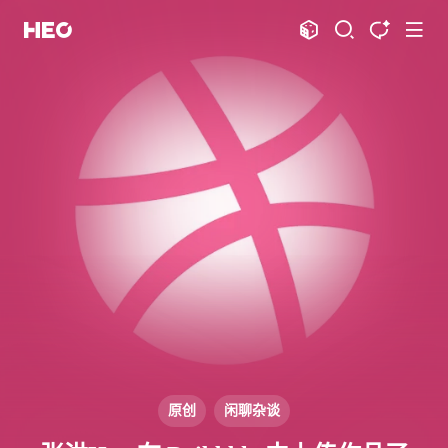
文章
标签
分类
评论
1066
75
12
11966
shift
K
关闭快捷键功能
shift
A
打开中控台
shift
M
播放音乐
shift
D
深色模式
显示模式
shift
S
站内搜索
博客
shift
T
文章全文朗读
shift
P
文章播客陪读
主页
博客
shift
C
打开AI智能对话
图片博客
HeoBBS
shift
R
随机访问
应用
shift
H
返回首页
敲木鱼
DNS测速
shift
L
友链页面
原创
闲聊杂谈
轻节食
DelSpace