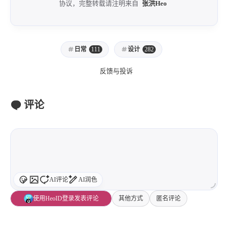
协议，完整转载请注明来自
张洪Heo
1
3
3
快捷指令
手表
攒机
427
111
12
教程
日常
智能家居
7
5
6
更新日志
混剪
潘通
日常
111
设计
282
75
2
4
热门
电子书
红包封面
反馈与投诉
2
66
经验分享
网页前端
1
4
28
英雄联盟
表情
视频
评论
282
12
33
设计
设计报告
评测
6
152
11
读书笔记
软件
软路由
35
8
27
运维
运营
闲聊
3
8
闲聊杂谈
音乐
AI评论
AI润色
草东日记
Adil
HaoUp
极数本源
使用HeoID登录发表评论
其他方式
匿名评论
MysticStars
Temp Mail
好主机
狄伊
webfem
蓝易云CDN