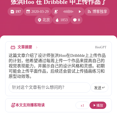
张洪Hoo 在 Dribbble 中上传作品了
比例计
摸鱼
197
2020-03-29
博客独享
服务
1853
0
北京
洪墨AI
HeoMusic
公众号
图标助手
表情
文章摘要
HeoGPT
Heo
熊猫二憨
这篇文章介绍了设计师张洪Hoo在Dribbble上上传作品
更多我的项目
的计划，他希望通过每周上传一个作品来提高自己的
视觉表现能力，并展示自己的设计风格和灵感。初期
文库
可能会上传平面作品，后续还会尝试上传插画练习和
原型动效等。
全部文章
分类列表
发送
标签列表
本文支持播客陪读
x1
播放
专栏