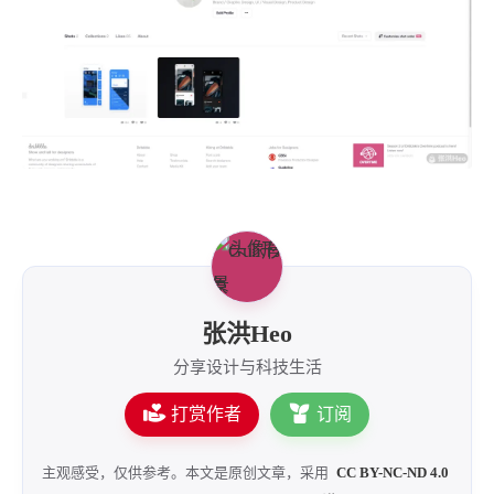
4
21
5
HeoAwards
Heocan
Heomagic
54
1
Hexo
HomeAssistant
2
104
1
HomePod
Mac
NAS
2
21
11
Ollama
OpenClaw
OpenWrt
4
2
28
Origami
PHP
Photoshop
2
10
1
Principle
Python
SearXNG
83
3
126
Sketch
Sketch-Data
Swift
48
10
2
SwiftUI-100days
VI
VLOG
1
11
46
Vision
Windows
iOS
张洪Heo
9
18
3
illustrator
产品
优质报告
分享设计与科技生活
4
8
12
体验官
办公
后端
打赏作者
订阅
6
1
22
2
周年记
壁纸
字体
安卓
185
242
81
干货
开发
必看
主观感受，仅供参考。本文是原创文章，采用
CC BY-NC-ND 4.0