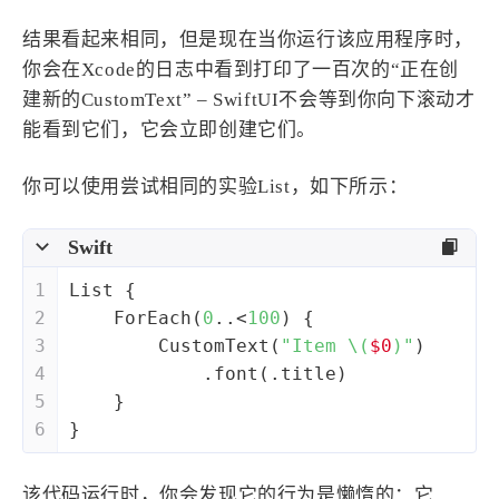
结果看起来相同，但是现在当你运行该应用程序时，
你会在Xcode的日志中看到打印了一百次的“正在创
建新的CustomText” – SwiftUI不会等到你向下滚动才
能看到它们，它会立即创建它们。
你可以使用尝试相同的实验List，如下所示：
Swift
1
List
 {
2
ForEach
(
0
..<
100
) {
3
CustomText
(
"Item 
\(
$0
)
"
)
4
            .font(.title)
5
    }
6
}
该代码运行时，你会发现它的行为是懒惰的：它