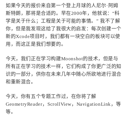
设计报告
设计分享
如果今天的报价来自第一个登上月球的人尼尔·阿姆
斯特朗，那将是合适的。早在2000年，他就说：“科
学是关于什么；工程是关于可能的事情。” 我不了解
设计工具
你，但是我发现这给了我很大的启发：每次创建一个
友链
新的Xcode项目时，我们都有一块空白的板块可以使
用，而这正是我们想要的。
文章推荐
友链列表
我的
今天，我们正在学习构建Moonshot的技术，但是与
所有正在学习的技术一样，它们构成了你更广泛的知
我的装备
我的项目
识的一部分，供你在未来几年中随心所欲地进行混合
和重新混合。
关于本站
今天，你有五个专题工作过，在你将了解
GeometryReader，ScrollView，NavigationLink，等
69
26
19
AIGC
AI绘画
AfterEffects
等。
23
7
9
Chrome
Docker
Dribbble
12
11
FFmpeg
FinalCutPro