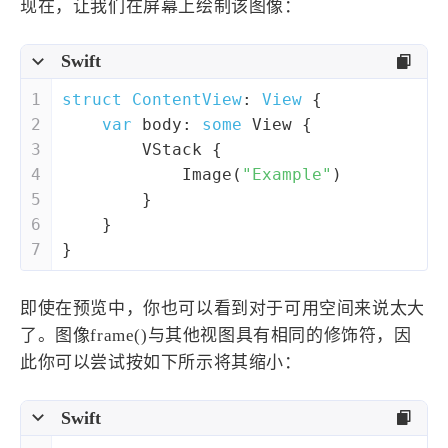
现在，让我们在屏幕上绘制该图像：
1
3
3
快捷指令
手表
攒机
427
111
12
教程
日常
智能家居
Swift
7
5
6
更新日志
混剪
潘通
1
struct
ContentView
: 
View
{
75
2
4
热门
电子书
红包封面
2
var
 body: 
some
View
 {
2
66
经验分享
网页前端
3
VStack
 {
1
4
28
4
Image
(
"Example"
)
英雄联盟
表情
视频
5
        }
282
12
33
设计
设计报告
评测
6
    }
6
152
11
读书笔记
软件
软路由
7
}
35
8
27
运维
运营
闲聊
3
8
即使在预览中，你也可以看到对于可用空间来说太大
闲聊杂谈
音乐
了。图像frame()与其他视图具有相同的修饰符，因
此你可以尝试按如下所示将其缩小：
草东日记
Adil
HaoUp
极数本源
MysticStars
Temp Mail
好主机
Swift
狄伊
webfem
蓝易云CDN