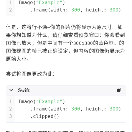
1
Image
(
"Example"
)
西风往事
易博集
繁中方塊社
2
    .frame(width: 
300
, height: 
300
)
中文独立博主聚合站
但是，这将行不通–你的图片仍将显示为原尺寸。如
全站字数 :
908.7k
果你想知道为什么，请仔细查看预览窗口：你会看到
图像已放大，但是中间有一个300x300的蓝色框。的
图像视图的帧已被正确设定，但内容的图像仍显示为
原始大小。
尝试将图像更改为此：
Swift
1
Image
(
"Example"
)
2
    .frame(width: 
300
, height: 
300
)
3
    .clipped()