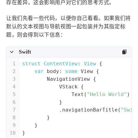
存在差异，这会影响用户对它们的思考方式。
让我们先看一些代码，以便你自己看看。如果我们将
默认的文本视图与导航视图一起包装并为其指定标
题，则会得到以下信息：
Swift
1
struct
ContentView
: 
View
{
2
var
 body: 
some
View
 {
3
NavigationView
 {
4
VStack
 {
5
Text
(
"Hello World"
)
6
            }
7
            .navigationBarTitle(
"Swif
8
        }
9
    }
10
}