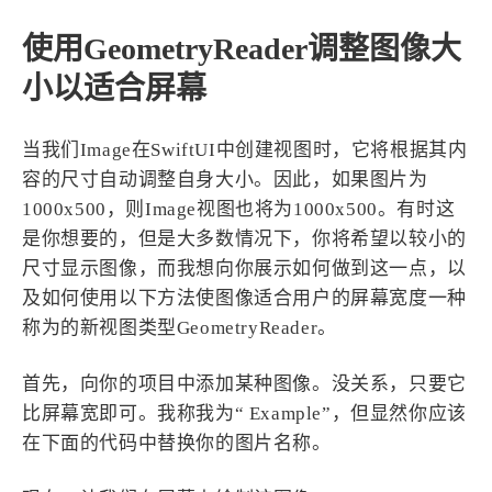
4
21
5
HeoAwards
Heocan
Heomagic
使用GeometryReader调整图像大
54
1
Hexo
HomeAssistant
小以适合屏幕
2
104
1
HomePod
Mac
NAS
2
21
11
Ollama
OpenClaw
OpenWrt
当我们Image在SwiftUI中创建视图时，它将根据其内
4
2
28
容的尺寸自动调整自身大小。因此，如果图片为
Origami
PHP
Photoshop
1000x500，则Image视图也将为1000x500。有时这
2
10
1
Principle
Python
SearXNG
是你想要的，但是大多数情况下，你将希望以较小的
83
3
126
Sketch
Sketch-Data
Swift
尺寸显示图像，而我想向你展示如何做到这一点，以
48
10
2
SwiftUI-100days
VI
VLOG
及如何使用以下方法使图像适合用户的屏幕宽度一种
1
11
46
Vision
Windows
iOS
称为的新视图类型GeometryReader。
9
18
3
illustrator
产品
优质报告
首先，向你的项目中添加某种图像。没关系，只要它
4
8
12
体验官
办公
后端
比屏幕宽即可。我称我为“ Example”，但显然你应该
6
1
22
2
周年记
壁纸
字体
安卓
在下面的代码中替换你的图片名称。
185
242
81
干货
开发
必看