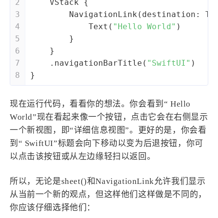
2
VStack
 {
3
NavigationLink
(destination: 
Te
4
Text
(
"Hello World"
)
5
        }
6
    }
7
    .navigationBarTitle(
"SwiftUI"
)
8
}
现在运行代码，看看你的想法。你会看到“ Hello
World”现在看起来像一个按钮，点击它会在右侧显示
一个新视图，即“详细信息视图”。更好的是，你会看
到“ SwiftUI”标题会向下移动以变为后退按钮，你可
以点击该按钮或从左边缘轻扫以返回。
所以，无论是sheet()和NavigationLink允许我们显示
从当前一个新的观点，但这样他们这样做是不同的，
你应该仔细选择他们：