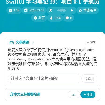
SwiftUI 学习笔记 39：项目 8-1 宇航员
比例计
摸鱼
3.5k
2020-03-11
博客独享
服务
1698
0
北京
洪墨AI
HeoMusic
公众号
图标助手
表情
文章摘要
HeoGPT
Heo
熊猫二憨
这篇文章介绍了如何使用SwiftUI中的GeometryReader
更多我的项目
视图类型来调整图像大小以适合屏幕，并介绍了
ScrollView、NavigationLink等其他有用的视图类型。通
文库
过示例项目“宇航员”，帮助读者熟悉这些视图类型的使
用方法。
全部文章
分类列表
发送
标签列表
本文支持播客陪读
x1
播放
专栏