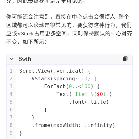
充，因此最终视图是完全可见的。
你可能还会注意到，直接在中心点击会很烦人–整个
区域都可以滚动是很常见的。要获得这种行为，我们
应该VStack占用更多空间，同时保持默认的中心对齐
不变，如下所示：
Swift
1
ScrollView
(.vertical) {
2
VStack
(spacing: 
10
) {
3
ForEach
(
0
..<
100
) {
4
Text
(
"Item 
\(
$0
)
"
)
5
                .font(.title)
6
        }
7
    }
8
    .frame(maxWidth: .infinity)
9
}