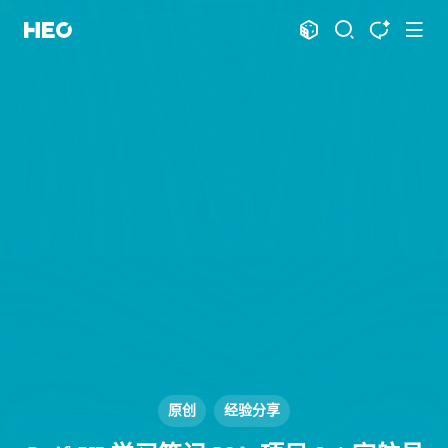
文章
标签
分类
评论
1066
75
12
11975
shift
K
关闭快捷键功能
shift
A
打开中控台
shift
M
播放音乐
shift
D
深色模式
显示模式
shift
S
站内搜索
博客
shift
T
文章全文朗读
shift
P
文章播客陪读
主页
博客
shift
C
打开AI智能对话
图片博客
HeoBBS
shift
R
随机访问
应用
shift
H
返回首页
敲木鱼
DNS测速
shift
L
友链页面
原创
经验分享
轻节食
DelSpace