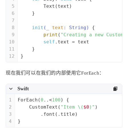
5
Text
(text)
6
    }
7
8
init
(
_
text
: 
String
)
 {
9
print
(
"Creating a new CustomT
10
self
.text 
=
 text
11
    }
12
}
现在我们可以在我们的内部使用它ForEach：
Swift
1
ForEach
(
0
..<
100
) {
2
CustomText
(
"Item 
\(
$0
)
"
)
3
        .font(.title)
4
}