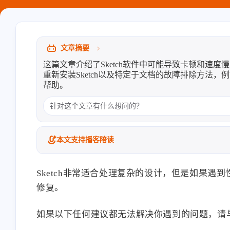
llms.txt它都不知道用的，希望
Heo
熊猫二憨
整上WebMCP能让AI主动去寻
找最简便的方式
标签: 设计报告 | 张洪Heo
洪绘烧纸：一个网页在线电
纸，电子祭祀工具 | 张洪Heo
文章摘要
Hexvork
LiuShen
8/8
这篇文章介绍了Sketch软件中可能导致卡顿和速
重新安装Sketch以及特定于文档的故障排除方法
1000万以内最好的玩具哇哇哇
666继赛博烧纸后又一破
帮助。
哇
本文支持播客陪读
洪绘敲木鱼支持“竹知了”模式
洪绘敲木鱼支持“竹知了”模
了，可以自定义音效的电子竹知了
了，可以自定义音效的电子竹
App | 张洪Heo
App | 张洪Heo
Sketch非常适合处理复杂的设计，但是如果
修复。
如果以下任何建议都无法解决你遇到的问题，请