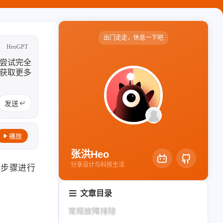
轻节食
DelSpace
比例计
摸鱼
出门走走，休息一下吧
HeoGPT
服务
、尝试完全
洪墨AI
HeoMusic
方获取更多
公众号
图标助手
发送
2024
2023
表情
125
110
篇
篇
Heo
熊猫二憨
播放
2020
全部文章
张洪Heo
更多我的项目
319
1067
篇
篇
分享设计与科技生活
些步骤进行
文库
文章目录
全部文章
分类列表
常规故障排除