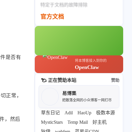
标签列表
特定于文档的故障排除
专栏
官方文档
设计报告
设计分享
设计工具
插件是否有
友链
将本博客接入到你的
OpenClaw
文章推荐
友链列表
正在赞助本站
赞助
我的
易博集
一切正常，
我的装备
我的项目
把散落全网的小众博客一网打尽
草东日记
Adil
HaoUp
极数本源
关于本站
插件，然后
MysticStars
Temp Mail
好主机
狄伊
webfem
蓝易云CDN