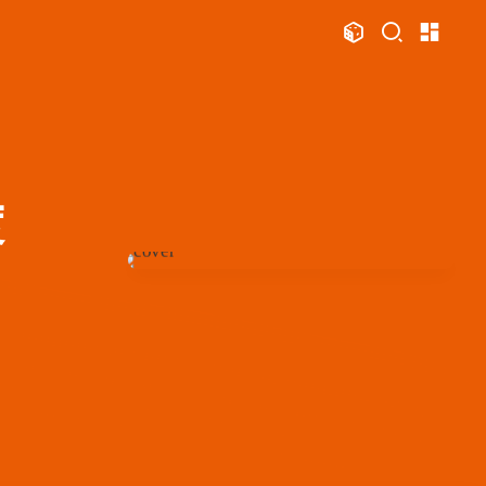
文章
标签
分类
评论
1067
75
12
11997
本站
126
111
104
83
81
75
Swift
日常
Mac
Sketch
必看
热门
48
46
35
33
28
28
s
iOS
运维
评测
视频
Photoshop
21
21
19
19
12
n
OpenClaw
AfterEffects
产品
智能家居
度
1
11
11
11
10
10
显示模式
OpenWrt
软路由
Windows
Python
VI
8
8
7
6
6
6
公
运营
Docker
读书笔记
潘通
周年记
博客
4
4
4
3
3
3
ami
体验官
红包封面
攒机
闲聊杂谈
手表
主页
博客
2
2
2
2
2
2
享
Principle
VLOG
Ollama
PHP
安卓
图片博客
HeoBBS
1
1
1
1
Vision
NAS
SearXNG
英雄联盟
应用
敲木鱼
DNS测速