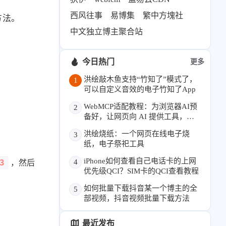
69
26
19
AIGC
AI绘画
AfterEffects
西风往事
易博集
繁中方塊社
方法。
23
7
9
Chrome
Docker
Dribbble
中文独立博主聚合站
12
11
FFmpeg
FinalCutPro
4
21
5
HeoAwards
Heocan
Heomagic
今日热门
更多
54
1
Hexo
HomeAssistant
洪绘敲木鱼支持“竹知了”模式了，
1
可以自定义音效的电子竹知了App
2
104
1
HomePod
Mac
NAS
WebMCP适配教程：为浏览器AI预
2
21
11
2
Ollama
OpenClaw
OpenWrt
备好，让网页向 AI 提供工具，本
4
2
28
Origami
PHP
Photoshop
博客已支持
洪绘烧纸：一个网页在线电子烧
3
2
10
1
Principle
Python
SearXNG
纸，电子祭祀工具
83
3
126
Sketch
Sketch-Data
Swift
iPhone如何查看自己电话卡的上网
4
3
，然后
优先级QCI？SIM卡的QCI查看教程
48
10
2
SwiftUI-100days
VI
VLOG
如何批量下载抖音某一个博主的全
5
1
11
46
Vision
Windows
iOS
部视频，抖音视频批量下载方法
9
19
3
illustrator
产品
优质报告
最近发布
4
8
12
体验官
办公
后端