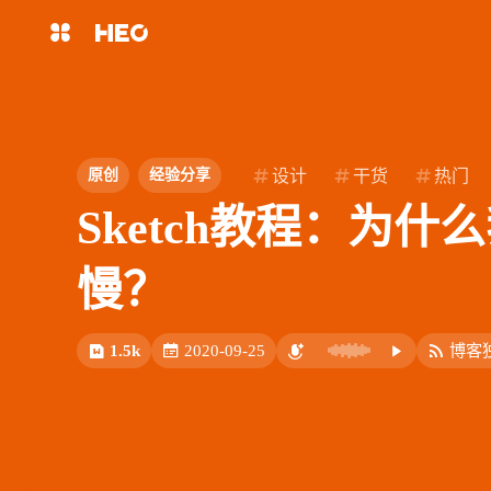
互动
最近评论
主页
博客
slowbyte
zjhcx
shift
K
关闭快捷键功能
8/9
图片博客
HeoBBS
shift
A
打开中控台
哈哈哈挺有意思的
烧个坤坤
设计
干货
热门
原创
经验分享
shift
M
播放音乐
Sketch教程：为什
敲木鱼
DNS测速
shift
D
深色模式
shift
S
站内搜索
轻节食
DelSpace
慢？
shift
T
文章全文朗读
比例计
摸鱼
shift
P
豆言豆语Skill发布：让AI学会豆
洪绘烧纸：一个网页在线电
文章播客陪读
包的毒舌说话风格 | 张洪Heo
纸，电子祭祀工具 | 张洪Heo
1.5k
2020-09-25
博客
shift
C
打开AI智能对话
Hexvork
Hexvork
洪墨AI
HeoMusic
8/8
shift
R
随机访问
shift
H
返回首页
挺新的一个概念，等这阵子空
最难绷的是还能自定义烧
公众号
图标助手
了玩起来，虽说AI读取我站的
品
shift
L
友链页面
概率不大。以前给AI搞一个