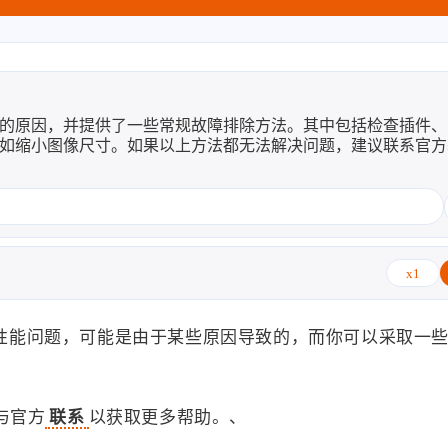
子烧
8/8
度慢的原因，并提供了一些常规故障排除方法。其中包括检查插件
，例如缩小图像尺寸。如果以上方法都无法解决问题，建议联系官
绷
2026
2025
64
89
篇
篇
x1
式
2022
2021
知了
122
147
篇
篇
遇到性能问题，可能是由于某些原因导致的，而你可以采取一
与官方
联系
以获取更多帮助。、