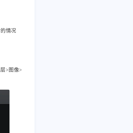
寸的情况
层>图像>