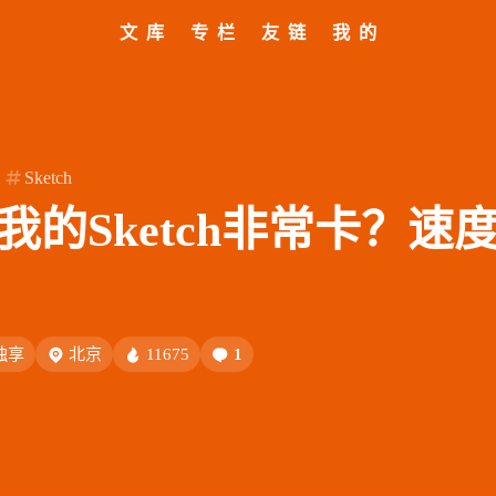
文库
专栏
友链
我的
标签
寻找感兴趣的领域
全部文章
设计报告
分类列表
设计分享
文章推荐
我的装备
标签列表
设计工具
友链列表
我的项目
关于
427
282
242
185
153
教程
设计
开发
干货
软件
8/9
69
66
54
AIGC
网页前端
Hexo
SwiftUI-100day
Sketch
27
26
23
22
闲聊
AI绘画
Chrome
字体
Heoca
么我的Sketch非常卡？速
12
12
12
1
后端
设计报告
FFmpeg
FinalCutPro
9
9
8
8
Dribbble
illustrator
音乐
更新日志
办
5
5
4
4
子烧
Heomagic
混剪
HeoAwards
表情
Orig
独享
北京
11675
1
3
3
2
Sketch-Data
优质报告
HomePod
经验分
8/8
2
1
1
1
电子书
壁纸
快捷指令
HomeAssistant
的物