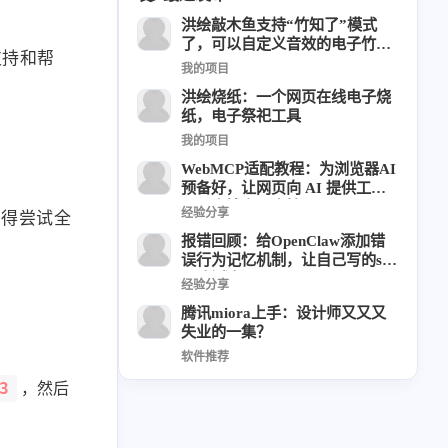
洪绘敲木鱼支持“竹知了”模式
6
1
22
2
周年记
壁纸
字体
安卓
了，可以自定义音效的电子竹知
支持和帮
185
242
81
了App
干货
开发
必看
我的项目
1
3
3
洪绘烧纸：一个网页在线电子烧
快捷指令
手表
攒机
纸，电子祭祀工具
427
111
12
教程
日常
智能家居
我的项目
8
5
6
更新日志
混剪
潘通
WebMCP适配教程：为浏览器AI
预备好，让网页向 AI 提供工
75
2
4
热门
电子书
红包封面
具，本博客已支持
经验分享
值得尝试全
2
66
经验分享
网页前端
报错回顾：给OpenClaw添加错
误行为记忆机制，让自己写的skil
1
4
28
英雄联盟
表情
视频
l不断成长
经验分享
282
12
33
设计
设计报告
评测
腾讯miora上手：设计师又又又
6
153
11
读书笔记
软件
软路由
失业的一集？
软件推荐
35
8
27
运维
运营
闲聊
3
，然后
3
8
闲聊杂谈
音乐