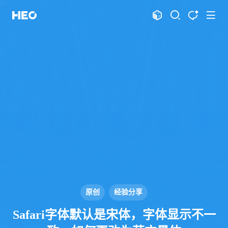
文章
标签
分类
评论
1067
75
12
11984
shift
K
关闭快捷键功能
shift
A
打开中控台
shift
M
播放音乐
shift
D
深色模式
显示模式
shift
S
站内搜索
博客
shift
T
文章全文朗读
shift
P
文章播客陪读
主页
博客
shift
C
打开AI智能对话
图片博客
HeoBBS
shift
R
随机访问
应用
shift
H
返回首页
原创
经验分享
敲木鱼
DNS测速
shift
L
友链页面
Safari字体默认是宋体，字体显示不一
轻节食
DelSpace