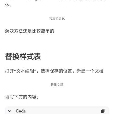
体。
4
21
5
HeoAwards
Heocan
Heomagic
54
1
Hexo
HomeAssistant
万恶的宋体
2
104
1
HomePod
Mac
NAS
解决方法还是比较简单的
2
21
11
Ollama
OpenClaw
OpenWrt
4
2
28
Origami
PHP
Photoshop
2
10
1
Principle
Python
SearXNG
替换样式表
83
3
126
Sketch
Sketch-Data
Swift
48
10
2
SwiftUI-100days
VI
VLOG
打开“文本编辑”，选择保存的位置，新建一个文档
1
11
46
Vision
Windows
iOS
9
19
3
illustrator
产品
优质报告
新建文稿
4
8
12
体验官
办公
后端
填写下方的内容：
6
1
22
2
周年记
壁纸
字体
安卓
185
242
81
干货
开发
必看
Code