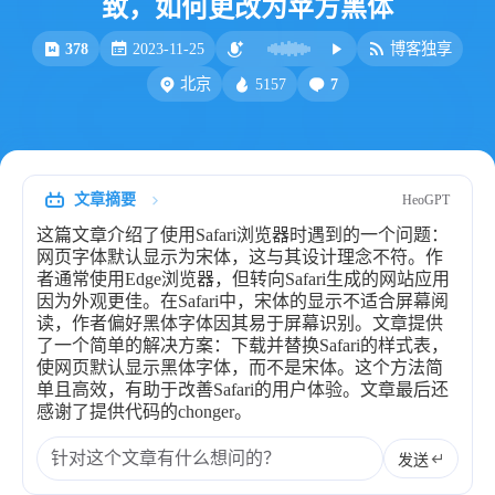
致，如何更改为苹方黑体
比例计
摸鱼
378
2023-11-25
博客独享
服务
5157
7
北京
洪墨AI
HeoMusic
公众号
图标助手
表情
文章摘要
HeoGPT
Heo
熊猫二憨
这篇文章介绍了使用Safari浏览器时遇到的一个问题：
更多我的项目
网页字体默认显示为宋体，这与其设计理念不符。作
者通常使用Edge浏览器，但转向Safari生成的网站应用
文库
因为外观更佳。在Safari中，宋体的显示不适合屏幕阅
读，作者偏好黑体字体因其易于屏幕识别。文章提供
全部文章
分类列表
了一个简单的解决方案：下载并替换Safari的样式表，
使网页默认显示黑体字体，而不是宋体。这个方法简
单且高效，有助于改善Safari的用户体验。文章最后还
感谢了提供代码的chonger。
标签列表
专栏
发送