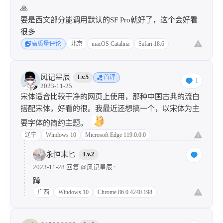
🙏
要是西文部分能调用默认的SF Pro就好了，这个会好看
很多
高质量评论
北京
macOS Catalina
Safari 18.6
风记星辰
Lv.5
首评
1
2023-11-25
宋体适合比较干净的网页上使用，那种中国古典的流白
搭配宋体，好看的很。我最近还想搞一个，以宋体为主
要字体的简约主题。
辽宁
Windows 10
Microsoft Edge 119.0.0.0
永恒末匕
Lv.2
2023-11-28 回复
@风记星辰
:
蹲
广西
Windows 10
Chrome 86.0.4240.198