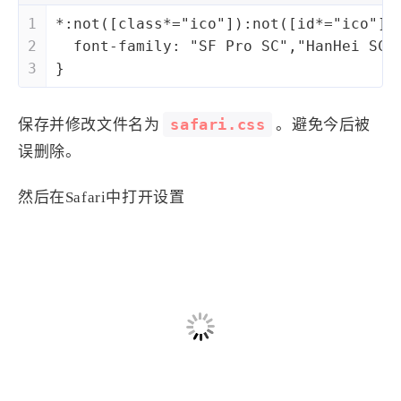
1
3
3
快捷指令
手表
攒机
1
*:not([class*="ico"]):not([id*="ico"])
427
111
12
教程
日常
智能家居
2
  font-family: "SF Pro SC","HanHei SC"
8
5
6
3
}
更新日志
混剪
潘通
75
2
4
热门
电子书
红包封面
safari.css
保存并修改文件名为
。避免今后被
2
66
经验分享
网页前端
误删除。
1
4
28
英雄联盟
表情
视频
282
12
33
设计
设计报告
评测
然后在Safari中打开设置
6
153
11
读书笔记
软件
软路由
35
8
27
运维
运营
闲聊
3
8
闲聊杂谈
音乐
草东日记
Adil
HaoUp
极数本源
MysticStars
Temp Mail
好主机
狄伊
webfem
蓝易云CDN