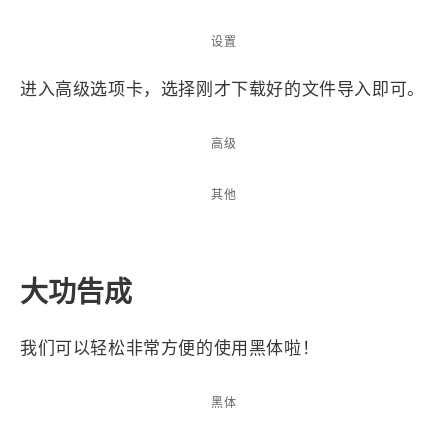
西风往事
易博集
繁中方塊社
中文独立博主聚合站
设置
进入高级选项卡，选择刚才下载好的文件导入即可。
全站字数 :
909.1k
高级
其他
大功告成
我们可以轻松非常方便的使用黑体啦！
黑体