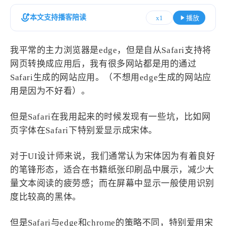
设计报告
设计分享
本文支持播客陪读
x1
播放
设计工具
我平常的主力浏览器是edge，但是自从Safari支持将
友链
网页转换成应用后，我有很多网站都是用的通过
Safari生成的网站应用。（不想用edge生成的网站应
文章推荐
友链列表
用是因为不好看）。
我的
但是Safari在我用起来的时候发现有一些坑，比如网
我的装备
我的项目
页字体在Safari下特别爱显示成宋体。
对于UI设计师来说，我们通常认为宋体因为有着良好
关于本站
的笔锋形态，适合在书籍纸张印刷品中展示，减少大
量文本阅读的疲劳感；而在屏幕中显示一般使用识别
69
26
19
AIGC
AI绘画
AfterEffects
度比较高的黑体。
23
7
9
Chrome
Docker
Dribbble
但是Safari与edge和chrome的策略不同，特别爱用宋
12
11
FFmpeg
FinalCutPro