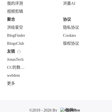
设计
282
教程
427
热门
75
Sketch
83
反馈与投诉
评论
1
AI评论
AI润色
使用HeoID登录发表评论
其他方式
匿名评论
有逻辑思维的葡萄
首评