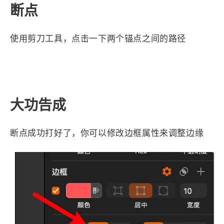
1
3
3
快捷指令
手表
攒机
我这里绘制一个胶囊形状
427
111
12
教程
日常
智能家居
7
5
6
更新日志
混剪
潘通
75
2
4
热门
电子书
红包封面
2
66
经验分享
网页前端
1
4
28
英雄联盟
表情
视频
282
12
33
设计
设计报告
评测
6
152
11
读书笔记
软件
软路由
35
8
27
运维
运营
闲聊
3
8
闲聊杂谈
音乐
草东日记
Adil
HaoUp
极数本源
编辑形状
MysticStars
Temp Mail
好主机
狄伊
webfem
蓝易云CDN
双击形状进入锚点编辑模式