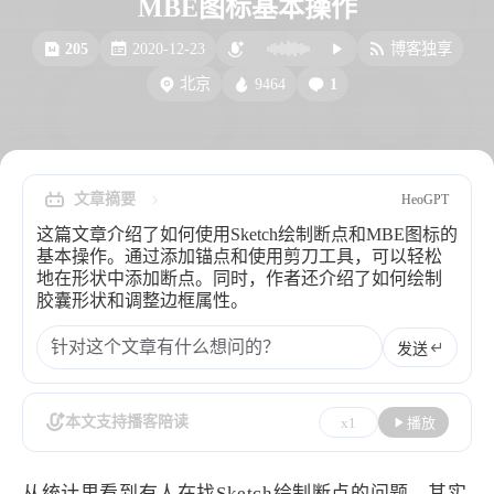
MBE图标基本操作
比例计
摸鱼
205
2020-12-23
博客独享
服务
9464
1
北京
洪墨AI
HeoMusic
公众号
图标助手
表情
文章摘要
HeoGPT
Heo
熊猫二憨
这篇文章介绍了如何使用Sketch绘制断点和MBE图标的
更多我的项目
基本操作。通过添加锚点和使用剪刀工具，可以轻松
地在形状中添加断点。同时，作者还介绍了如何绘制
文库
胶囊形状和调整边框属性。
全部文章
分类列表
发送
标签列表
本文支持播客陪读
x1
播放
专栏
从统计里看到有人在找Sketch绘制断点的问题，其实