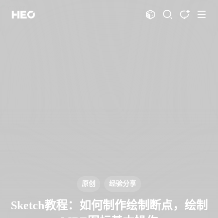
文章
标签
分类
评论
1066
75
12
11975
shift
K
关闭快捷键功能
shift
A
打开中控台
shift
M
播放音乐
shift
D
深色模式
显示模式
shift
S
站内搜索
博客
shift
T
文章全文朗读
shift
P
文章播客陪读
主页
博客
shift
C
打开AI智能对话
图片博客
HeoBBS
shift
R
随机访问
应用
shift
H
返回首页
原创
经验分享
敲木鱼
DNS测速
shift
L
友链页面
Sketch教程：如何制作绘制断点，绘制
轻节食
DelSpace