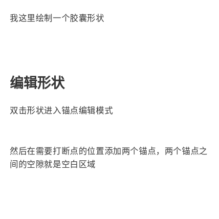
4
21
5
HeoAwards
Heocan
Heomagic
剪刀工具还算一个比较常用的工具，我们可以给他放
54
1
Hexo
HomeAssistant
在工具栏上
2
104
1
HomePod
Mac
NAS
2
21
11
Ollama
OpenClaw
OpenWrt
4
2
28
Origami
PHP
Photoshop
2
10
1
Principle
Python
SearXNG
83
3
126
Sketch
Sketch-Data
Swift
48
10
2
SwiftUI-100days
VI
VLOG
1
11
46
Vision
Windows
iOS
9
18
3
illustrator
产品
优质报告
4
8
12
体验官
办公
后端
6
1
22
2
周年记
壁纸
字体
安卓
绘制形状
185
242
81
干货
开发
必看