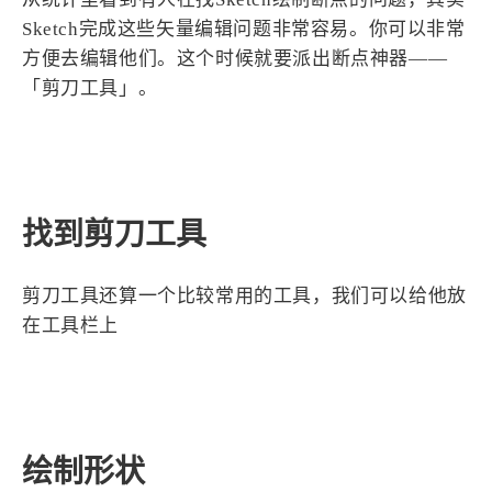
设计报告
设计分享
Sketch完成这些矢量编辑问题非常容易。你可以非常
方便去编辑他们。这个时候就要派出断点神器——
设计工具
「剪刀工具」。
友链
文章推荐
友链列表
我的
我的装备
我的项目
关于本站
69
26
19
AIGC
AI绘画
AfterEffects
23
7
9
Chrome
Docker
Dribbble
找到剪刀工具
12
11
FFmpeg
FinalCutPro