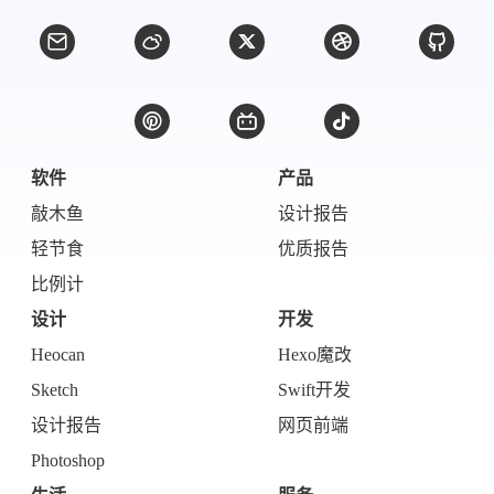
比例计
摸鱼
服务
洪墨AI
HeoMusic
公众号
图标助手
表情
软件
产品
Heo
熊猫二憨
敲木鱼
设计报告
更多我的项目
轻节食
优质报告
文库
比例计
设计
开发
全部文章
分类列表
Heocan
Hexo魔改
Sketch
Swift开发
标签列表
设计报告
网页前端
专栏
Photoshop