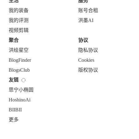
生活
服务
设计报告
设计分享
我的装备
账号合租
我的评测
洪墨AI
设计工具
视频剪辑
友链
聚合
协议
洪绘星空
隐私协议
文章推荐
友链列表
BlogFinder
Cookies
我的
BlogsClub
版权协议
我的装备
我的项目
友链
思宁小椭圆
关于本站
HoshinoAi
BIIBII
57
24
19
AIGC
AI绘画
AfterEffects
更多
22
6
9
Chrome
Docker
Dribbble
11
11
FFmpeg
FinalCutPro