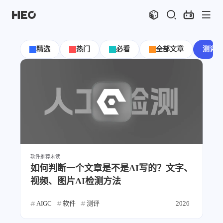
文章
标签
分类
评论
1044
73
12
11995
精选
热门
必看
全部文章
测评
shift
K
关闭快捷键功能
shift
A
打开中控台
shift
M
播放音乐
shift
D
深色模式
显示模式
shift
S
站内搜索
博客
shift
C
打开PostChat
shift
R
随机访问
主页
博客
软件推荐
未读
shift
H
返回首页
图片博客
HeoBBS
如何判断一个文章是不是AI写的？文字、
shift
L
友链页面
视频、图片AI检测方法
应用
敲木鱼
DNS测速
AIGC
软件
测评
2026
轻节食
DelSpace