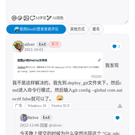
AI评论
AI润色
使用HeoID登录发表评论
其他方式
匿名
silver
Lv.1
置顶
2
2021-10-01
我发现
我不是这样解决的，我先到.deploy_git文件夹下，然后c
md进入命令行模式，然后输入git config –global core.aut
ocrlf false就可以了。
广东
Windows 10
Firefox 92.0
Strive
Lv.1
2022-12-06 回复
@silver
:
今天晚上提交的时候为什么突然出现这个 “Git: ssh: