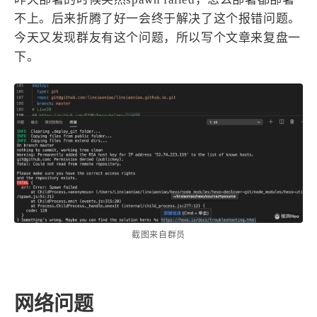
设计报告
设计分享
不上。后来折腾了好一会终于解决了这个报错问题。
今天又发现群友有这个问题，所以写个文章来复盘一
设计工具
下。
友链
文章推荐
友链列表
我的
我的装备
我的项目
关于本站
截图来自群员
69
26
19
AIGC
AI绘画
AfterEffects
23
7
9
Chrome
Docker
Dribbble
网络问题
12
11
FFmpeg
FinalCutPro