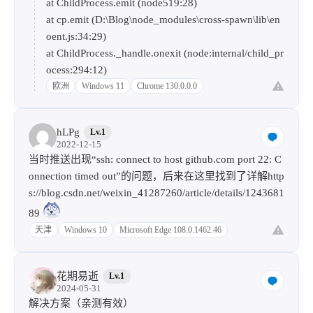
at ChildProcess.emit (node519:28)
at cp.emit (D:\Blog\node_modules\cross-spawn\lib\en
oent.js:34:29)
at ChildProcess._handle.onexit (node:internal/child_pr
ocess:294:12)
欧洲
Windows 11
Chrome 130.0.0.0
hLPg
Lv.1
2022-12-15
当时推送出现“ssh: connect to host github.com port 22: C
onnection timed out”的问题，后来在这里找到了详解
http
s://blog.csdn.net/weixin_41287260/article/details/1243681
89
天津
Windows 10
Microsoft Edge 108.0.1462.46
花期易逝
Lv.1
2024-05-31
解决方案（亲测有效）