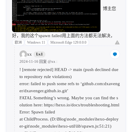
博主您
好，我的这个spawn failed用上面的方法都无法解决，
欧洲
Windows 11
Microsoft Edge 129.0.0.0
xx
Lv.1
2024-11-16 回复
@xx
:
! [remote rejected] HEAD -> main (push declined due
to repository rule violations)
error: failed to push some refs to ‘github.com:dxaveng
er/dxavenger.github.io.git’
FATAL Something’s wrong. Maybe you can find the s
olution here:
https://hexo.io/docs/troubleshooting.html
Error: Spawn failed
at ChildProcess. (D:\Blog\node_modules\hexo-deploy
er-git\node_modules\hexo-util\lib\spawn.js:51:21)