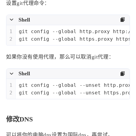
1
3
3
设置git代理命令：
快捷指令
手表
攒机
427
111
12
教程
日常
智能家居
Shell
8
5
6
更新日志
混剪
潘通
1
git config --global http.proxy http://
75
2
4
热门
电子书
红包封面
2
git config --global https.proxy https:
2
66
经验分享
网页前端
1
4
28
英雄联盟
表情
视频
如果你没有使用代理，那么可以取消git代理：
282
12
33
设计
设计报告
评测
6
153
11
Shell
读书笔记
软件
软路由
35
8
27
运维
运营
闲聊
1
git config --global --unset http.proxy
2
git config --global --unset https.prox
3
8
闲聊杂谈
音乐
草东日记
Adil
HaoUp
极数本源
修改DNS
MysticStars
Temp Mail
好主机
狄伊
webfem
蓝易云CDN
可以将你的电脑dns设置为国际dns，再尝试。