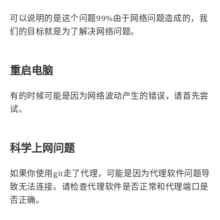
4
21
5
HeoAwards
Heocan
Heomagic
可以说明的是这个问题99%由于网络问题造成的，我
54
1
们的目标就是为了解决网络问题。
Hexo
HomeAssistant
2
104
1
HomePod
Mac
NAS
2
21
11
Ollama
OpenClaw
OpenWrt
重启电脑
4
2
28
Origami
PHP
Photoshop
2
10
1
有的时候可能是因为网络波动产生的错误，请首先尝
Principle
Python
SearXNG
试。
83
3
126
Sketch
Sketch-Data
Swift
48
10
2
SwiftUI-100days
VI
VLOG
1
11
46
Vision
Windows
iOS
科学上网问题
9
19
3
illustrator
产品
优质报告
如果你使用git走了代理，可能是因为代理软件问题导
4
8
12
体验官
办公
后端
致无法连接。请检查代理软件是否正常和代理端口是
6
1
22
2
周年记
壁纸
字体
安卓
否正确。
185
242
81
干货
开发
必看