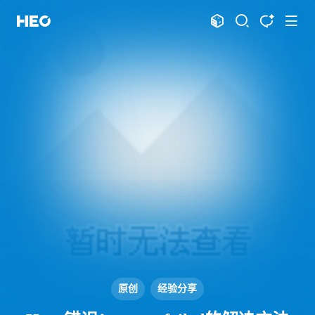
文章
标签
分类
评论
1067
75
12
11995
shift
K
关闭快捷键功能
shift
A
打开中控台
shift
M
播放音乐
shift
D
深色模式
显示模式
shift
S
站内搜索
博客
shift
T
文章全文朗读
shift
P
文章播客陪读
主页
博客
shift
C
打开AI智能对话
图片博客
HeoBBS
shift
R
随机访问
应用
shift
H
返回首页
敲木鱼
DNS测速
shift
L
友链页面
原创
经验分享
轻节食
DelSpace