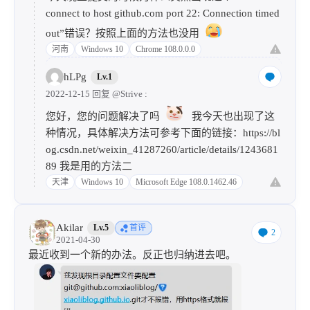
connect to host github.com port 22: Connection timed
out”错误？按照上面的方法也没用
河南
Windows 10
Chrome 108.0.0.0
hLPg
Lv.1
2022-12-15 回复
@Strive
:
您好，您的问题解决了吗
我今天也出现了这
种情况，具体解决方法可参考下面的链接：
https://bl
og.csdn.net/weixin_41287260/article/details/1243681
89
我是用的方法二
天津
Windows 10
Microsoft Edge 108.0.1462.46
Akilar
Lv.5
首评
2
2021-04-30
最近收到一个新的办法。反正也归纳进去吧。