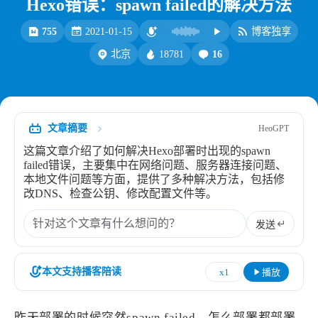
Hexo错误：spawn failed的解决方法
比例计
摸鱼
755
2021-01-15
博客独享
服务
18781
16
北京
洪墨AI
HeoMusic
公众号
图标助手
表情
文章摘要
HeoGPT
Heo
熊猫二憨
这篇文章介绍了如何解决Hexo部署时出现的spawn
更多我的项目
failed错误，主要集中在网络问题、服务器连接问题、
本地文件问题等方面，提供了多种解决方法，包括修
文库
改DNS、检查公钥、修改配置文件等。
全部文章
分类列表
发送
标签列表
本文支持播客陪读
x1
播放
专栏
昨天部署的时候突然spawn failed，怎么部署都部署