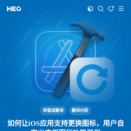
文章
标签
分类
评论
1067
75
12
11997
shift
K
关闭快捷键功能
shift
A
打开中控台
shift
M
播放音乐
shift
D
深色模式
显示模式
shift
S
站内搜索
博客
shift
T
文章全文朗读
shift
P
文章播客陪读
主页
博客
shift
C
打开AI智能对话
图片博客
HeoBBS
shift
R
随机访问
应用
shift
H
返回首页
转载或翻译
翻译内容
敲木鱼
DNS测速
shift
L
友链页面
如何让iOS应用支持更换图标，用户自
轻节食
DelSpace