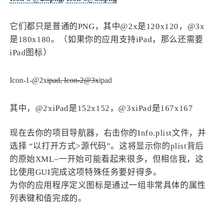
1
3
3
快捷指令
手表
攒机
427
111
12
教程
日常
智能家居
它们都只是普通的PNG，其中@2x是120x120，@3x
8
5
6
更新日志
混剪
潘通
是180x180。（如果你的应用支持iPad，那么还需要
iPad图标）
75
2
4
热门
电子书
红包封面
2
66
经验分享
网页前端
Icon-1-@2x
ipad, Icon-2@3x
ipad
1
4
28
英雄联盟
表情
视频
282
12
33
设计
设计报告
评测
其中，@2xiPad是152x152，@3xiPad是167x167
6
153
11
读书笔记
软件
软路由
35
8
27
现在去你的项目导航器，右击你的Info.plist文件，并
运维
运营
闲聊
选择 “以打开方式>源代码”。这将显示你的plist背后
3
8
闲聊杂谈
音乐
的原始XML–一开始可能看起来很多，但相信我，这
比使用GUI完成这项特殊任务要好得多。
草东日记
Adil
HaoUp
极数本源
为你的应用程序定义图标是通过一组非常具体的属性
MysticStars
Temp Mail
好主机
列表键和值完成的。
狄伊
webfem
蓝易云CDN