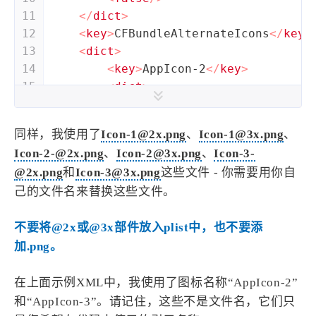
11
</
dict
>
12
<
key
>
CFBundleAlternateIcons
</
key
>
13
<
dict
>
14
<
key
>
AppIcon-2
</
key
>
15
<
dict
>
16
<
key
>
CFBundleIconFiles
</
k
17
<
array
>
同样，我使用了
Icon-1@2x.png
、
Icon-1@3x.png
、
18
<
string
>
Icon-2
</
strin
Icon-2-@2x.png
、
Icon-2@3x.png
、
Icon-3-
19
</
array
>
@2x.png
和
Icon-3@3x.png
这些文件 - 你需要用你自
20
<
key
>
UIPrerenderedIcon
</
k
己的文件名来替换这些文件。
21
<
false
/>
22
</
dict
>
不要将@2x或@3x部件放入plist中，也不要添
23
<
key
>
AppIcon-3
</
key
>
24
<
dict
>
加.png。
25
<
key
>
CFBundleIconFiles
</
k
26
<
array
>
在上面示例XML中，我使用了图标名称“AppIcon-2”
27
<
string
>
Icon-3
</
strin
和“AppIcon-3”。请记住，这些不是文件名，它们只
28
</
array
>