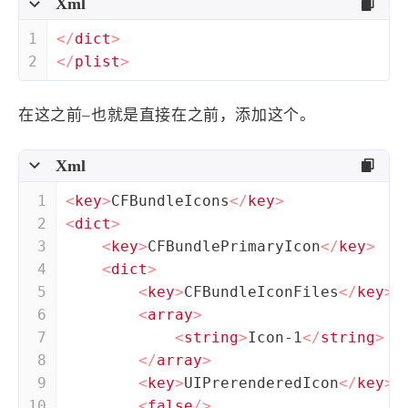
Xml
1
</
dict
>
2
</
plist
>
在这之前–也就是直接在之前，添加这个。
Xml
1
<
key
>
CFBundleIcons
</
key
>
2
<
dict
>
3
<
key
>
CFBundlePrimaryIcon
</
key
>
4
<
dict
>
5
<
key
>
CFBundleIconFiles
</
key
>
6
<
array
>
7
<
string
>
Icon-1
</
string
>
8
</
array
>
9
<
key
>
UIPrerenderedIcon
</
key
>
10
<
false
/>