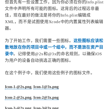
但首先有一些设置工作，因为你必须在你的Info.plist
4
21
5
HeoAwards
Heocan
Heomagic
文件中声明所有可能的图标。这背后的过程远非最
54
1
佳，现在最好的做法是将你的Info.plist编辑成
Hexo
HomeAssistant
XML，而不是试图使用Xcode中的内置属性列表编辑
2
104
1
HomePod
Mac
NAS
器。
2
21
11
Ollama
OpenClaw
OpenWrt
4
2
28
Origami
PHP
Photoshop
为了开始工作，我们需要一些图标。
这些图标应该松
2
10
1
散地放在你的项目中或一个组中，而不是放在资产目
Principle
Python
SearXNG
录中
。记得使用@2x和@3x的命名规则，以确保iOS
83
3
126
Sketch
Sketch-Data
Swift
为用户的设备自动挑选正确的图标。
48
10
2
SwiftUI-100days
VI
VLOG
1
11
46
Vision
Windows
iOS
在这个例子中，我们使用这些例子的图标文件。
9
19
3
illustrator
产品
优质报告
Icon-1-@2x.png
,
Icon-1@3x.png
4
8
12
体验官
办公
后端
6
1
22
2
周年记
壁纸
字体
安卓
Icon-2-@2x.png
,
Icon-2@3x.png
185
242
81
干货
开发
必看
Icon-3-@2x.png
,
Icon-3@3x.png