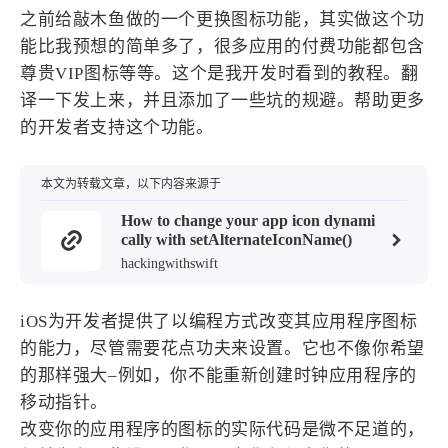
设计报告
设计分享
之前给敲木鱼做的一个更换图标功能，其实做这个功
能比我预想的简单多了，很多应用的付费功能都包含
尊贵VIP图标等等。这个是我开发时看到的教程。翻
设计工具
译一下发上来，并且添加了一些坑的规避。帮助更多
友链
的开发者支持这个功能。
文章推荐
友链列表
本文为转载文章，以下内容来源于
我的
How to change your app icon dynami
cally with setAlternateIconName()
我的装备
我的项目
hackingwithswift
关于本站
iOS为开发者提供了以编程方式改变其应用程序图标
的能力，尽管需要花点功夫来设置。它也不像你希望
的那样强大–例如，你不能重新创建时钟应用程序的
69
26
19
AIGC
AI绘画
AfterEffects
移动指针。
23
7
9
Chrome
Docker
Dribbble
改变你的应用程序的图标的实际代码是微不足道的，
12
11
FFmpeg
FinalCutPro