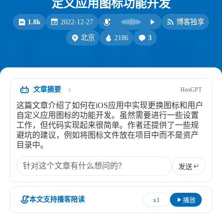
定义应用图标功能开发
比例计
摸鱼
1.8k
2022-12-27
博客独享
服务
2186
3
北京
洪墨AI
HeoMusic
公众号
图标助手
表情
文章摘要
HeoGPT
Heo
熊猫二憨
这篇文章介绍了如何在iOS应用中实现更换图标和用户
更多我的项目
自定义应用图标的功能开发。虽然需要进行一些设置
工作，但代码实现起来很简单。作者还提供了一些规
文库
避坑的建议，例如将图标文件放在项目中而不是资产
目录中。
全部文章
分类列表
发送
标签列表
本文支持播客陪读
x1
播放
专栏