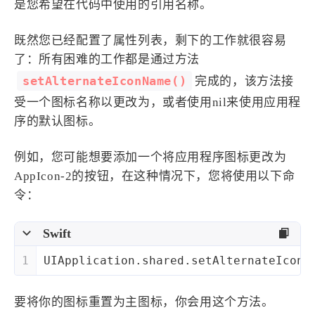
是您希望在代码中使用的引用名称。
29
<
key
>
UIPrerenderedIcon
</
k
30
<
false
/>
既然您已经配置了属性列表，剩下的工作就很容易
31
</
dict
>
了：所有困难的工作都是通过方法
32
</
dict
>
setAlternateIconName()
完成的，该方法接
33
</
dict
>
受一个图标名称以更改为，或者使用nil来使用应用程
34
序的默认图标。
例如，您可能想要添加一个将应用程序图标更改为
AppIcon-2的按钮，在这种情况下，您将使用以下命
令：
Swift
1
UIApplication
.shared.setAlternateIconN
要将你的图标重置为主图标，你会用这个方法。