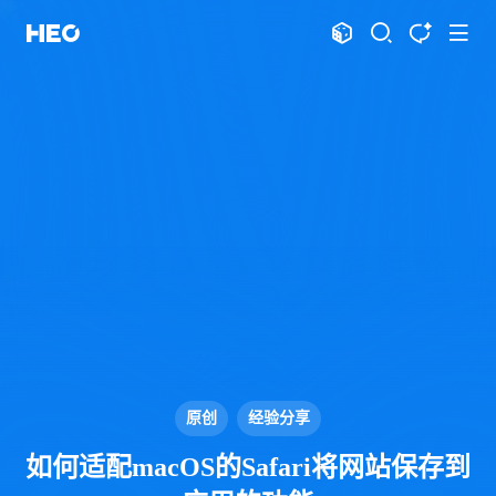
文章
标签
分类
评论
1067
75
12
11984
shift
K
关闭快捷键功能
shift
A
打开中控台
shift
M
播放音乐
shift
D
深色模式
显示模式
shift
S
站内搜索
博客
shift
T
文章全文朗读
shift
P
文章播客陪读
主页
博客
shift
C
打开AI智能对话
图片博客
HeoBBS
shift
R
随机访问
应用
shift
H
返回首页
原创
经验分享
敲木鱼
DNS测速
shift
L
友链页面
如何适配macOS的Safari将网站保存到
轻节食
DelSpace