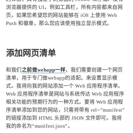
浏览器提供的 UI，例如工具栏，所有内容都来自网
4
21
5
HeoAwards
Heocan
Heomagic
页。如果您希望您的网站能够在 iOS 上使用 Web
54
1
Hexo
HomeAssistant
Push 和徽章，那么您应该使用独立显示模式。
2
104
1
HomePod
Mac
NAS
2
21
11
Ollama
OpenClaw
OpenWrt
4
2
28
Origami
PHP
Photoshop
添加网页清单
2
10
1
Principle
Python
SearXNG
83
3
126
Sketch
Sketch-Data
Swift
和我们
之前做webapp一样
，我们需要创建一个网页
48
10
2
清单，用于专门做webapp的适配。来设置显示模
SwiftUI-100days
VI
VLOG
式。我将向我的网站添加一个 Web 应用程序清单。
1
11
46
Vision
Windows
iOS
Web 应用程序清单是网站与系统传达 Web 应用程序
9
19
3
illustrator
产品
优质报告
相关功能的预期行为的一种方式。要将 Web 应用程
4
8
12
体验官
办公
后端
序清单添加到您的网站，只需将带有 rel=”manifest”
6
1
22
2
周年记
壁纸
字体
安卓
的链接添加到 HTML 头部的 JSON 文件即可。我将
我的命名为“manifest.json”。
185
242
81
干货
开发
必看