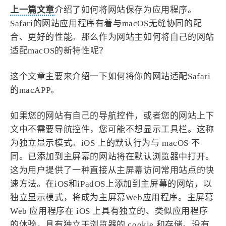
设计报告
设计分享
上一篇文章
介绍了如何将网站保存为应用程序。
Safari的网站应用程序有着与macOS无缝协同的配
合、更好的性能。那么作为网站主如何将自己的网站
设计工具
适配macOS的新特性呢？
友链
这个文章主要来介绍一下如何将你的网站适配Safari
文章推荐
友链列表
的macAPP。
我的
如果您的网站有自己的导航控件，或者您的网站上下
我的装备
我的项目
文中不需要导航控件，您可能不想显示工具栏。这称
为独立显示模式。iOS 上的默认行为与 macOS 不
同。已添加到主屏幕的网站将在默认浏览器中打开。
关于本站
这为用户提供了一种直接从主屏幕访问常用站点的快
速方法。在iOS和iPadOS上添加到主屏幕的网站，以
69
26
19
AIGC
AI绘画
AfterEffects
独立显示模式，将成为主屏幕Web应用程序。主屏幕
23
7
9
Chrome
Docker
Dribbble
Web 应用程序在 iOS 上具有独立的、类似应用程序
12
11
的体验，具有独立于浏览器的 cookie 和存储。没有
FFmpeg
FinalCutPro