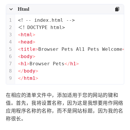
1
3
3
快捷指令
手表
攒机
Html
427
111
12
教程
日常
智能家居
1
<！-- index.html -->
8
5
6
更新日志
混剪
潘通
2
＜！DOCTYPE html>
75
2
4
热门
电子书
红包封面
3
<
html
>
2
66
4
<
head
>
经验分享
网页前端
5
<
title
>
Browser Pets Al1 Pets Welcome
</
1
4
28
英雄联盟
表情
视频
6
<
body
>
282
12
33
设计
设计报告
评测
7
<
h1
>
Browser Pets
</
h1
>
6
153
11
读书笔记
软件
软路由
8
</
body
>
9
</
htm1
>
35
8
27
运维
运营
闲聊
3
8
闲聊杂谈
音乐
在相应的清单文件中，添加适用于您的网站的键和
值。首先，我将设置名称，因为这是我想要用作网络
草东日记
Adil
HaoUp
极数本源
应用程序名称的名称，而不是网站标题，因为我的名
MysticStars
Temp Mail
好主机
称很长。
狄伊
webfem
蓝易云CDN