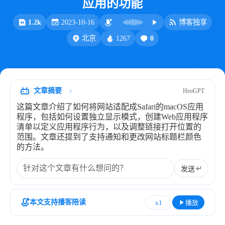
应用的功能
比例计
摸鱼
1.2k
2023-10-16
博客独享
服务
1267
0
北京
洪墨AI
HeoMusic
公众号
图标助手
表情
文章摘要
HeoGPT
Heo
熊猫二憨
这篇文章介绍了如何将网站适配成Safari的macOS应用
更多我的项目
程序，包括如何设置独立显示模式，创建Web应用程序
清单以定义应用程序行为，以及调整链接打开位置的
文库
范围。文章还提到了支持通知和更改网站标题栏颜色
的方法。
全部文章
分类列表
发送
标签列表
本文支持播客陪读
x1
播放
专栏