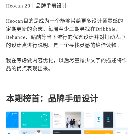
设计报告
设计分享
Heocan 20｜品牌手册设计
Heocan目的是成为一个能够带给更多设计师灵感的
设计工具
定期更新的杂志。每周至少三期寻找在Dribbble、
友链
Behance、站酷等当下流行的优秀设计并对打动人心
的设计点进行说明。是一个寻找灵感的绝佳读物。
文章推荐
友链列表
我的
我在考虑做内容优化，以后尽量减少文字的描述将作
品的优点表现出来。
我的装备
我的项目
关于本站
本期榜首：品牌手册设计
69
26
19
AIGC
AI绘画
AfterEffects
23
7
9
Chrome
Docker
Dribbble
12
11
FFmpeg
FinalCutPro