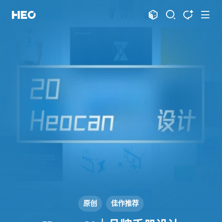
文章
标签
分类
评论
1066
75
12
11966
shift
K
关闭快捷键功能
shift
A
打开中控台
shift
M
播放音乐
shift
D
深色模式
显示模式
shift
S
站内搜索
博客
shift
T
文章全文朗读
shift
P
文章播客陪读
主页
博客
shift
C
打开AI智能对话
图片博客
HeoBBS
shift
R
随机访问
应用
shift
H
返回首页
敲木鱼
DNS测速
shift
L
友链页面
原创
佳作推荐
轻节食
DelSpace