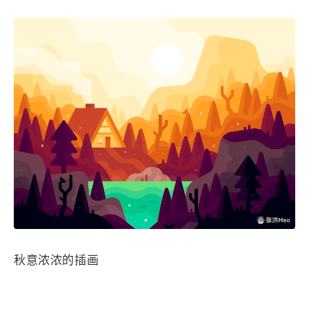
1
3
3
快捷指令
手表
攒机
427
111
12
教程
日常
智能家居
7
5
6
更新日志
混剪
潘通
75
2
4
热门
电子书
红包封面
2
66
经验分享
网页前端
1
4
28
英雄联盟
表情
视频
282
12
33
设计
设计报告
评测
6
152
11
读书笔记
软件
软路由
35
8
27
运维
运营
闲聊
3
8
闲聊杂谈
音乐
草东日记
Adil
HaoUp
极数本源
秋意浓浓的插画
MysticStars
Temp Mail
好主机
狄伊
webfem
蓝易云CDN