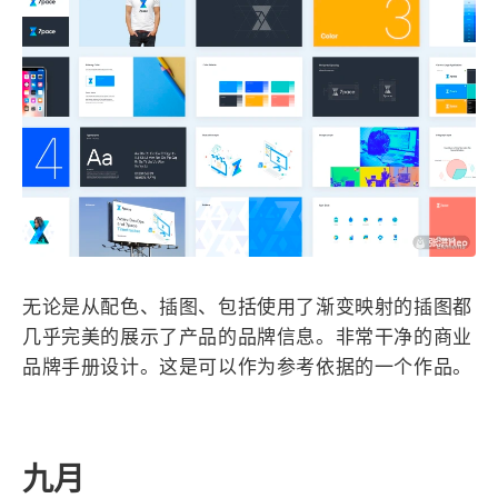
4
21
5
HeoAwards
Heocan
Heomagic
54
1
Hexo
HomeAssistant
2
104
1
HomePod
Mac
NAS
2
21
11
Ollama
OpenClaw
OpenWrt
4
2
28
Origami
PHP
Photoshop
2
10
1
Principle
Python
SearXNG
83
3
126
Sketch
Sketch-Data
Swift
48
10
2
SwiftUI-100days
VI
VLOG
无论是从配色、插图、包括使用了渐变映射的插图都
1
11
46
Vision
Windows
iOS
几乎完美的展示了产品的品牌信息。非常干净的商业
9
18
3
illustrator
产品
优质报告
品牌手册设计。这是可以作为参考依据的一个作品。
4
8
12
体验官
办公
后端
6
1
22
2
周年记
壁纸
字体
安卓
185
242
81
九月
干货
开发
必看