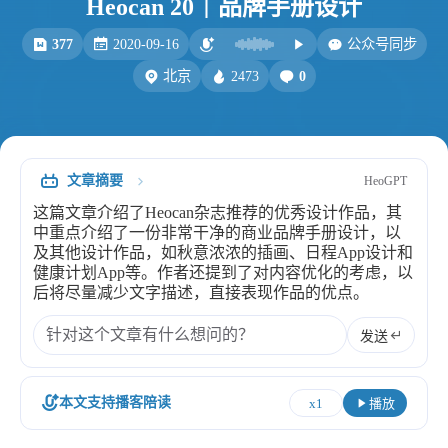
Heocan 20｜品牌手册设计
比例计
摸鱼
377
2020-09-16
公众号同步
服务
2473
0
北京
洪墨AI
HeoMusic
公众号
图标助手
表情
文章摘要
HeoGPT
Heo
熊猫二憨
这篇文章介绍了Heocan杂志推荐的优秀设计作品，其
更多我的项目
中重点介绍了一份非常干净的商业品牌手册设计，以
及其他设计作品，如秋意浓浓的插画、日程App设计和
文库
健康计划App等。作者还提到了对内容优化的考虑，以
后将尽量减少文字描述，直接表现作品的优点。
全部文章
分类列表
发送
标签列表
本文支持播客陪读
x1
播放
专栏