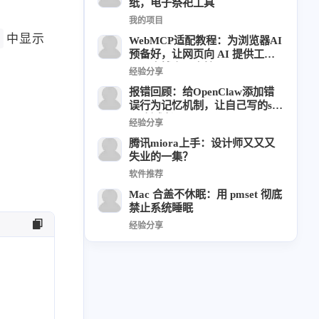
纸，电子祭祀工具
6
1
22
2
我的项目
周年记
壁纸
字体
安卓
中显示
WebMCP适配教程：为浏览器AI
185
242
81
干货
开发
必看
预备好，让网页向 AI 提供工
具，本博客已支持
1
3
3
快捷指令
手表
攒机
经验分享
427
111
12
报错回顾：给OpenClaw添加错
教程
日常
智能家居
误行为记忆机制，让自己写的skil
7
5
6
更新日志
混剪
潘通
l不断成长
经验分享
75
2
4
热门
电子书
红包封面
腾讯miora上手：设计师又又又
失业的一集？
2
66
经验分享
网页前端
软件推荐
1
4
28
英雄联盟
表情
视频
Mac 合盖不休眠：用 pmset 彻底
禁止系统睡眠
282
12
33
设计
设计报告
评测
经验分享
6
152
11
读书笔记
软件
软路由
35
8
27
运维
运营
闲聊
3
8
闲聊杂谈
音乐