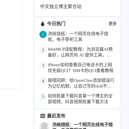
69
26
19
AIGC
AI绘画
AfterEffects
中文独立博主聚合站
23
7
9
Chrome
Docker
Dribbble
12
11
今日热门
更多
FFmpeg
FinalCutPro
4
21
5
HeoAwards
Heocan
Heomagic
洪绘烧纸：一个网页在线电子烧
1
纸，电子祭祀工具
54
1
Hexo
HomeAssistant
WebMCP适配教程：为浏览器AI预
2
2
104
1
HomePod
Mac
NAS
备好，让网页向 AI 提供工具，本
博客已支持
2
21
11
Ollama
OpenClaw
OpenWrt
iPhone如何查看自己电话卡的上网
3
优先级QCI？SIM卡的QCI查看教程
4
2
28
Origami
PHP
Photoshop
2
10
1
报错回顾：给OpenClaw添加错误行
4
Principle
Python
SearXNG
为记忆机制，让自己写的skill不断
83
3
126
Sketch
Sketch-Data
Swift
成长
如何批量下载抖音某一个博主的全
5
48
10
2
SwiftUI-100days
VI
VLOG
部视频，抖音视频批量下载方法
1
11
46
Vision
Windows
iOS
最近发布
9
18
3
illustrator
产品
优质报告
洪绘烧纸：一个网页在线电子烧
4
8
12
体验官
办公
后端