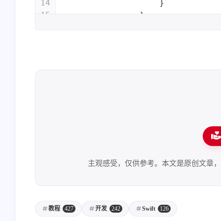
14
                    }
15
                }
16
17
            }
18
            .onAppear {
19
print
(
"我们一起来啦
20
            }
21
22
        }
23
    }
24
}
25
26
struct
DetailView
: 
View
{
27
var
 body: 
some
View
 {
主观感受，仅供参考。本文是原创文章
28
Text
(
"Detail View"
)
29
    }
30
}
教程
427
开发
242
Swift
126
31