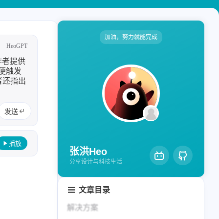
轻节食
DelSpace
比例计
摸鱼
加油，努力就能完成
HeoGPT
服务
。作者提供
洪墨AI
HeoMusic
以便触发
作者还指出
公众号
图标助手
2024
2023
表情
发送
125
110
篇
篇
Heo
熊猫二憨
播放
2020
全部文章
张洪Heo
更多我的项目
319
1066
篇
篇
分享设计与科技生活
文库
文章目录
全部文章
分类列表
解决方案