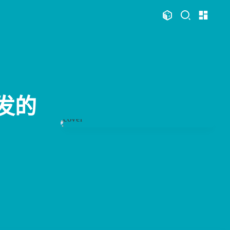
文章
标签
分类
评论
1066
75
12
11975
本站
126
111
104
83
81
75
Swift
日常
Mac
Sketch
必看
热门
48
46
35
33
28
28
s
iOS
运维
评测
视频
Photoshop
21
21
19
18
12
n
OpenClaw
AfterEffects
产品
智能家居
触发的
1
11
11
11
10
10
显示模式
OpenWrt
软路由
Windows
Python
VI
7
7
6
6
6
Docker
更新日志
读书笔记
潘通
周年记
博客
4
4
4
3
3
3
ami
体验官
红包封面
攒机
闲聊杂谈
手表
主页
博客
2
2
2
2
2
2
享
Principle
VLOG
PHP
Ollama
安卓
图片博客
HeoBBS
1
1
1
1
Vision
NAS
SearXNG
英雄联盟
应用
敲木鱼
DNS测速