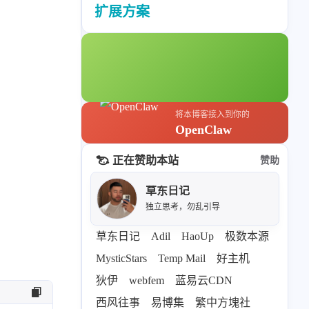
标签列表
扩展方案
专栏
设计报告
设计分享
设计工具
将本博客接入到你的
OpenClaw
友链
正在赞助本站
赞助
文章推荐
友链列表
草东日记
我的
独立思考，勿乱引导
我的装备
我的项目
草东日记
Adil
HaoUp
极数本源
MysticStars
Temp Mail
好主机
关于本站
狄伊
webfem
蓝易云CDN
西风往事
易博集
繁中方塊社