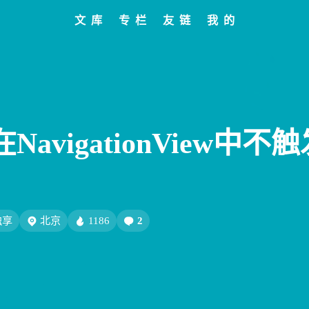
文库
专栏
友链
我的
标签
寻找感兴趣的领域
全部文章
设计报告
分类列表
设计分享
文章推荐
我的装备
标签列表
设计工具
友链列表
我的项目
关于
427
282
242
185
152
教程
设计
开发
干货
软件
8/6
69
66
54
AIGC
网页前端
Hexo
SwiftUI-100day
会玩
27
26
23
22
闲聊
AI绘画
Chrome
字体
Heoca
r在NavigationView中不
12
12
12
1
后端
设计报告
FFmpeg
FinalCutPro
9
9
8
8
8
Dribbble
illustrator
音乐
办公
运营
5
5
4
4
子烧
Heomagic
混剪
HeoAwards
表情
Orig
独享
北京
1186
2
3
3
2
Sketch-Data
优质报告
HomePod
经验分
8/6
2
1
1
1
电子书
壁纸
快捷指令
HomeAssistant
，先把
涨价了