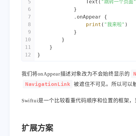
5
Text
(
"跳转一个页面
6
            }
7
            .onAppear {
8
print
(
"我来啦"
)
9
            }
10
        }
11
    }
12
}
我们将onAppear描述对象改为不会始终显示的
NavigationLink
被遮住不可见。所以可以
Swiftui是一个比较看重代码顺序和位置的框
扩展方案