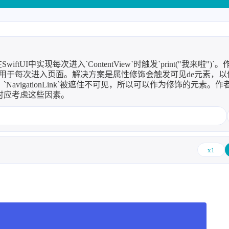
子烧
8/6
中实现每次进入`ContentView`时触发`print("我来啦")`
并不适用于每次进入页面。解决方案是属性修饰会触发可见de元素，
子页面时，`NavigationLink`被遮住不可见，所以可以作为修饰的元素。
题时应考虑这些因素。
2026
2025
63
89
篇
篇
子烧
x1
2022
2021
122
147
篇
篇