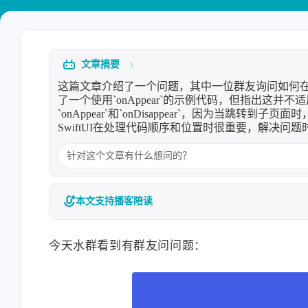
Heo
熊猫二憨
洪绘烧纸：一个网页在线电子烧
洪绘烧纸：一个网页在线电
纸，电子祭祀工具 | 张洪Heo
纸，电子祭祀工具 | 张洪Heo
文章摘要
HaoUp
HaoUp
8/6
这篇文章介绍了一个问题，其中一位群友询问如何在SwiftUI
了一个使用`onAppear`的示例代码，但指出这
现在很多 AI 操作网页，本质上
好水，而且很纯
`onAppear`和`onDisappear`，因为当跳转到
还是靠截图识别、读取 DOM模
SwiftUI在处理代码顺序和位置时很重要，解决问
拟点击，不仅慢，还特别容易
因为页面改版失效已经开始期
待以后浏览器 AI 能直接调用博
客里的更多功能了，对了我的
WebMCP适配教程：为浏览器AI
洪绘烧纸：一个网页在线电
灵感来了
本文支持播客陪读
预备好，让网页向 AI 提供工具，本
纸，电子祭祀工具 | 张洪Heo
博客已支持 | 张洪Heo
今天水群看到有群友问问题：