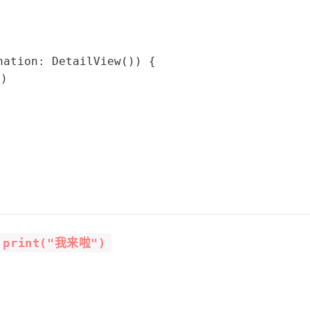
nation: 
DetailView
()) {
"
)
print("我来啦")