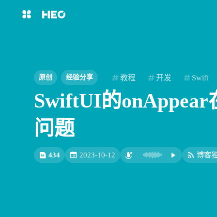
互动
最近评论
主页
博客
扳布
西风
shift
K
关闭快捷键功能
8/7
图片博客
HeoBBS
shift
A
打开中控台
上来给豆包献祭了真绷不住了
6666666666666666 确实
教程
开发
Swift
原创
经验分享
shift
M
播放音乐
SwiftUI的onAppea
敲木鱼
DNS测速
shift
D
深色模式
shift
S
站内搜索
轻节食
DelSpace
问题
shift
T
文章全文朗读
比例计
摸鱼
shift
P
洪绘烧纸：一个网页在线电子烧
洪绘烧纸：一个网页在线电
文章播客陪读
纸，电子祭祀工具 | 张洪Heo
纸，电子祭祀工具 | 张洪Heo
434
2023-10-12
博客
shift
C
打开AI智能对话
LiuShen
xiguacaizimi
洪墨AI
HeoMusic
8/6
shift
R
随机访问
shift
H
返回首页
公众号
图标助手
shift
L
友链页面
绷不住了
这不得好好玩玩
deepseek加进去，最近要