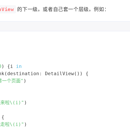
nView
的下一级。或者自己套一个层级。例如：
0
) {i 
in
nk
(destination: 
DetailView
()) {
转一个页面"
)
我来啦
\(i)
"
)
 {
我走啦
\(i)
"
)