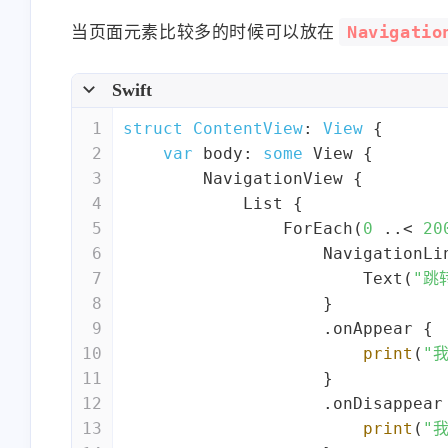
Navigatio
当页面元素比较多的时候可以放在
Swift
1
struct
ContentView
: 
View
{
2
var
 body: 
some
View
 {
3
NavigationView
 {
4
List
 {
5
ForEach
(
0
..<
20
6
NavigationLi
7
Text
(
"跳
8
                    }
9
                    .onAppear {
10
print
(
"
11
                    }
12
                    .onDisappear
13
print
(
"