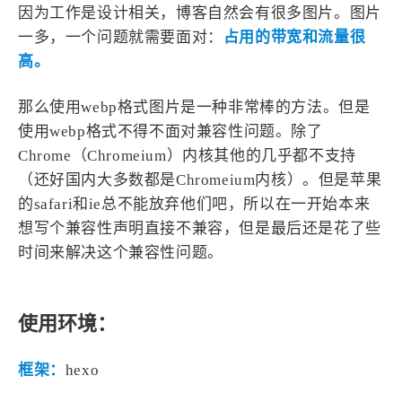
因为工作是设计相关，博客自然会有很多图片。图片
4
21
5
HeoAwards
Heocan
Heomagic
一多，一个问题就需要面对：
占用的带宽和流量很
54
1
Hexo
HomeAssistant
高。
2
104
1
HomePod
Mac
NAS
那么使用webp格式图片是一种非常棒的方法。但是
2
21
11
Ollama
OpenClaw
OpenWrt
使用webp格式不得不面对兼容性问题。除了
4
2
28
Origami
PHP
Photoshop
Chrome（Chromeium）内核其他的几乎都不支持
2
10
1
Principle
Python
SearXNG
（还好国内大多数都是Chromeium内核）。但是苹果
83
3
126
的safari和ie总不能放弃他们吧，所以在一开始本来
Sketch
Sketch-Data
Swift
想写个兼容性声明直接不兼容，但是最后还是花了些
48
10
2
SwiftUI-100days
VI
VLOG
时间来解决这个兼容性问题。
1
11
46
Vision
Windows
iOS
9
19
3
illustrator
产品
优质报告
使用环境：
4
8
12
体验官
办公
后端
6
1
22
2
周年记
壁纸
字体
安卓
框架：
hexo
185
242
81
干货
开发
必看