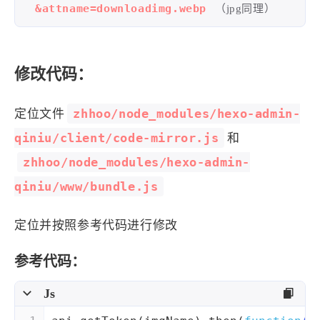
&attname=downloadimg.webp
（jpg同理）
修改代码：
zhhoo/node_modules/hexo-admin-
定位文件
qiniu/client/code-mirror.js
和
zhhoo/node_modules/hexo-admin-
qiniu/www/bundle.js
定位并按照参考代码进行修改
参考代码：
Js