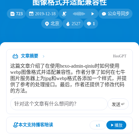
图像格式并适配兼容性
比例计
摸鱼
723
2019-12-18
公众号同步
服务
2527
1
北京
洪墨AI
HeoMusic
公众号
图标助手
表情
文章摘要
HeoGPT
Heo
熊猫二憨
这篇文章介绍了在使用hexo-admin-qiniu时如何使用
更多我的项目
webp图像格式并适配兼容性。作者分享了如何在七牛
图片服务器上为jpg和webp格式各添加一个样式，并提
文库
供了参考的处理接口。最后，作者还提供了修改代码
的方法。
全部文章
分类列表
发送
标签列表
本文支持播客陪读
x1
播放
专栏