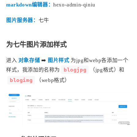
1
3
3
快捷指令
手表
攒机
markdown编辑器：
hexo-admin-qiniu
427
111
12
教程
日常
智能家居
图片服务器：
七牛
8
5
6
更新日志
混剪
潘通
75
2
4
热门
电子书
红包封面
2
66
为七牛图片添加样式
经验分享
网页前端
1
4
28
英雄联盟
表情
视频
进入
对象存储
➡️
图片样式
为jpg和webp各添加一个
282
12
33
设计
设计报告
评测
blogjpg
样式，我添加的名称为
（jpg格式）和
6
153
11
读书笔记
软件
软路由
blogimg
（webp格式）
35
8
27
运维
运营
闲聊
3
8
闲聊杂谈
音乐
草东日记
Adil
HaoUp
极数本源
MysticStars
Temp Mail
好主机
狄伊
webfem
蓝易云CDN