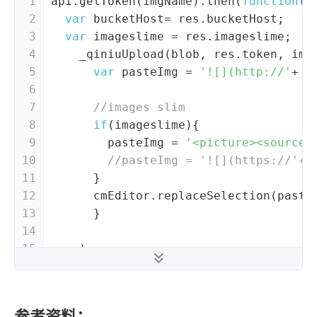
1
api.getToken(imgName).then(
function
(
r
2
var
 bucketHost= res.bucketHost;
3
var
 imageslime = res.imageslime;
4
    _qiniuUpload(blob, res.token, img
5
var
 pasteImg = 
'![](http://'
+ b
6
7
//images slim
8
if
(imageslime){
9
        pasteImg = 
'<picture><source 
10
//pasteImg = '![](https://'+ 
11
      }
12
      cmEditor.replaceSelection(paste
13
      }
14
15
    )
16
  });
17
参考资料：