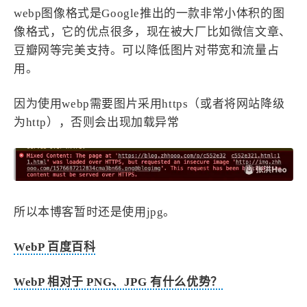
设计报告
设计分享
webp图像格式是Google推出的一款非常小体积的图
像格式，它的优点很多，现在被大厂比如微信文章、
豆瓣网等完美支持。可以降低图片对带宽和流量占
设计工具
用。
友链
因为使用webp需要图片采用https（或者将网站降级
文章推荐
友链列表
为http），否则会出现加载异常
我的
我的装备
我的项目
所以本博客暂时还是使用jpg。
关于本站
WebP 百度百科
69
26
19
AIGC
AI绘画
AfterEffects
23
7
9
WebP 相对于 PNG、JPG 有什么优势？
Chrome
Docker
Dribbble
12
11
FFmpeg
FinalCutPro